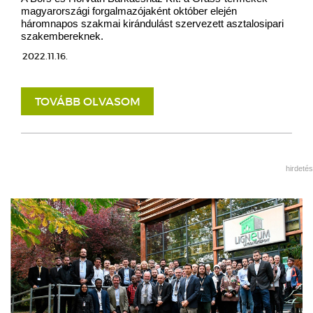
magyarországi forgalmazójaként október elején
háromnapos szakmai kirándulást szervezett asztalosipari
szakembereknek.
2022.11.16.
TOVÁBB OLVASOM
hirdetés