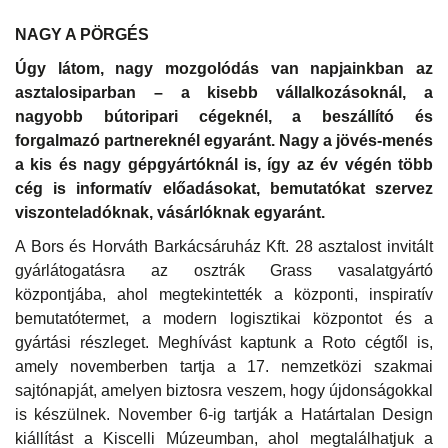
NAGY A PÖRGÉS
Úgy látom, nagy mozgolódás van napjainkban az
asztalosiparban – a kisebb vállalkozásoknál, a
nagyobb bútoripari cégeknél, a beszállító és
forgalmazó partnereknél egyaránt. Nagy a jövés-menés
a kis és nagy gépgyártóknál is, így az év végén több
cég is informatív előadásokat, bemutatókat szervez
viszonteladóknak, vásárlóknak egyaránt.
A Bors és Horváth Barkácsáruház Kft. 28 asztalost invitált
gyárlátogatásra az osztrák Grass vasalatgyártó
központjába, ahol megtekintették a központi, inspiratív
bemutatótermet, a modern logisztikai központot és a
gyártási részleget. Meghívást kaptunk a Roto cégtől is,
amely novemberben tartja a 17. nemzetközi szakmai
sajtónapját, amelyen biztosra veszem, hogy újdonságokkal
is készülnek. November 6-ig tartják a Határtalan Design
kiállítást a Kiscelli Múzeumban, ahol megtalálhatjuk a