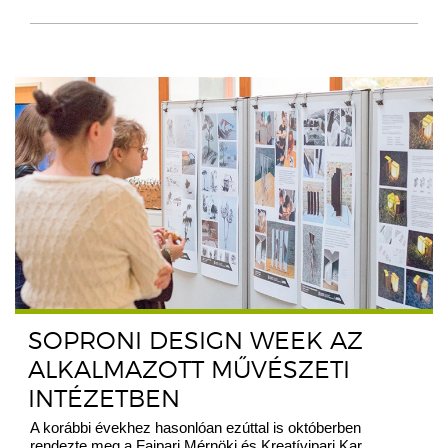
SOPRONI DESIGN WEEK AZ
ALKALMAZOTT MŰVÉSZETI
INTÉZETBEN
A korábbi évekhez hasonlóan ezúttal is októberben
rendezte meg a Faipari Mérnöki és Kreatívipari Kar