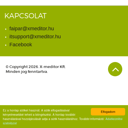
KAPCSOLAT
faipar@xmeditor.hu
itsupport@xmeditor.hu
Facebook
© Copyright 2026. X-meditor Kft.
Minden jog fenntartva.
Ez a honlap sütiket használ. A sütik elfogadásával
Elfogadom
kényelmesebbé teheti a böngészést. A honlap további
használatával hozzájárulását adja a sütik használatához. További információ:
Adatkezelési
szabályzat