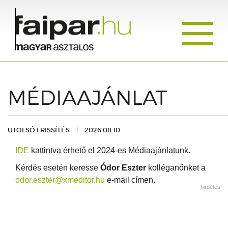
Toggle
navigati
MÉDIAAJÁNLAT
UTOLSÓ FRISSÍTÉS
|
2026.08.10.
IDE
kattintva érhető el 2024-es Médiaajánlatunk.
Kérdés esetén keresse
Ódor Eszter
kolléganőnket a
odor.eszter
@xmeditor.hu
e-mail címen.
hirdetés