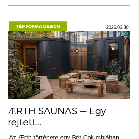
TÉR FORMA DESIGN
2026.03.30.
ÆRTH SAUNAS — Egy
rejtett...
Az Ærth története egy Brit Columbiában