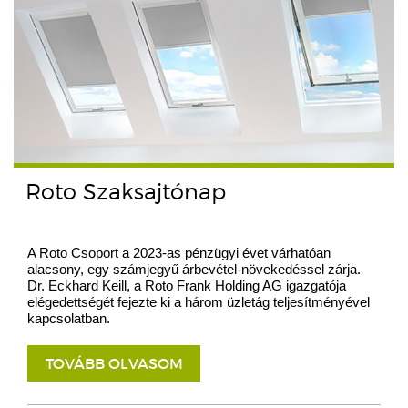
Roto Szaksajtónap
A Roto Csoport a 2023-as pénzügyi évet várhatóan
alacsony, egy számjegyű árbevétel-növekedéssel zárja.
Dr. Eckhard Keill, a Roto Frank Holding AG igazgatója
elégedettségét fejezte ki a három üzletág teljesítményével
kapcsolatban.
TOVÁBB OLVASOM