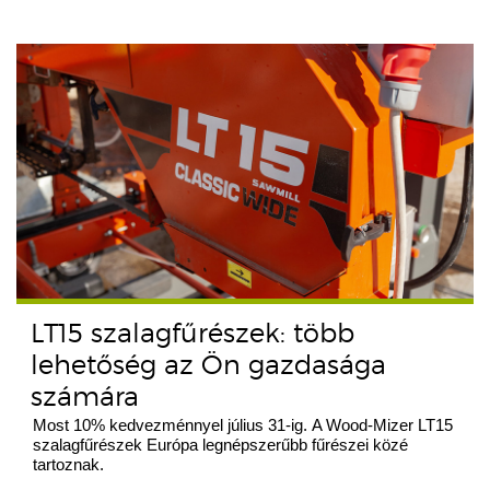
LT15 szalagfűrészek: több
lehetőség az Ön gazdasága
számára
Most 10% kedvezménnyel július 31-ig. A Wood-Mizer LT15
szalagfűrészek Európa legnépszerűbb fűrészei közé
tartoznak.