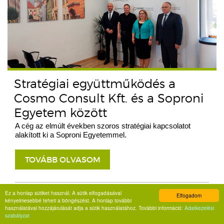
Stratégiai együttműködés a
Cosmo Consult Kft. és a Soproni
Egyetem között
A cég az elmúlt években szoros stratégiai kapcsolatot
alakított ki a Soproni Egyetemmel.
TOVÁBB OLVASOM
Ez a honlap sütiket használ. A sütik elfogadásával
Elfogadom
kényelmesebbé teheti a böngészést. A honlap további
használatával hozzájárulását adja a sütik használatához. További információ:
Adatkezelési
szabályzat