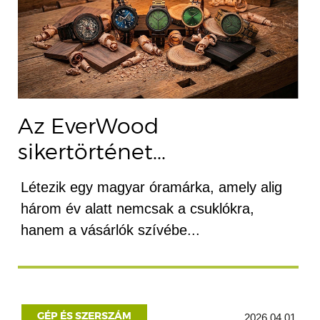
Az EverWood
sikertörténet...
Létezik egy magyar óramárka, amely alig
három év alatt nemcsak a csuklókra,
hanem a vásárlók szívébe...
GÉP ÉS SZERSZÁM
2026.04.01.