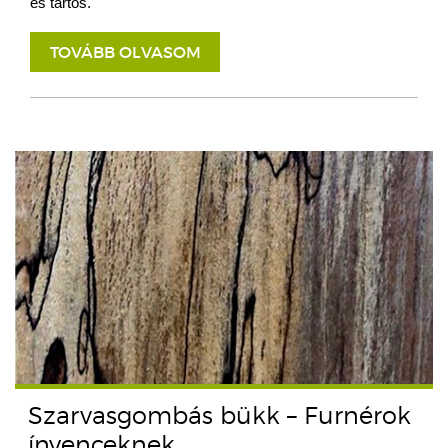
és tartós.
TOVÁBB OLVASOM
Szarvasgombás bükk – Furnérok
ínyenceknek