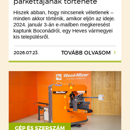
parkettájának története
Hiszek abban, hogy nincsenek véletlenek –
minden akkor történik, amikor eljön az ideje.
2024. január 3-án e-mailben megkeresést
kaptunk Boconádról, egy Heves vármegyei
kis településről.
2026.07.23.
TOVÁBB OLVASOM
GÉP ÉS SZERSZÁM