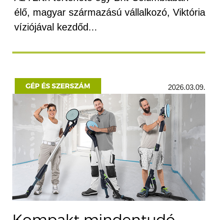
élő, magyar származású vállalkozó, Viktória
víziójával kezdőd...
GÉP ÉS SZERSZÁM
2026.03.09.
Kompakt mindentudó