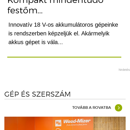
festőm...
Innovatív 18 V-os akkumulátoros gépeinke
is rendszerben képzeljük el. Akármelyik
akkus gépet is vála...
hirdetés
GÉP ÉS SZERSZÁM
TOVÁBB A ROVATBA