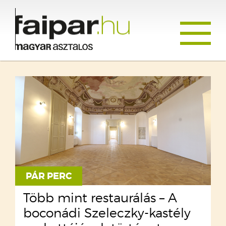
Toggle
navigati
PÁR PERC
Több mint restaurálás – A
boconádi Szeleczky-kastély