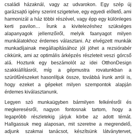
családi házaknál, vagy az udvarokon. Egy szép új
garázsajtó igény szerint szigetelve, egy egyedi előtető, ami
harmonizál a ház többi részével, vagy épp egy különleges
kerti pavilon… Írunk a kivitelezéshez szükséges
alapanyagok jellemzőiről, melyik faanyagot milyen
munkálatokhoz érdemes választani. Az elvégzett munkák
munkadíjainak megállapításához jól jöhet a rezsiórabér
cikkünk, ami az optimális árképzés részleteit veszi górcső
alá. Hoztunk egy beszámolót az idei OtthonDesign
szakkiállításról, míg a gépmustra rovatunkban a
szúrófűrészeket hasonlítjuk össze, továbbá írunk arról is,
hogy ezeket a gépeket milyen szempontok alapján
érdemes kiválasztanunk.
Legyen szó munkaügyben bármilyen felkérésről és
megkeresésről, nagyon fontosnak tartom, hogy a
legapróbb részletekig járjuk körbe az adott témát.
Hallgassuk meg alaposan, mit szeretne a megrendelő,
adjunk szakmai tanácsot, készítsünk látványtervet,