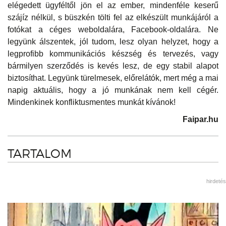
elégedett ügyféltől jön el az ember, mindenféle keserű
szájíz nélkül, s büszkén tölti fel az elkészült munkájáról a
fotókat a céges weboldalára, Facebook-oldalára. Ne
legyünk álszentek, jól tudom, lesz olyan helyzet, hogy a
legprofibb kommunikációs készség és tervezés, vagy
bármilyen szerződés is kevés lesz, de egy stabil alapot
biztosíthat. Legyünk türelmesek, előrelátók, mert még a mai
napig aktuális, hogy a jó munkának nem kell cégér.
Mindenkinek konfliktusmentes munkát kívánok!
Faipar.hu
TARTALOM
hirdetés