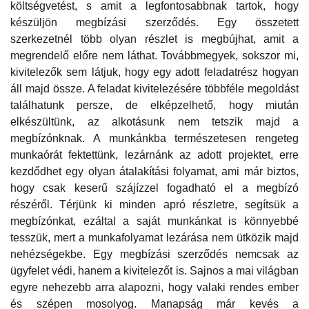
költségvetést, s amit a legfontosabbnak tartok, hogy
készüljön megbízási szerződés. Egy összetett
szerkezetnél több olyan részlet is megbújhat, amit a
megrendelő előre nem láthat. Továbbmegyek, sokszor mi,
kivitelezők sem látjuk, hogy egy adott feladatrész hogyan
áll majd össze. A feladat kivitelezésére többféle megoldást
találhatunk persze, de elképzelhető, hogy miután
elkészültünk, az alkotásunk nem tetszik majd a
megbízónknak. A munkánkba természetesen rengeteg
munkaórát fektettünk, lezárnánk az adott projektet, erre
kezdődhet egy olyan átalakítási folyamat, ami már biztos,
hogy csak keserű szájízzel fogadható el a megbízó
részéről. Térjünk ki minden apró részletre, segítsük a
megbízónkat, ezáltal a saját munkánkat is könnyebbé
tesszük, mert a munkafolyamat lezárása nem ütközik majd
nehézségekbe. Egy megbízási szerződés nemcsak az
ügyfelet védi, hanem a kivitelezőt is. Sajnos a mai világban
egyre nehezebb arra alapozni, hogy valaki rendes ember
és szépen mosolyog. Manapság már kevés a