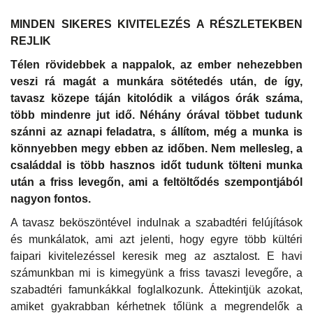
MINDEN SIKERES KIVITELEZÉS A RÉSZLETEKBEN
REJLIK
Télen rövidebbek a nappalok, az ember nehezebben
veszi rá magát a munkára sötétedés után, de így,
tavasz közepe táján kitolódik a világos órák száma,
több mindenre jut idő. Néhány órával többet tudunk
szánni az aznapi feladatra, s állítom, még a munka is
könnyebben megy ebben az időben. Nem mellesleg, a
családdal is több hasznos időt tudunk tölteni munka
után a friss levegőn, ami a feltöltődés szempontjából
nagyon fontos.
A tavasz beköszöntével indulnak a szabadtéri felújítások
és munkálatok, ami azt jelenti, hogy egyre több kültéri
faipari kivitelezéssel keresik meg az asztalost. E havi
számunkban mi is kimegyünk a friss tavaszi levegőre, a
szabadtéri famunkákkal foglalkozunk. Áttekintjük azokat,
amiket gyakrabban kérhetnek tőlünk a megrendelők a