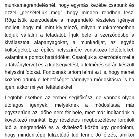
munkamegrendelésnél, hogy egymás kezébe csapunk és
ezzel „pecsételjük meg”, hogy minden rendben lesz.
Rögzítsük szerződésbe a megrendelő részletes igényei
mellett, hogy mi, mint kivitelező, milyen munkamenetben
tudjuk vállalni a feladatot. Írjuk bele a szerződésbe a
kiválasztott alapanyagokat, a munkadíjat, az egyéb
költségeket, az építés helyszínére vonatkozó feltételeket,
valamint a pontos határidőket. Csatoljuk a szerződés mellé
a látványtervet és a költségvetést, a felmérés során készült
helyszíni fotókat. Fontosnak tartom leírni azt is, hogy menet
közben adunk-e lehetőséget bármilyen módosításra, s ha
igen, akkor milyen feltételekkel.
Legtöbb esetben az ember segítőkész, de vannak olyan
utólagos igények, melyeknek a módosítása már
egyszerűen az időbe nem fér bele, mert már indítanánk a
következő munkát. Egy részletes megbeszélésre fordított
idő a megrendelő és a kivitelező között úgy gondolom,
hogy mindenképp kifizetődő tud lenni. Jó érzés, amikor