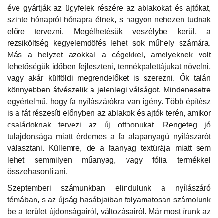
éve gyártják az ügyfelek részére az ablakokat és ajtókat,
szinte hónapról hónapra élnek, s nagyon nehezen tudnak
előre tervezni. Megélhetésük veszélybe kerül, a
rezsiköltség kegyelemdöfés lehet sok műhely számára.
Más a helyzet azokkal a cégekkel, amelyeknek volt
lehetőségük időben fejleszteni, termékpalettájukat növelni,
vagy akár külföldi megrendelőket is szerezni. Ők talán
könnyebben átvészelik a jelenlegi válságot. Mindenesetre
egyértelmű, hogy fa nyílászárókra van igény. Több építész
is a fát részesíti előnyben az ablakok és ajtók terén, amikor
családoknak tervezi az új otthonukat. Rengeteg jó
tulajdonsága miatt érdemes a fa alapanyagú nyílászárót
választani. Küllemre, de a faanyag textúrája miatt sem
lehet semmilyen műanyag, vagy fólia termékkel
összehasonlítani.
Szeptemberi számunkban elindulunk a nyílászáró
témában, s az újság hasábjaiban folyamatosan számolunk
be a terület újdonságairól, változásairól. Már most írunk az