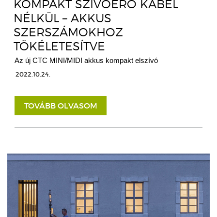
KOMPAKT SZÍVÓERŐ KÁBEL
NÉLKÜL – AKKUS
SZERSZÁMOKHOZ
TÖKÉLETESÍTVE
Az új CTC MINI/MIDI akkus kompakt elszívó
2022.10.24.
TOVÁBB OLVASOM