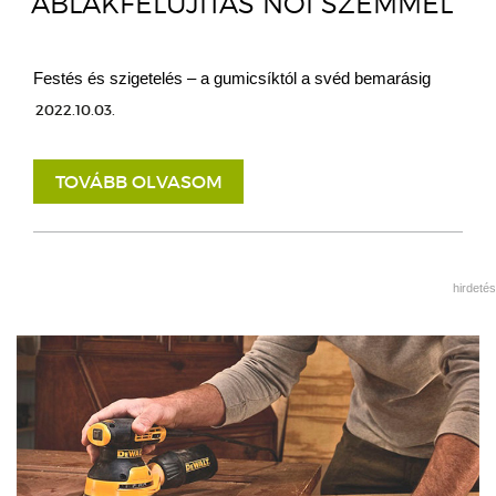
ABLAKFELÚJÍTÁS NŐI SZEMMEL
Festés és szigetelés – a gumicsíktól a svéd bemarásig
2022.10.03.
TOVÁBB OLVASOM
hirdetés