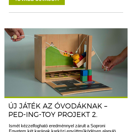
ÚJ JÁTÉK AZ ÓVODÁKNAK –
PED-ING-TOY PROJEKT 2.
Ismét kézzelfogható eredménnyel zárult a Soproni
Egyetem két karának karközi együttműködésen alapuló,