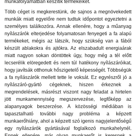
munkafolyamatban készítik termékeiket.
Több céget is megkerestünk, de sajnos a megnövekedett
munkák miatt egyelőre nem tudtuk időpontot egyeztetni a
személyes találkozóra. Annak ellenére, hogy a műanyag
nyílászárók elterjedése folyamatosan fenyegeti a fa alapú
termékeket, mégis az látszik, hogy szükség van a fából
készült ablakokra és ajtókra. Az elszabadult energiaárak
miatt nagyon sokan döntöttek úgy, hogy még a tél előtt
lecserélik elöregedett és nem túl hatékony nyílászáróikat,
hogy javítsák otthonuk hőszigetelő képességét. Többségük
a fa nyílászárók mellett tette le voksát. Ez egyrészről jó a
nyílászáró-gyártó cégeknek, hiszen érkeznek a
megrendelések, másrészt viszont nagy feladat a hirtelen
jött munkamennyiség megszervezése, legfőképp az
alapanyagok beszerzése. A közösségi médiában is
tapasztalható további nagy probléma a képzett
munkaerőhiány, ahol a képzett szó igenis nagyjelentőségű
egy nyílászárók gyártásával foglalkozó munkahelynél.
Ennek ellenére, már olyan munkaerőt is keresnek a