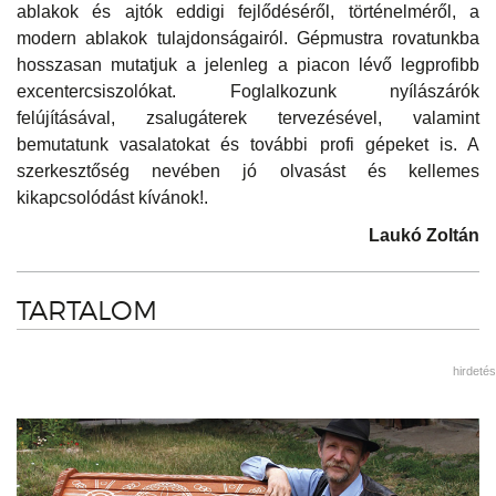
ablakok és ajtók eddigi fejlődéséről, történelméről, a
modern ablakok tulajdonságairól. Gépmustra rovatunkba
hosszasan mutatjuk a jelenleg a piacon lévő legprofibb
excentercsiszolókat. Foglalkozunk nyílászárók
felújításával, zsalugáterek tervezésével, valamint
bemutatunk vasalatokat és további profi gépeket is. A
szerkesztőség nevében jó olvasást és kellemes
kikapcsolódást kívánok!.
Laukó Zoltán
TARTALOM
hirdetés