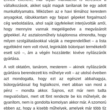
vállalkozások, akiket saját maguk tanítanak be egy adott
munkafolyamatra. Miközben az e havi témához kerestem
anyagokat, rábukkantam egy faipari gépeket forgalmazó
cég weboldalára, ahol saját ügyfeleiket interjúvolták arról,
hogy mennyire vannak megelégedve a megvásárolt
gépekkel. Az asztalosműhely tulajdonosa elmondta, hogy
milyen szolgáltatásokkal várják a megrendelőket – a lista
egyébként nem volt rövid, leginkább bútoripari termékekről
esett szó –, ám a végén hozzátette: kivéve nyílászárók
gyártása.
A volt oktatóm, tanárom, mesterem – akinek nyílászárók
gyártásra berendezett kis műhelye volt – az utolsó éveiben
azt mondogatta, hogy ezt az egészet abbahagyja,
bútorgyártással fog foglalkozni, mert abban van most a
pénz – mondta akkor. Sajnos, ezt már nem tudta
megvalósítani, mert ott fönt rendezte be kis műhelyét, de
gyanítom, nem is gondolta komolyan akkor már. A szomorú
ebben az, hogy a kisebb műhelyek, amelyek már több tíz