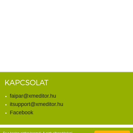
KAPCSOLAT
faipar@xmeditor.hu
itsupport@xmeditor.hu
Facebook
Ez a honlap sütiket használ. A sütik elfogadásával