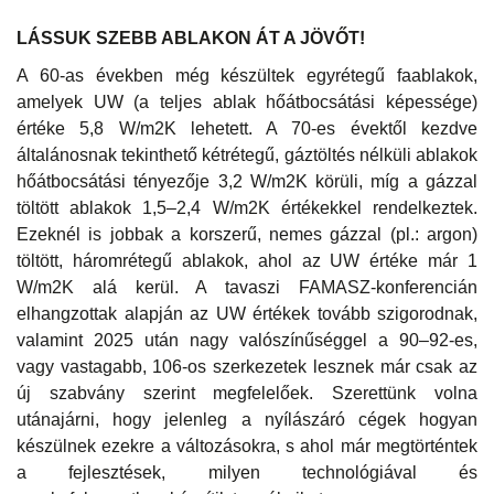
LÁSSUK SZEBB ABLAKON ÁT A JÖVŐT!
A 60-as években még készültek egyrétegű faablakok,
amelyek UW (a teljes ablak hőátbocsátási képessége)
értéke 5,8 W/m2K lehetett. A 70-es évektől kezdve
általánosnak tekinthető kétrétegű, gáztöltés nélküli ablakok
hőátbocsátási tényezője 3,2 W/m2K körüli, míg a gázzal
töltött ablakok 1,5–2,4 W/m2K értékekkel rendelkeztek.
Ezeknél is jobbak a korszerű, nemes gázzal (pl.: argon)
töltött, háromrétegű ablakok, ahol az UW értéke már 1
W/m2K alá kerül. A tavaszi FAMASZ-konferencián
elhangzottak alapján az UW értékek tovább szigorodnak,
valamint 2025 után nagy valószínűséggel a 90–92-es,
vagy vastagabb, 106-os szerkezetek lesznek már csak az
új szabvány szerint megfelelőek. Szerettünk volna
utánajárni, hogy jelenleg a nyílászáró cégek hogyan
készülnek ezekre a változásokra, s ahol már megtörténtek
a fejlesztések, milyen technológiával és