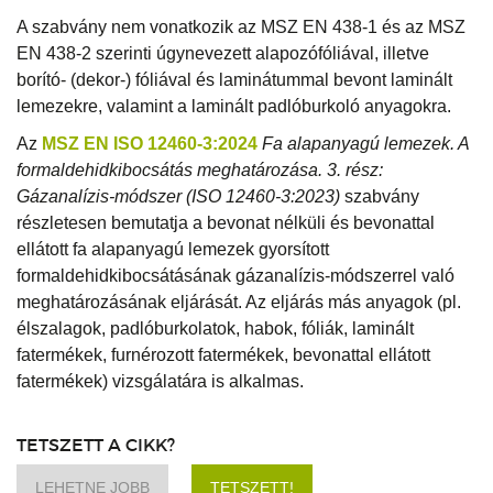
A szabvány nem vonatkozik az MSZ EN 438-1 és az MSZ
EN 438-2 szerinti úgynevezett alapozófóliával, illetve
borító- (dekor-) fóliával és laminátummal bevont laminált
lemezekre, valamint a laminált padlóburkoló anyagokra.
Az
MSZ EN ISO 12460-3:2024
Fa alapanyagú lemezek. A
formaldehidkibocsátás meghatározása. 3. rész:
Gázanalízis-módszer
(ISO 12460-3:2023)
szabvány
részletesen bemutatja a bevonat nélküli és bevonattal
ellátott fa alapanyagú lemezek gyorsított
formaldehidkibocsátásának gázanalízis-módszerrel való
meghatározásának eljárását. Az eljárás más anyagok (pl.
élszalagok, padlóburkolatok, habok, fóliák, laminált
fatermékek, furnérozott fatermékek, bevonattal ellátott
fatermékek) vizsgálatára is alkalmas.
TETSZETT A CIKK?
LEHETNE JOBB
TETSZETT!