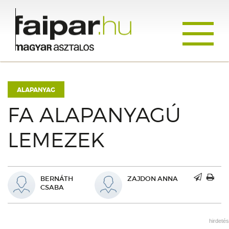
Toggle
navigati
ALAPANYAG
FA ALAPANYAGÚ
LEMEZEK
BERNÁTH
ZAJDON ANNA
CSABA
hirdetés