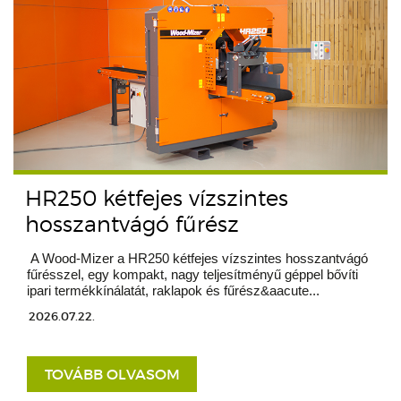
HR250 kétfejes vízszintes
hosszantvágó fűrész
A Wood-Mizer a HR250 kétfejes vízszintes hosszantvágó
fűrésszel, egy kompakt, nagy teljesítményű géppel bővíti
ipari termékkínálatát, raklapok és fűrész&aacute...
2026.07.22.
TOVÁBB OLVASOM