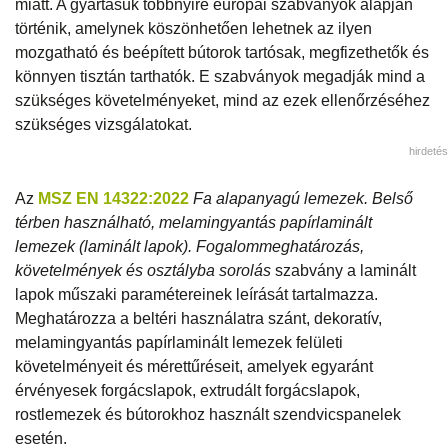
miatt. A gyártásuk többnyire európai szabványok alapján
történik, amelynek köszönhetően lehetnek az ilyen
mozgatható és beépített bútorok tartósak, megfizethetők és
könnyen tisztán tarthatók. E szabványok megadják mind a
szükséges követelményeket, mind az ezek ellenőrzéséhez
szükséges vizsgálatokat.
hirdetés
Az
MSZ EN 14322:2022
Fa alapanyagú lemezek. Belső
térben használható, melamingyantás papírlaminált
lemezek (laminált lapok). Fogalommeghatározás,
követelmények és osztályba sorolás
szabvány a laminált
lapok műszaki paramétereinek leírását tartalmazza.
Meghatározza a beltéri használatra szánt, dekoratív,
melamingyantás papírlaminált lemezek felületi
követelményeit és mérettűréseit, amelyek egyaránt
érvényesek forgácslapok, extrudált forgácslapok,
rostlemezek és bútorokhoz használt szendvicspanelek
esetén.