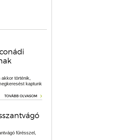
oconádi
ának
akkor történik,
 megkeresést kaptunk
TOVÁBB OLVASOM
osszantvágó
ntvágó fűrésszel,