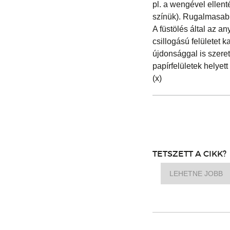
pl. a wengével ellent
színük). Rugalmasabb
A füstölés által az 
csillogású felületet 
újdonsággal is szeret
papírfelületek helyett
(x)
TETSZETT A CIKK?
LEHETNE JOBB