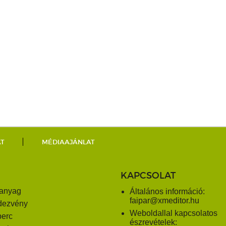
AT
MÉDIAAJÁNLAT
KAPCSOLAT
anyag
Általános információ:
faipar@xmeditor.hu
dezvény
Weboldallal kapcsolatos
perc
észrevételek: