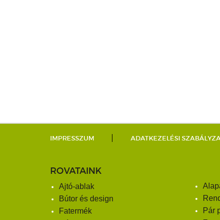
IMPRESSZUM
ADATKEZELÉSI SZABÁLYZ
ROVATAINK
Alap
Ajtó-ablak
Ren
Bútor és design
Pár 
Fatermék