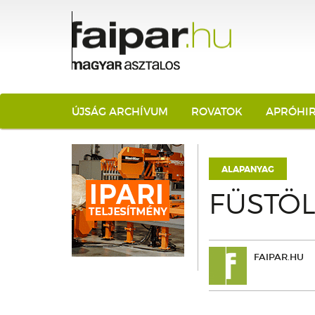
ÚJSÁG ARCHÍVUM
ROVATOK
APRÓHI
ALAPANYAG
FÜSTÖ
FAIPAR.HU