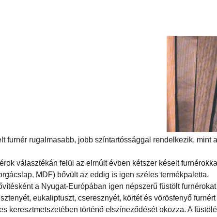
elt furnér rugalmasabb, jobb színtartóssággal rendelkezik, mint
érok választékán felül az elmúlt évben kétszer késelt furnérokka
rgácslap, MDF) bővült az eddig is igen széles termékpaletta.
ítésként a Nyugat-Európában igen népszerű füstölt furnérokat k
esztenyét, eukaliptuszt, cseresznyét, körtét és vörösfenyő furnér
jes keresztmetszetében történő elszíneződését okozza. A füstölé