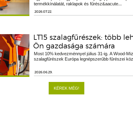
termékkínálatát, raklapok és fűrész&aacute...
2026.07.22.
LT15 szalagfűrészek: több le
Ön gazdasága számára
Most 10% kedvezménnyel július 31-ig. A Wood-Miz
szalagfűrészek Európa legnépszerűbb fűrészei köz
2026.06.29.
KÉREK MÉG!