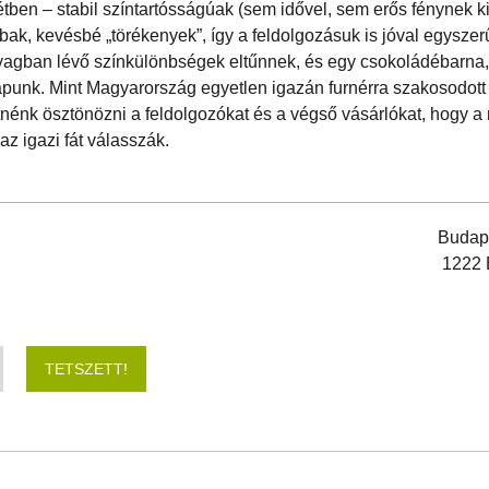
étben – stabil színtartósságúak (sem idővel, sem erős fénynek k
ak, kevésbé „törékenyek”, így a feldolgozásuk is jóval egyszer
anyagban lévő színkülönbségek eltűnnek, és egy csokoládébarna
kapunk. Mint Magyarország egyetlen igazán furnérra szakosodott
nénk ösztönözni a feldolgozókat és a végső vásárlókat, hogy a 
 az igazi fát válasszák.
Budape
1222 
TETSZETT!