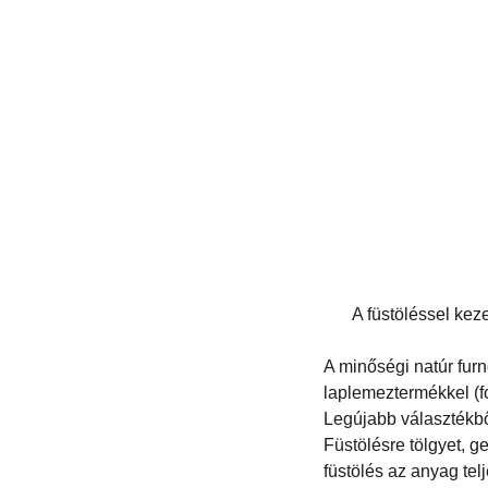
A füstöléssel kez
A minőségi natúr furn
laplemeztermékkel (fo
Legújabb választékbőv
Füstölésre tölgyet, g
füstölés az anyag tel