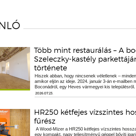
ÁNLÓ
Több mint restaurálás – A b
Szeleczky-kastély parkettáj
története
Hiszek abban, hogy nincsenek véletlenek – minden 
amikor eljön az ideje. 2024. január 3-án e-mailben
Boconádról, egy Heves vármegyei kis településről.
2026.07.23.
HR250 kétfejes vízszintes h
fűrész
A Wood-Mizer a HR250 kétfejes vízszintes hossza
egy kompakt, nagy teljesítményű géppel bővíti ipari