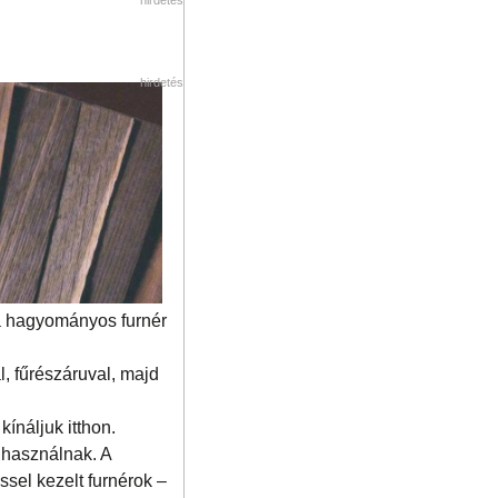
hirdetés
 a hagyományos furnér
l, fűrészáruval, majd
ínáljuk itthon.
t használnak. A
ssel kezelt furnérok –