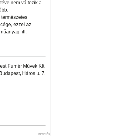
itéve nem változik a
űbb.
, természetes
 cége, ezzel az
műanyag, ill.
st Furnér Művek Kft.
Budapest, Háros u. 7.
hirdetés