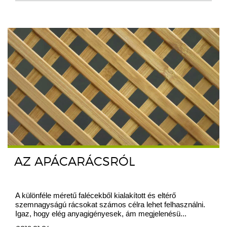
AZ APÁCARÁCSRÓL
A különféle méretű falécekből kialakított és eltérő
szemnagyságú rácsokat számos célra lehet felhasználni.
Igaz, hogy elég anyagigényesek, ám megjelenésü...