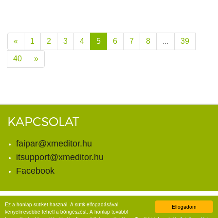
«
1
2
3
4
5
6
7
8
...
39
40
»
KAPCSOLAT
faipar@xmeditor.hu
itsupport@xmeditor.hu
Facebook
Ez a honlap sütiket használ. A sütik elfogadásával
Elfogadom
© Copyright 2026. X-meditor Kft.
kényelmesebbé teheti a böngészést. A honlap további
Minden jog fenntartva.