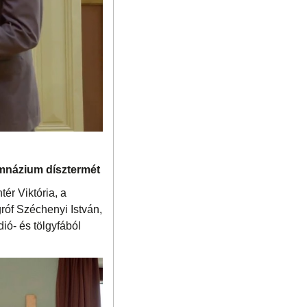
gimnázium dísztermét
ér Viktória, a
róf Széchenyi István,
ió- és tölgyfából