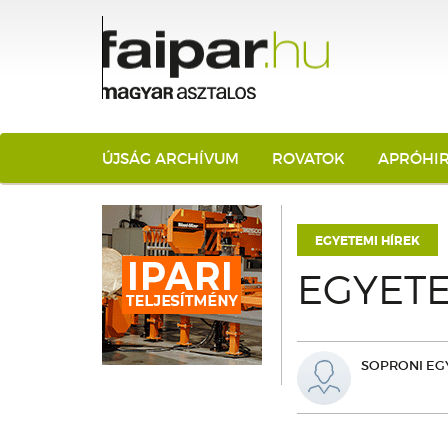
ÚJSÁG ARCHÍVUM
ROVATOK
APRÓHI
EGYETEMI HÍREK
EGYETE
SOPRONI EG