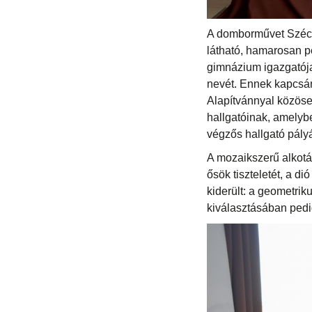
A domborművet Széche
látható, hamarosan pe
gimnázium igazgatója 
nevét. Ennek kapcsá
Alapítvánnyal közöse
hallgatóinak, amelyb
végzős hallgató pályáz
A mozaikszerű alkotás 
ősök tiszteletét, a di
kiderült: a geometri
kiválasztásában pedig