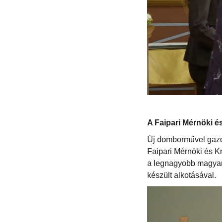
A Faipari Mérnöki é
Új domborművel gazda
Faipari Mérnöki és K
a legnagyobb magyar 
készült alkotásával.