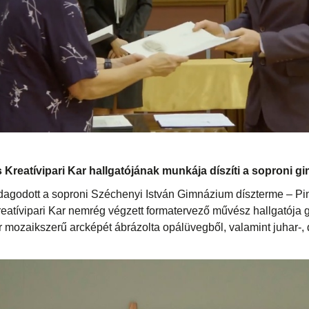
s Kreatívipari Kar hallgatójának munkája díszíti a soproni 
godott a soproni Széchenyi István Gimnázium díszterme – Pint
reatívipari Kar nemrég végzett formatervező művész hallgatója g
mozaikszerű arcképét ábrázolta opálüvegből, valamint juhar-, d