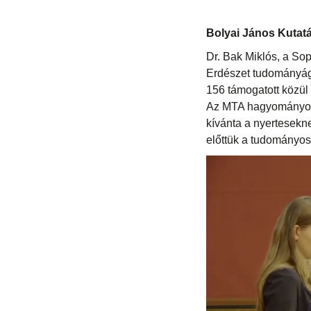
Bolyai János Kutatás
Dr. Bak Miklós, a So
Erdészet tudományág
156 támogatott közül
Az MTA hagyományos 
kívánta a nyertesekn
előttük a tudományos