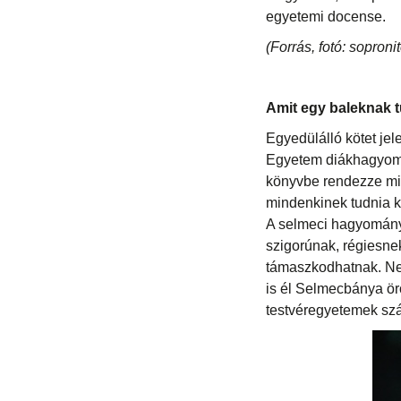
egyetemi docense.
(Forrás, fotó: sopron
Amit egy baleknak t
Egyedülálló kötet jel
Egyetem diákhagyomán
könyvbe rendezze mi
mindenkinek tudnia ke
A selmeci hagyomány 
szigorúnak, régiesnek
támaszkodhatnak. Ne
is él Selmecbánya ör
testvéregyetemek szá