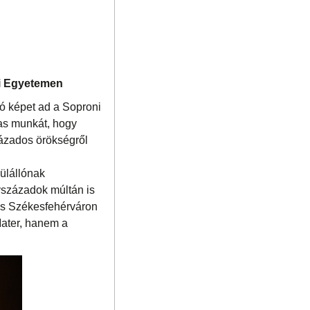
ni Egyetemen
gó képet ad a Soproni
mas munkát, hogy
ázados örökségről
vülállónak
évszázadok múltán is
s Székesfehérváron
Mater, hanem a