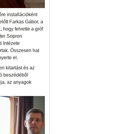
re installációként
előtt Farkas Gábor, a
 hogy felvette a gróf
ter Sopron
i Intézete
rtak. Összesen hat
yerte el.
en kitartást és az
otó beszédéből
lja, az anyagok