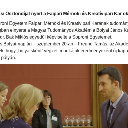
i Ösztöndíjat nyert a Faipari Mérnöki és Kreatívipari Kar ok
proni Egyetem Faipari Mérnöki és Kreatívipari Karának tudomá
ban elnyerte a Magyar Tudományos Akadémia Bolyai János Kuta
 dr. Bak Miklós egyedül képviselte a Soproni Egyetemet.
Bolyai-napján – szeptember 20-án – Freund Tamás, az Akadé
ek, hogy „bolyaisként” végzett munkájuk eredményeként új kap
 pályán.