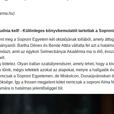
itema.hu)
udnia kell! - Különleges könyvbemutatót tartottak a Sopro
ent meg a Soproni Egyetem két oktatójának tollából, amely átfo
yairól. Bartha Dénes és Bende Attila vállalta fel azt a hatal
ndazt, amit az egykori Selmecbányai Akadémia ma is élő, évsz
ll.
kötelez. Olyan íratlan szabályrendszer, amely lehet, hogy a kí
 tűnik, mégis lefekteti azokat az alapokat, melyre a hallgatók 
mcsak a Soproni Egyetemen, de Miskolcon, Dunaújvárosban é
öksége. Így a frissen megjelent kötet nemcsak a soproni Alma 
mára is hatalmas jelentőséggel bír.