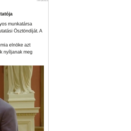
tatója
nyos munkatársa
tási Ösztöndíját. A
mia elnöke azt
uk nyíljanak meg