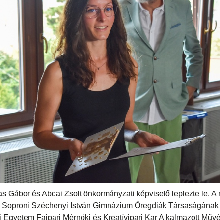
 Gábor és Abdai Zsolt önkormányzati képviselő leplezte le. A
 Soproni Széchenyi István Gimnázium Öregdiák Társaságának e
 Egyetem Faipari Mérnöki és Kreatívipari Kar Alkalmazott Művé