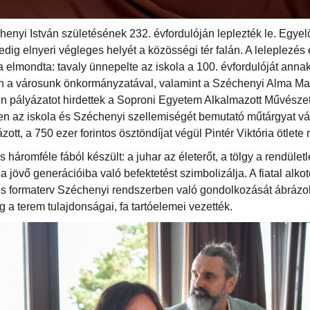
nyi István születésének 232. évfordulóján leplezték le. Egyelő
dig elnyeri végleges helyét a közösségi tér falán. A leleplezés 
elmondta: tavaly ünnepelte az iskola a 100. évfordulóját annak,
n a városunk önkormányzatával, valamint a Széchenyi Alma Ma
n pályázatot hirdettek a Soproni Egyetem Alkalmazott Művészet
en az iskola és Széchenyi szellemiségét bemutató műtárgyat vá
ott, a 750 ezer forintos ösztöndíjat végül Pintér Viktória ötlete n
háromféle fából készült: a juhar az életerőt, a tölgy a rendületl
ó a jövő generációiba való befektetést szimbolizálja. A fiatal alk
kus formaterv Széchenyi rendszerben való gondolkozását ábrázo
 a terem tulajdonságai, fa tartóelemei vezették.