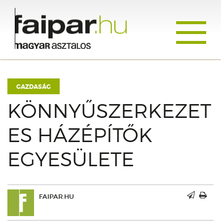
Toggle
navigati
GAZDASÁG
KÖNNYŰSZERKEZET
ES HÁZÉPÍTŐK
EGYESÜLETE
FAIPAR.HU