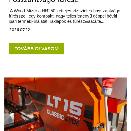
A Wood-Mizer a HR250 kétfejes vízszintes hosszantvágó
fűrésszel, egy kompakt, nagy teljesítményű géppel bővíti
ipari termékkínálatát, raklapok és fűrész&aacute...
2026.07.22.
TOVÁBB OLVASOM