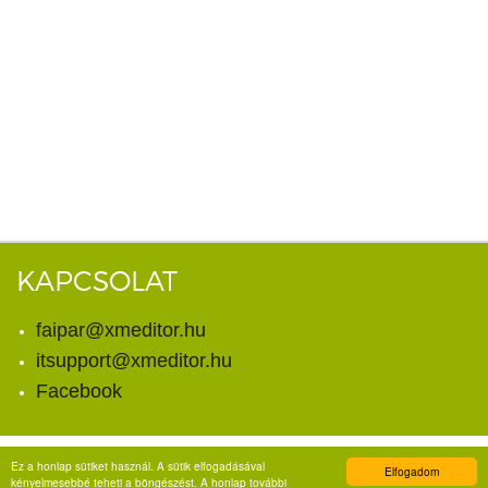
KAPCSOLAT
faipar@xmeditor.hu
itsupport@xmeditor.hu
Facebook
Ez a honlap sütiket használ. A sütik elfogadásával
Elfogadom
© Copyright 2026. X-meditor Kft.
kényelmesebbé teheti a böngészést. A honlap további