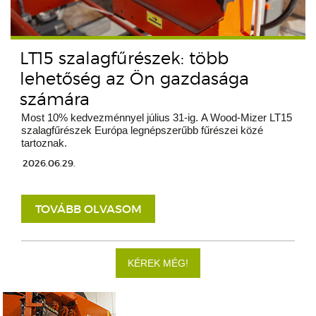
LT15 szalagfűrészek: több
lehetőség az Ön gazdasága
számára
Most 10% kedvezménnyel július 31-ig. A Wood-Mizer LT15
szalagfűrészek Európa legnépszerűbb fűrészei közé
tartoznak.
2026.06.29.
TOVÁBB OLVASOM
KÉREK MÉG!