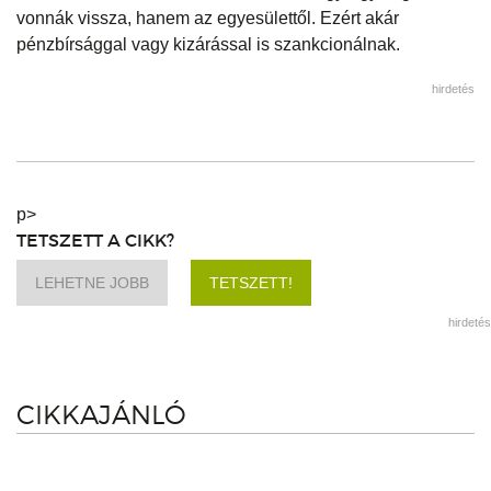
vonnák vissza, hanem az egyesülettől. Ezért akár
pénzbírsággal vagy kizárással is szankcionálnak.
hirdetés
p>
TETSZETT A CIKK?
LEHETNE JOBB
TETSZETT!
hirdetés
CIKKAJÁNLÓ