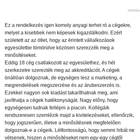
hirdetés
Ez a rendelkezés igen komoly anyagi terhet ró a cégekre,
melyet a kisebbek nem képesek kigazdálkodni. Ezért
született az az ötlet, hogy az érintett vállalkozások
egyesületbe tömörülve közösen szerezzék meg a
minősítéseket.
Eddig 18 cég csatlakozott az egyesülethez, és hét
szerkezetre szerezték meg az akkreditációt. A cégek
önállóan dolgoznak, de egységes lesz a marketing, a
megrendelések megszerzése és az árubeszerzés is.
Ezekkel nagyon sok kiadást takaríthatnak meg, ami
javíthatja a cégek hatékonyságát. Nagy előny, hogy
egységesen tudnak fellépni a piacon. Kollégáik
rendszeresen szemlézik majd a kivitelezéseket, ellenőrzik,
hogy jogszerűen, illetve a minősítésnek megfelelően
dolgoznak-e a cégeik. Létfontosságú, hogy semmi hibát ne
vétsenek, hiszen a minősítéseket nem egy-egy cégtől