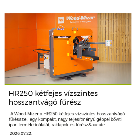
HR250 kétfejes vízszintes
hosszantvágó fűrész
A Wood-Mizer a HR250 kétfejes vízszintes hosszantvágó
fűrésszel, egy kompakt, nagy teljesítményű géppel bővíti
ipari termékkínálatát, raklapok és fűrész&aacute...
2026.07.22.