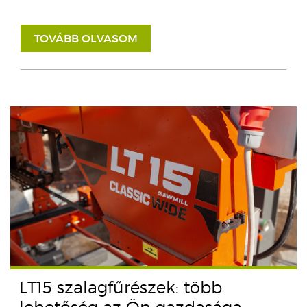
TOVÁBB OLVASOM
LT15 szalagfűrészek: több