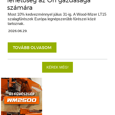
lehetőség az Ön gazdasága
számára
Most 10% kedvezménnyel július 31-ig. A Wood-Mizer LT15
szalagfűrészek Európa legnépszerűbb fűrészei közé
tartoznak.
2026.06.29.
TOVÁBB OLVASOM
KÉREK MÉG!