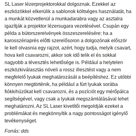
SL Laser lézerprojektorokkal dolgoznak. Ezekkel az
eszközökkel elkerülik a sablonok költséges használatát, ha
a munkát közvetlenül a munkadarabra vagy az asztalra
igazítják a projektor lézersugara vezetésével. Csupán egy
példa a bútorszerelvények összeszerelésére: ha a
karosszériaprés előtti szerelősoron a dolgozónak először
le kell olvasnia egy rajzot, azért, hogy tudja, melyik csavart,
hova kell csavarozni, akkor sok idő telik el és sokkal
nagyobb a tévesztés lehetősége is. Például a helytelen
eszközkiválasztás növeli a rossz illesztést vagy a nem
megfelelő lyukak meghatározását a beépítéshez. Ez utóbbi
könnyen megtörténik, ha például a fúrt lyukak sorába
fiókkihúzókat kell csavarozni, és a pozíciót egy mérőpálca
segítségével, vagy csak a lyukak megszámlálásával lehet
meghatározni. Az SL Laser kivetítői megoldják ezeket a
problémákat és megkönnyítik a nagy pontosságot igénylő
tevékenységet.
Forrás: dds