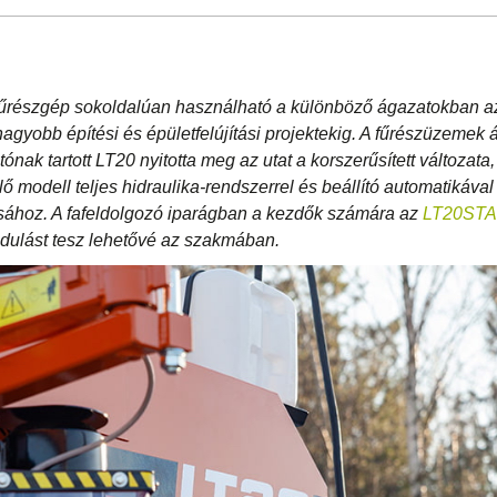
űrészgép sokoldalúan használható a különböző ágazatokban 
gyobb építési és épületfelújítási projektekig. A fűrészüzemek ál
ónak tartott LT20 nyitotta meg az utat a korszerűsített változata
lő modell teljes hidraulika-rendszerrel és beállító automatikával
sához. A fafeldolgozó iparágban a kezdők számára az
LT20ST
dulást tesz lehetővé az szakmában.