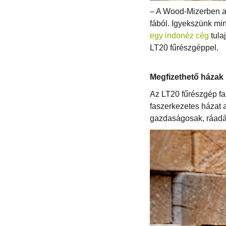
– A Wood-Mizerben az 
fából. Igyekszünk mi
egy indonéz cég
tula
LT20 fűrészgéppel.
Megfizethető házak
Az LT20 fűrészgép fa
faszerkezetes házat 
gazdaságosak, ráadás