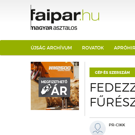
ÚJSÁG ARCHÍVUM
ROVATOK
APRÓHI
GÉP ÉS SZERSZÁM
FEDEZZ
FŰRÉS
PR-CIKK