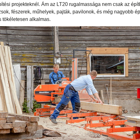
ítési projekteknél. Ám az LT20 rugalmassága nem csak az épí
zsok, fészerek, műhelyek, pajták, pavilonok, és még nagyobb é
s tökéletesen alkalmas.