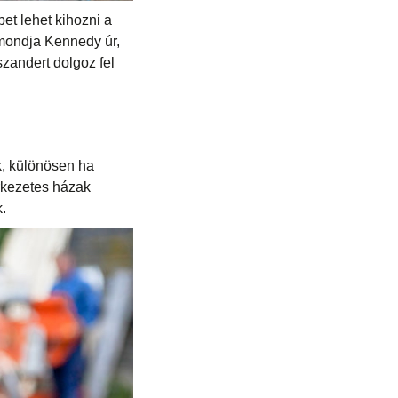
et lehet kihozni a
 mondja Kennedy úr,
szandert dolgoz fel
k, különösen ha
erkezetes házak
.