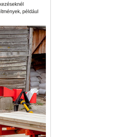
tkezéseknél
pítmények, például