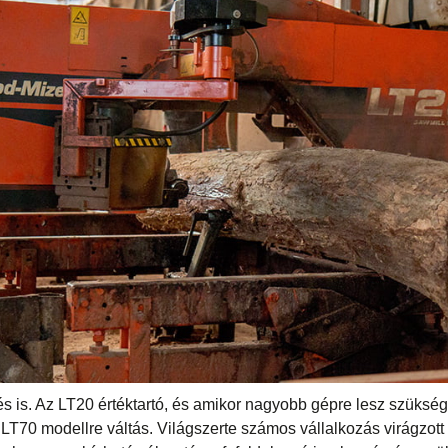
és is. Az LT20 értéktartó, és amikor nagyobb gépre lesz szüks
LT70 modellre váltás. Világszerte számos vállalkozás virágzott