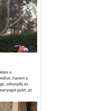
letes a
ehetővé, hanem a
ágó, vékonyító és
faanyagot gyárt, az