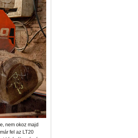
ége, nem okoz majd
 már fel az LT20