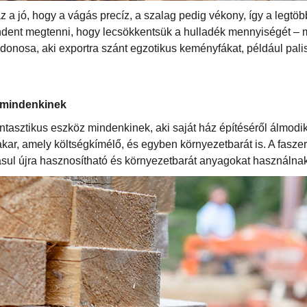
a jó, hogy a vágás precíz, a szalag pedig vékony, így a legtöbb
ndent megtenni, hogy lecsökkentsük a hulladék mennyiségét –
jdonosa, aki exportra szánt egzotikus keményfákat, például pali
 mindenkinek
ntasztikus eszköz mindenkinek, aki saját ház építéséről álmodi
akar, amely költségkímélő, és egyben környezetbarát is. A fasz
ul újra hasznosítható és környezetbarát anyagokat használnak