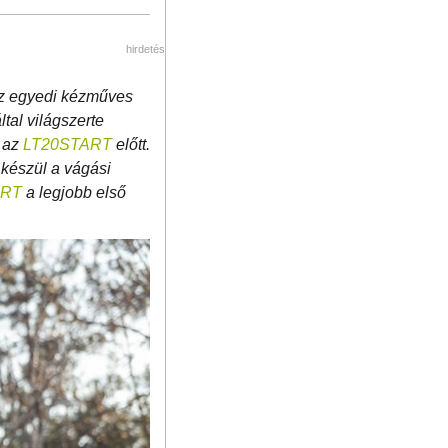
hirdetés
az egyedi kézműves
tal világszerte
, az
LT20START
előtt.
 készül a vágási
ART
a legjobb első