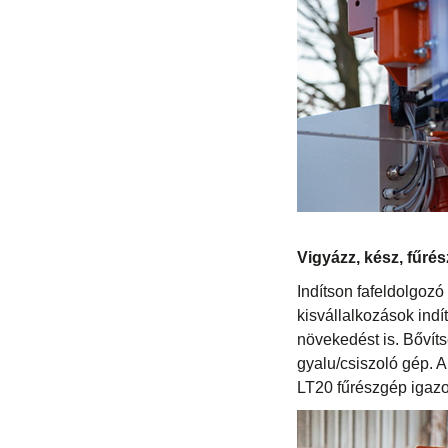
Vigyázz, kész, fűrés
Indítson fafeldolgozó
kisvállalkozások indí
növekedést is. Bővíts
gyalu/csiszoló gép. A
LT20 fűrészgép igazo