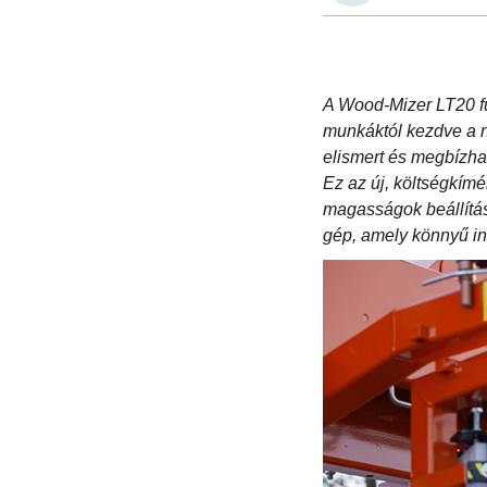
A Wood-Mizer LT20 f
munkáktól kezdve a na
elismert és megbízhat
Ez az új, költségkímé
magasságok beállítá
gép, amely könnyű in