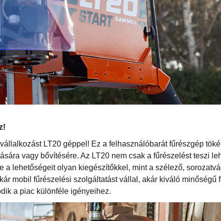
z!
 vállalkozást LT20 géppel! Ez a felhasználóbarát fűrészgép töké
tására vagy bővítésére. Az LT20 nem csak a fűrészelést teszi l
e a lehetőségeit olyan kiegészítőkkel, mint a szélező, sorozatv
kár mobil fűrészelési szolgáltatást vállal, akár kiváló minőségű 
dik a piac különféle igényeihez.