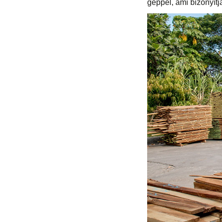
géppel, ami bizonyít