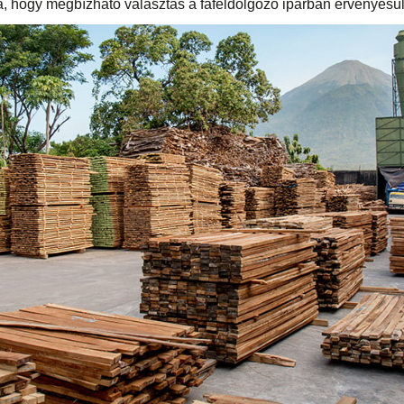
ja, hogy megbízható választás a fafeldolgozó iparban érvényesü