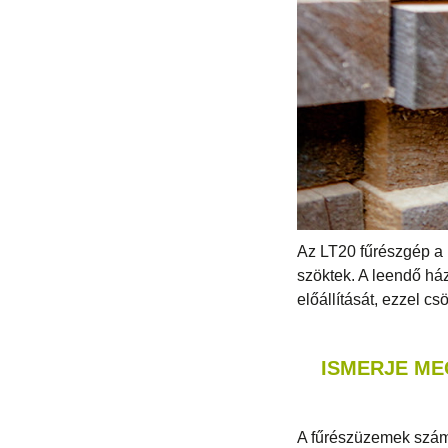
Az LT20 fűrészgép a 
szöktek. A leendő ház
előállítását, ezzel cs
ISMERJE ME
A fűrészüzemek szám