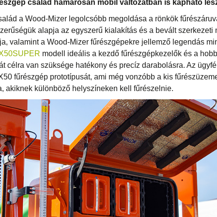
észgép család hamarosan mobil változatban is kapható les
salád a Wood-Mizer legolcsóbb megoldása a rönkök fűrészáruvá
zerűségük alapja az egyszerű kialakítás és a bevált szerkezet
ja, valamint a Wood-Mizer fűrészgépekre jellemző legendás min
X50SUPER
modell ideális a kezdő fűrészgépkezelők és a hobb
át célra van szüksége hatékony és precíz darabolásra. Az ügyfé
X50 fűrészgép prototípusát, ami még vonzóbb a kis fűrészüzem
, akiknek különböző helyszíneken kell fűrészelnie.