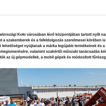
lországi Koło városában lévő központjában tartott nyílt n
 a szakemberek és a fafeldolgozás szerelmesei körében is.
 lehetőséget nyújtanak a márka legújabb termékeinek és a
k megismerésére, valamint szakértői műszaki tanácsadás ké
ogatók az új gépmodellek, a mobil gépek és módosított fűrés