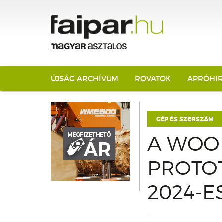
ÚJSÁG ARCHÍVUM
ROVATOK
APRÓHI
GÉP ÉS SZERSZÁM
A WOO
PROTOT
2024-E