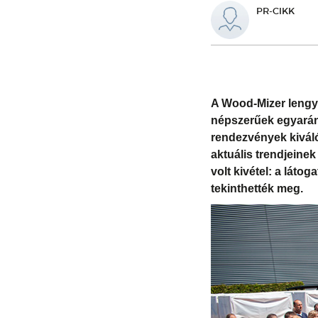
PR-CIKK
A Wood-Mizer lengye
népszerűek egyaránt
rendezvények kiváló
aktuális trendjeine
volt kivétel: a lát
tekinthették meg.