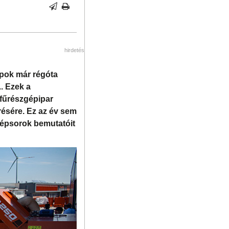
hirdetés
apok már régóta
. Ezek a
 fűrészgépipar
résére. Ez az év sem
zgépsorok bemutatóit