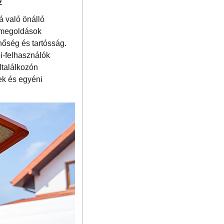
z
 való önálló
i megoldások
őség és tartósság.
i-felhasználók
ltalálkozón
ek és egyéni