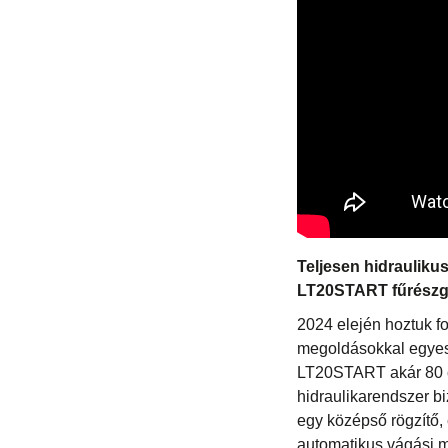
Teljesen hidraulikus
LT20START fűrészg
2024 elején hoztuk 
megoldásokkal egyesül
LT20START akár 80 cm
hidraulikarendszer bi
egy középső rögzítő, 
automatikus vágási m