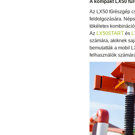
A kompakt LX50 fűr
Az LX50 fűrészgép c
feldolgozására. Néps
tökéletes kombináció
Az
LX50START
és
L
számára, akiknek saj
bemutatták a mobil L
felhasználók számára