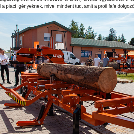
 piaci igényeknek, mivel mindent tud, amit a profi fafeldolgozó