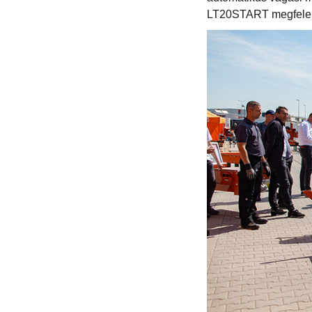
LT20START megfelel a