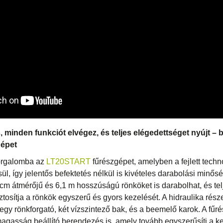
, minden funkciót elvégez, és teljes elégedettséget nyújt – 
épet
forgalomba az
LT20START
fűrészgépet, amelyben a fejlett techn
, így jelentős befektetés nélkül is kivételes darabolási minőség
 átmérőjű és 6,1 m hosszúságú rönköket is darabolhat, és tel
ztosítja a rönkök egyszerű és gyors kezelését. A hidraulika rés
egy rönkforgató, két vízszintező bak, és a beemelő karok. A fű
agasság beállító berendezés is, amely tovább egyszerűsíti a k