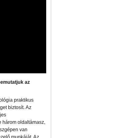
bemutatjuk az
ológia praktikus
et biztosít. Az
jes
ze három oldaltámasz,
részgépen van
ezelő munkáját. Az