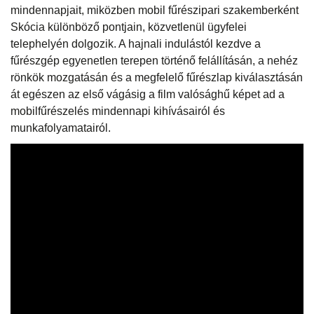
mindennapjait, miközben mobil fűrészipari szakemberként
Skócia különböző pontjain, közvetlenül ügyfelei
telephelyén dolgozik. A hajnali indulástól kezdve a
fűrészgép egyenetlen terepen történő felállításán, a nehéz
rönkök mozgatásán és a megfelelő fűrészlap kiválasztásán
át egészen az első vágásig a film valósághű képet ad a
mobilfűrészelés mindennapi kihívásairól és
munkafolyamatairól.