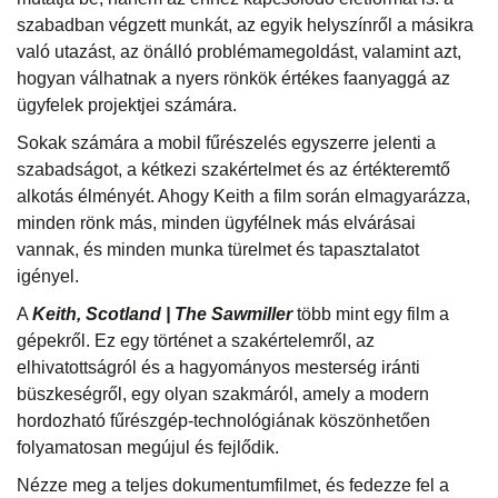
szabadban végzett munkát, az egyik helyszínről a másikra
való utazást, az önálló problémamegoldást, valamint azt,
hogyan válhatnak a nyers rönkök értékes faanyaggá az
ügyfelek projektjei számára.
Sokak számára a mobil fűrészelés egyszerre jelenti a
szabadságot, a kétkezi szakértelmet és az értékteremtő
alkotás élményét. Ahogy Keith a film során elmagyarázza,
minden rönk más, minden ügyfélnek más elvárásai
vannak, és minden munka türelmet és tapasztalatot
igényel.
A
Keith, Scotland | The Sawmiller
több mint egy film a
gépekről. Ez egy történet a szakértelemről, az
elhivatottságról és a hagyományos mesterség iránti
büszkeségről, egy olyan szakmáról, amely a modern
hordozható fűrészgép-technológiának köszönhetően
folyamatosan megújul és fejlődik.
Nézze meg a teljes dokumentumfilmet, és fedezze fel a