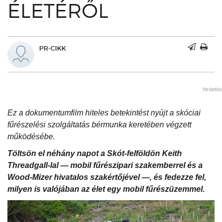
ÉLETÉRŐL
PR-CIKK
hirdetés
Ez a dokumentumfilm hiteles betekintést nyújt a skóciai
fűrészelési szolgáltatás bérmunka keretében végzett
működésébe.
Töltsön el néhány napot a Skót-felföldön Keith
Threadgall-lal — mobil fűrészipari szakemberrel és a
Wood-Mizer hivatalos szakértőjével —, és fedezze fel,
milyen is valójában az élet egy mobil fűrészüzemmel.