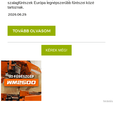
szalagfűrészek Európa legnépszerűbb fűrészei közé
tartoznak.
2026.06.29.
TOVÁBB OLVASOM
KÉREK MÉG!
hirdetés