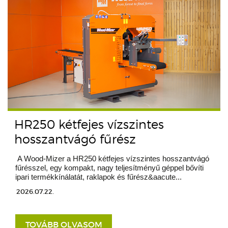
HR250 kétfejes vízszintes
hosszantvágó fűrész
A Wood-Mizer a HR250 kétfejes vízszintes hosszantvágó
fűrésszel, egy kompakt, nagy teljesítményű géppel bővíti
ipari termékkínálatát, raklapok és fűrész&aacute...
2026.07.22.
TOVÁBB OLVASOM