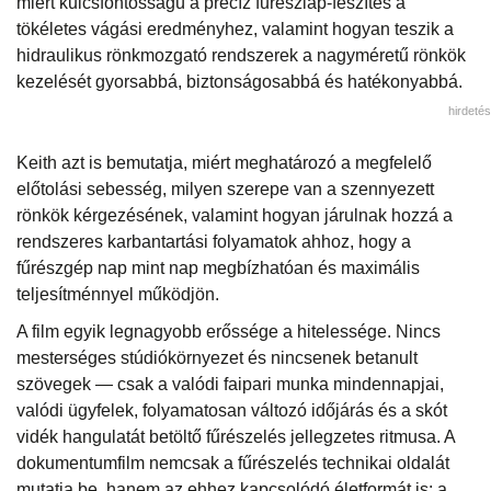
miért kulcsfontosságú a precíz fűrészlap-feszítés a
tökéletes vágási eredményhez, valamint hogyan teszik a
hidraulikus rönkmozgató rendszerek a nagyméretű rönkök
kezelését gyorsabbá, biztonságosabbá és hatékonyabbá.
hirdetés
Keith azt is bemutatja, miért meghatározó a megfelelő
előtolási sebesség, milyen szerepe van a szennyezett
rönkök kérgezésének, valamint hogyan járulnak hozzá a
rendszeres karbantartási folyamatok ahhoz, hogy a
fűrészgép nap mint nap megbízhatóan és maximális
teljesítménnyel működjön.
A film egyik legnagyobb erőssége a hitelessége. Nincs
mesterséges stúdiókörnyezet és nincsenek betanult
szövegek — csak a valódi faipari munka mindennapjai,
valódi ügyfelek, folyamatosan változó időjárás és a skót
vidék hangulatát betöltő fűrészelés jellegzetes ritmusa. A
dokumentumfilm nemcsak a fűrészelés technikai oldalát
mutatja be, hanem az ehhez kapcsolódó életformát is: a