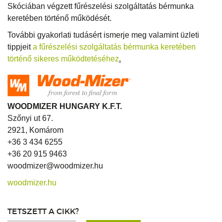
Skóciában végzett fűrészelési szolgáltatás bérmunka
keretében történő működését.
További gyakorlati tudásért ismerje meg valamint üzleti
tippjeit
a fűrészelési szolgáltatás bérmunka keretében
történő sikeres működtetéséhez
.
WOODMIZER HUNGARY K.F.T.
Szőnyi ut 67.
2921, Komárom
+36 3 434 6255
+36 20 915 9463
woodmizer@woodmizer.hu
woodmizer.hu
TETSZETT A CIKK?