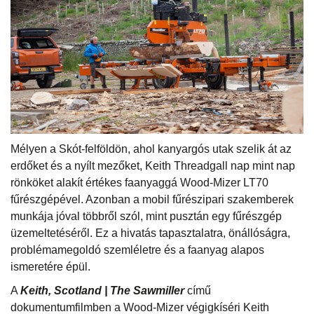
Mélyen a Skót-felföldön, ahol kanyargós utak szelik át az
erdőket és a nyílt mezőket, Keith Threadgall nap mint nap
rönköket alakít értékes faanyaggá Wood-Mizer LT70
fűrészgépével. Azonban a mobil fűrészipari szakemberek
munkája jóval többről szól, mint pusztán egy fűrészgép
üzemeltetéséről. Ez a hivatás tapasztalatra, önállóságra,
problémamegoldó szemléletre és a faanyag alapos
ismeretére épül.
A
Keith, Scotland | The Sawmiller
című
dokumentumfilmben a Wood-Mizer végigkíséri Keith