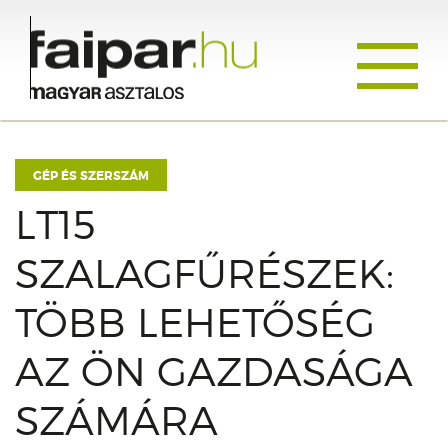
Toggle
navigati
GÉP ÉS SZERSZÁM
LT15
SZALAGFŰRÉSZEK:
TÖBB LEHETŐSÉG
AZ ÖN GAZDASÁGA
SZÁMÁRA