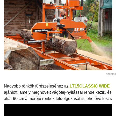
hirdetés
Nagyobb rönkök fűrészeléséhez az
LT15CLASSIC WIDE
ajánlott, amely megnövelt vágófej-nyílással rendelkezik, és
akár 90 cm átmérőjű rönkök feldolgozását is lehetővé teszi.