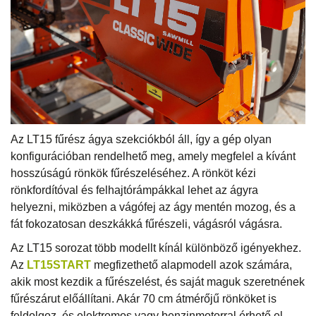
Az LT15 fűrész ágya szekciókból áll, így a gép olyan
konfigurációban rendelhető meg, amely megfelel a kívánt
hosszúságú rönkök fűrészeléséhez. A rönköt kézi
rönkfordítóval és felhajtórámpákkal lehet az ágyra
helyezni, miközben a vágófej az ágy mentén mozog, és a
fát fokozatosan deszkákká fűrészeli, vágásról vágásra.
Az LT15 sorozat több modellt kínál különböző igényekhez.
Az
LT15START
megfizethető alapmodell azok számára,
akik most kezdik a fűrészelést, és saját maguk szeretnének
fűrészárut előállítani. Akár 70 cm átmérőjű rönköket is
feldolgoz, és elektromos vagy benzinmotorral érhető el.