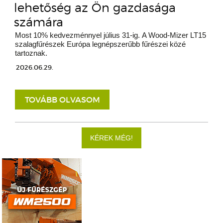
lehetőség az Ön gazdasága
számára
Most 10% kedvezménnyel július 31-ig. A Wood-Mizer LT15
szalagfűrészek Európa legnépszerűbb fűrészei közé
tartoznak.
2026.06.29.
TOVÁBB OLVASOM
KÉREK MÉG!