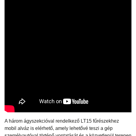
A három ágyszekcióval rendelkező LT15 fűrészekhez
mobil alváz is elérhető, amely lehetővé teszi a gép
személyautóval történő vontatását és a közvetlenül terepen