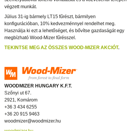
végzett munkát.
Július 31-ig bármely LT15 fűrészt, bármilyen
konfigurációban, 10% kedvezménnyel rendelhet meg.
Használja ki ezt a lehetőséget, és bővítse gazdaságát egy
megbízható Wood-Mizer fűrésszel.
TEKINTSE MEG AZ ÖSSZES WOOD-MIZER AKCIÓT
.
WOODMIZER HUNGARY K.F.T.
Szőnyi ut 67.
2921, Komárom
+36 3 434 6255
+36 20 915 9463
woodmizer@woodmizer.hu
woodmizer.hu