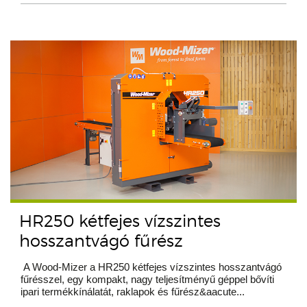
HR250 kétfejes vízszintes
hosszantvágó fűrész
A Wood-Mizer a HR250 kétfejes vízszintes hosszantvágó
fűrésszel, egy kompakt, nagy teljesítményű géppel bővíti
ipari termékkínálatát, raklapok és fűrész&aacute...