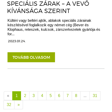
SPECIÁLIS ZÁRAK – A VEVŐ
KÍVÁNSÁGA SZERINT
Kültéri vagy beltéri ajtók, ablakok speciális zárainak
készítésével foglalkozik egy német cég (Bever és
Klophaus, reteszek, kulcsok, zárszerkezetek gyártója és
for...
2023.01.24.
TOVÁBB OLVASOM
«
1
2
3
4
5
6
7
8
...
31
32
»