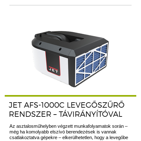
JET AFS-1000C LEVEGŐSZŰRŐ
RENDSZER – TÁVIRÁNYÍTÓVAL
Az asztalosműhelyben végzett munkafolyamatok során –
még ha komolyabb elszívó berendezések is vannak
csatlakoztatva gépekre – elkerülhetetlen, hogy a levegőbe