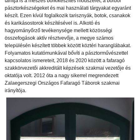
tanítja is a meszes bőrkikészítés módszerét, a bőrből
pásztorkészségeket és mai használati tárgyakat egyaránt
készít. Ezen kívül foglalkozik tarisznyák, botok, csanakok
és karikásostorok készítésével is. Alkotó és
hagyományőrző tevékenysége mellett közösségi
összefogások aktív résztvevője, a megye számos
településén készített többek között köztéri haranglábakat.
Folyamatos kutatómunkával bővíti a pásztorművészettel
kapcsolatos ismereteit, 2018 és 2020 között a fafaragó
szakkörvezetői akkreditált képzések szakmai vezetője és
oktatója volt. 2012 óta a nagy sikerrel megrendezett
Zalaegerszegi Országos Fafaragó Táborok szakmai
irányítója.