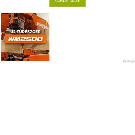
KÉREK MÉG!
hirdetés