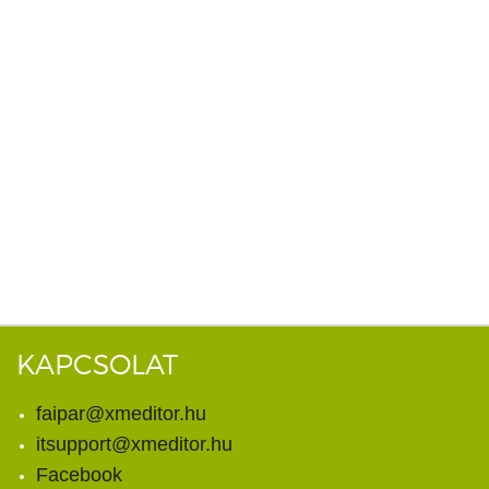
KAPCSOLAT
faipar@xmeditor.hu
itsupport@xmeditor.hu
Facebook