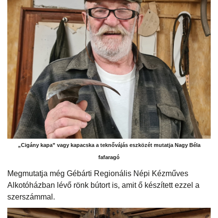
„Cigány kapa” vagy kapacska a teknővájás eszközét mutatja Nagy Béla
fafaragó
Megmutatja még Gébárti Regionális Népi Kézműves
Alkotóházban lévő rönk bútort is, amit ő készített ezzel a
szerszámmal.