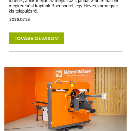
történik, amikor eljön az ideje. 2024. január 3-án e-mailben
megkeresést kaptunk Boconádról, egy Heves vármegyei
kis településről.
2026.07.23.
TOVÁBB OLVASOM