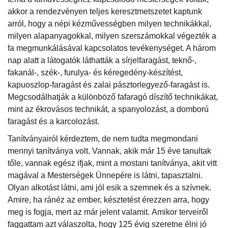
akkor a rendezvényen teljes keresztmetszetet kaptunk
arról, hogy a népi kézművességben milyen technikákkal,
milyen alapanyagokkal, milyen szerszámokkal végezték a
fa megmunkálásával kapcsolatos tevékenységet. A három
nap alatt a látogatók láthatták a sírjelfaragást, teknő-,
fakanál-, szék-, furulya- és kéreg­edény-készítést,
kapuoszlop-faragást és zalai pásztorlegyező-faragást is.
Megcsodálhatják a különböző fafaragó díszítő technikákat,
mint az ékrovásos technikát, a spanyolozást, a domború
faragást és a karcolozást.
Tanítványairól kérdeztem, de nem tudta megmondani
mennyi tanítványa volt. Vannak, akik már 15 éve tanultak
tőle, vannak egész ifjak, mint a mostani tanítványa, akit vitt
magával a Mesterségek Ünnepére is látni, tapasztalni.
Olyan alkotást látni, ami jól esik a szemnek és a szívnek.
Amire, ha ránéz az ember, késztetést érezzen arra, hogy
meg is fogja, mert az már jelent valamit. Amikor terveiről
faggattam azt válaszolta, hogy 125 évig szeretne élni jó