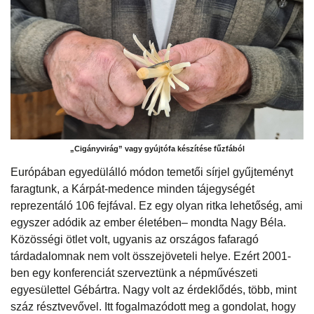
„Cigányvirág” vagy gyújtófa készítése fűzfából
Európában egyedülálló módon temetői sírjel gyűjteményt
faragtunk, a Kárpát-medence minden tájegységét
reprezentáló 106 fejfával. Ez egy olyan ritka lehetőség, ami
egyszer adódik az ember életében– mondta Nagy Béla.
Közösségi ötlet volt, ugyanis az országos fafaragó
tárdadalomnak nem volt összejöveteli helye. Ezért 2001-
ben egy konferenciát szerveztünk a népművészeti
egyesülettel Gébártra. Nagy volt az érdeklődés, több, mint
száz résztvevővel. Itt fogalmazódott meg a gondolat, hogy