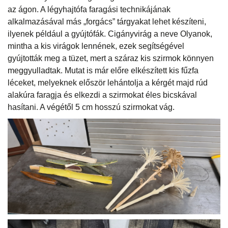
az ágon. A légyhajtófa faragási technikájának
alkalmazásával más „forgács” tárgyakat lehet készíteni,
ilyenek például a gyújtófák. Cigányvirág a neve Olyanok,
mintha a kis virágok lennének, ezek segítségével
gyújtották meg a tüzet, mert a száraz kis szirmok könnyen
meggyulladtak. Mutat is már előre elkészített kis fűzfa
léceket, melyeknek először lehántolja a kérgét majd rúd
alakúra faragja és elkezdi a szirmokat éles bicskával
hasítani. A végétől 5 cm hosszú szirmokat vág.