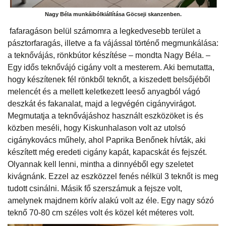
Nagy Béla munkáibólkiállítása Göcseji skanzenben.
fafaragáson belül számomra a legkedvesebb terület a
pásztorfaragás, illetve a fa vájással történő megmunkálása:
a teknővájás, rönkbútor készítése – mondta Nagy Béla. –
Egy idős teknővájó cigány volt a mesterem. Aki bemutatta,
hogy készítenek fél rönkből teknőt, a kiszedett belsőjéből
melencét és a mellett keletkezett leeső anyagból vágó
deszkát és fakanalat, majd a legvégén cigányvirágot.
Megmutatja a teknővájáshoz használt eszközöket is és
közben meséli, hogy Kiskunhalason volt az utolsó
cigánykovács műhely, ahol Paprika Benőnek hívták, aki
készített még eredeti cigány kapát, kapacskát és fejszét.
Olyannak kell lenni, mintha a dinnyéből egy szeletet
kivágnánk. Ezzel az eszközzel fenés nélkül 3 teknőt is meg
tudott csinálni. Másik fő szerszámuk a fejsze volt,
amelynek majdnem körív alakú volt az éle. Egy nagy sózó
teknő 70-80 cm széles volt és közel két méteres volt.