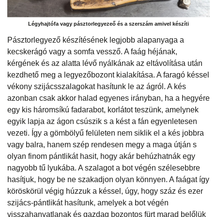
Légyhajtófa vagy pásztorlegyezeő és a szerszám amivel készíti
Pásztorlegyező készítésének legjobb alapanyaga a
kecskerágó vagy a somfa vessző. A faág héjának,
kérgének és az alatta lévő nyálkának az eltávolítása után
kezdhető meg a legyezőbozont kialakítása. A faragó késsel
vékony szijácsszalagokat hasítunk le az ágról. A kés
azonban csak akkor halad egyenes irányban, ha a hegyére
egy kis háromsíkú fadarabot, korlátot teszünk, amelynek
egyik lapja az ágon csúszik s a kést a fán egyenletesen
vezeti. Így a gömbölyű felületen nem siklik el a kés jobbra
vagy balra, hanem szép rendesen megy a maga útján s
olyan finom pántlikát hasit, hogy akár behúzhatnák egy
nagyobb tű lyukába. A szalagot a bot végén szélesebbre
hasítjuk, hogy be ne szakadjon olyan könnyen. A faágat így
köröskörül végig húzzuk a késsel, úgy, hogy száz és ezer
szijács-pántlikát hasítunk, amelyek a bot végén
visszahanyatlanak és gazdag bozontos fürt marad belőlük