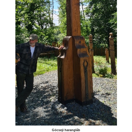
Göcseji harangláb