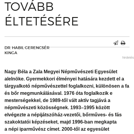
TOVÁBB
ÉLTETÉSÉRE
DR. HABIL GERENCSÉR
KINGA
hirdetés
Nagy Béla a Zala Megyei Népművészeti Egyesület
alelnöke. Gyermekkori élményei hatására kezdett el a
tárgyalkotó népművészettel foglalkozni, különösen a fa
és bőr megmunkálásával. 1976 óta foglalkozik e
mesterségekkel, de 1989-től vált aktív tagjává a
népművészeti közösségnek. 1993–1995 között
elvégezte a népijátszóház-vezetői, bőrműves- és fás
szakoktatói képzéseket, majd 1996-ban megkapta
a népi iparművész címet. 2000-től az egyesület