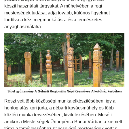
készít használati tárgyakat. A műhelyében a régi
mesterségek tudását adja tovább, különös figyelmet
fordítva a kézi megmunkálásra és a természetes
anyaghasználatra.
Sírjel gyűjtemény A Gébárti Regionális Népi Kézműves Alkotóház kertjében
Részt vett több közösségi munka elkészítésében, így a
honfoglalás kori jurta, a gébárti kovácsműhely és több
köztéri munka tervezésében, kivitelezésében. Meséli
amikor a Mesterségek Ünnepén a Budai Várban a kiemelt
téma a faművességhez kapcsolódó mesterségek voltak,