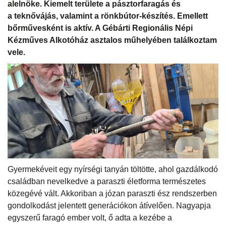
alelnöke. Kiemelt területe a pásztorfaragás és
a teknővájás, valamint a rönkbútor-készítés. Emellett
bőrművesként is aktív. A Gébárti Regionális Népi
Kézműves Alkotóház asztalos műhelyében találkoztam
vele.
Gyermekéveit egy nyírségi tanyán töltötte, ahol gazdálkodó
családban nevelkedve a paraszti életforma természetes
közegévé vált. Akkoriban a józan paraszti ész rendszerben
gondolkodást jelentett generációkon átívelően. Nagyapja
egyszerű faragó ember volt, ő adta a kezébe a