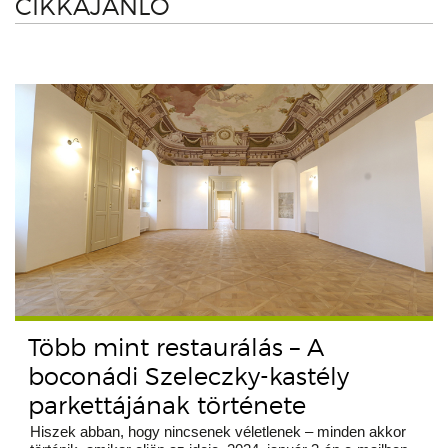
CIKKAJÁNLÓ
Több mint restaurálás – A
boconádi Szeleczky-kastély
parkettájának története
Hiszek abban, hogy nincsenek véletlenek – minden akkor