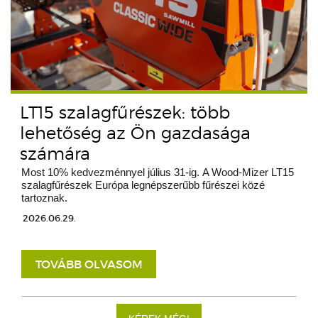
LT15 szalagfűrészek: több
lehetőség az Ön gazdasága
számára
Most 10% kedvezménnyel július 31-ig. A Wood-Mizer LT15
szalagfűrészek Európa legnépszerűbb fűrészei közé
tartoznak.
2026.06.29.
TOVÁBB OLVASOM