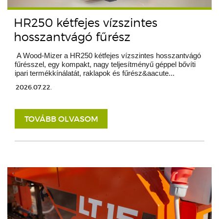
HR250 kétfejes vízszintes
hosszantvágó fűrész
A Wood-Mizer a HR250 kétfejes vízszintes hosszantvágó
fűrésszel, egy kompakt, nagy teljesítményű géppel bővíti
ipari termékkínálatát, raklapok és fűrész&aacute...
2026.07.22.
TOVÁBB OLVASOM