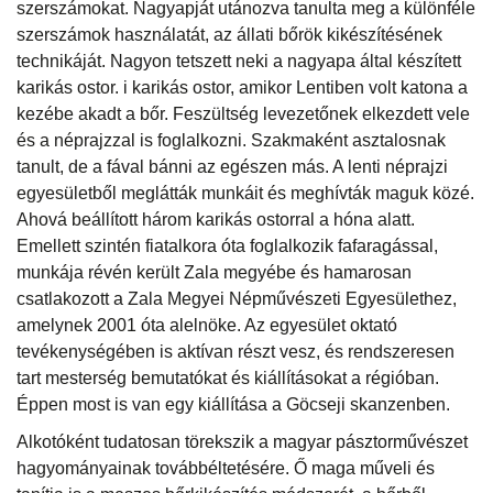
szerszámokat. Nagyapját utánozva tanulta meg a különféle
szerszámok használatát, az állati bőrök kikészítésének
technikáját. Nagyon tetszett neki a nagyapa által készített
karikás ostor. i karikás ostor, amikor Lentiben volt katona a
kezébe akadt a bőr. Feszültség levezetőnek elkezdett vele
és a néprajzzal is foglalkozni. Szakmaként asztalosnak
tanult, de a fával bánni az egészen más. A lenti néprajzi
egyesületből meglátták munkáit és meghívták maguk közé.
Ahová beállított három karikás ostorral a hóna alatt.
Emellett szintén fiatalkora óta foglalkozik fafaragással,
munkája révén került Zala megyébe és hamarosan
csatlakozott a Zala Megyei Népművészeti Egyesülethez,
amelynek 2001 óta alelnöke. Az egyesület oktató
tevékenységében is aktívan részt vesz, és rendszeresen
tart mesterség bemutatókat és kiállításokat a régióban.
Éppen most is van egy kiállítása a Göcseji skanzenben.
Alkotóként tudatosan törekszik a magyar pásztorművészet
hagyományainak továbbéltetésére. Ő maga műveli és