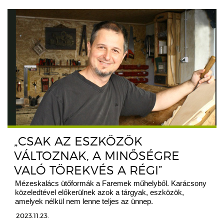
„CSAK AZ ESZKÖZÖK
VÁLTOZNAK, A MINŐSÉGRE
VALÓ TÖREKVÉS A RÉGI”
Mézeskalács ütőformák a Faremek műhelyből. Karácsony
közeledtével előkerülnek azok a tárgyak, eszközök,
amelyek nélkül nem lenne teljes az ünnep.
2023.11.23.