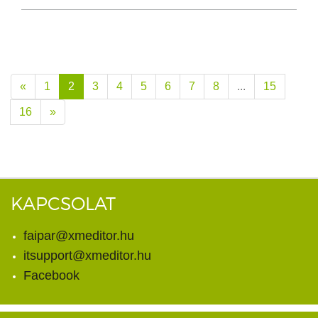
«
1
2
3
4
5
6
7
8
...
15
16
»
KAPCSOLAT
faipar@xmeditor.hu
itsupport@xmeditor.hu
Facebook