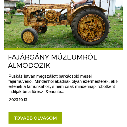
FAJÁRGÁNY MÚZEUMRÓL
ÁLMODOZIK
Puskás István megszállott barkácsoló mesél
fajárműveiről. Mindenhol akadnak olyan ezermesterek, akik
értenek a famunkához, s nem csak mindennapi robotként
indítják be a fűrészt &eacute...
2023.10.13.
TOVÁBB OLVASOM