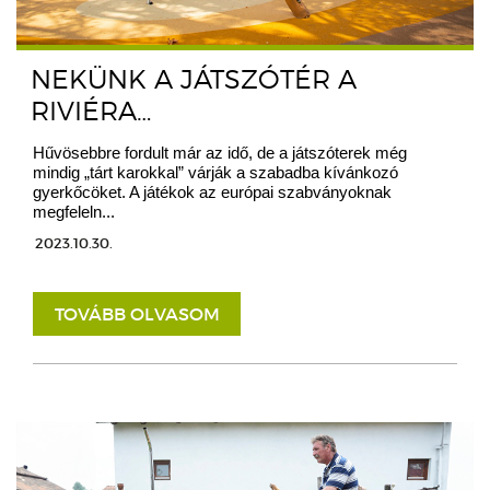
NEKÜNK A JÁTSZÓTÉR A
RIVIÉRA…
Hűvösebbre fordult már az idő, de a játszóterek még
mindig „tárt karokkal” várják a szabadba kívánkozó
gyerkőcöket. A játékok az európai szabványoknak
megfeleln...
2023.10.30.
TOVÁBB OLVASOM