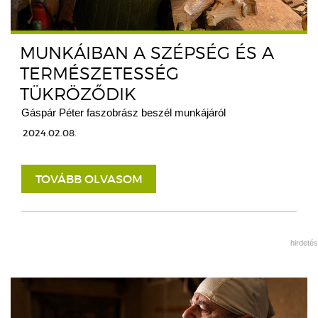
MUNKÁIBAN A SZÉPSÉG ÉS A
TERMÉSZETESSÉG
TÜKRÖZŐDIK
Gáspár Péter faszobrász beszél munkájáról
2024.02.08.
TOVÁBB OLVASOM
hirdetés