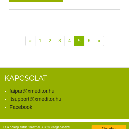
«
1
2
3
4
5
6
»
KAPCSOLAT
faipar@xmeditor.hu
itsupport@xmeditor.hu
Facebook
Ez a honlap sütiket használ. A sütik elfogadásával
Elfogadom