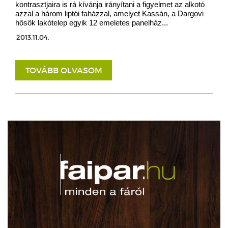
kontrasztjaira is rá kívánja irányítani a figyelmet az alkotó
azzal a három liptói faházzal, amelyet Kassán, a Dargovi
hősök lakótelep egyik 12 emeletes panelház...
2013.11.04.
TOVÁBB OLVASOM