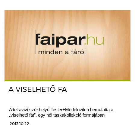
A VISELHETŐ FA
A tel-avivi székhelyű Tesler+Medelovitch bemutatta a
„viselhető fát”, egy női táskakollekció formájában
2013.10.22.