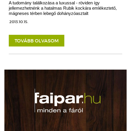
A tudomány találkozása a luxussal - röviden így
jellemezhetnénk a hatalmas Rubik kockára emlékeztető,
mágneses térben lebegő dohányzóasztalt
2013.10.15.
TOVÁBB OLVASOM