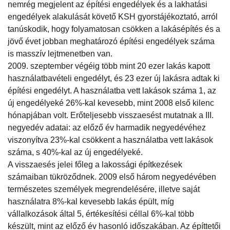
nemrég megjelent az építési engedélyek és a lakhatási
engedélyek alakulását követő KSH gyorstájékoztató, arról
tanúskodik, hogy folyamatosan csökken a lakásépítés és a
jövő évet jobban meghatározó építési engedélyek száma
is masszív lejtmenetben van.
2009. szeptember végéig több mint 20 ezer lakás kapott
használatbavételi engedélyt, és 23 ezer új lakásra adtak ki
építési engedélyt. A használatba vett lakások száma 1, az
új engedélyeké 26%-kal kevesebb, mint 2008 első kilenc
hónapjában volt. Erőteljesebb visszaesést mutatnak a III.
negyedév adatai: az előző év harmadik negyedévéhez
viszonyítva 23%-kal csökkent a használatba vett lakások
száma, s 40%-kal az új engedélyeké.
A visszaesés jelei főleg a lakossági építkezések
számaiban tükröződnek. 2009 első három negyedévében
természetes személyek megrendelésére, illetve saját
használatra 8%-kal kevesebb lakás épült, míg
vállalkozások által 5, értékesítési céllal 6%-kal több
készült, mint az előző év hasonló időszakában. Az építtetői