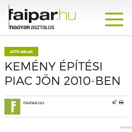
Toggle
navigati
AJTÓ-ABLAK
KEMÉNY ÉPÍTÉSI
PIAC JÖN 2010-BEN
FAIPAR.HU
hirdetés