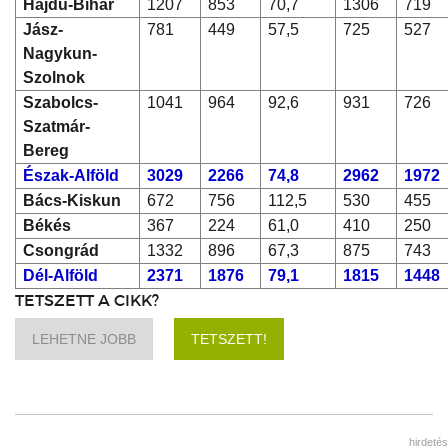
Hajdú-Bihar
1207
853
70,7
1306
719
Jász-
781
449
57,5
725
527
Nagykun-
Szolnok
Szabolcs-
1041
964
92,6
931
726
Szatmár-
Bereg
Észak-Alföld
3029
2266
74,8
2962
1972
Bács-Kiskun
672
756
112,5
530
455
Békés
367
224
61,0
410
250
Csongrád
1332
896
67,3
875
743
Dél-Alföld
2371
1876
79,1
1815
1448
TETSZETT A CIKK?
LEHETNE JOBB
TETSZETT!
hirdetés