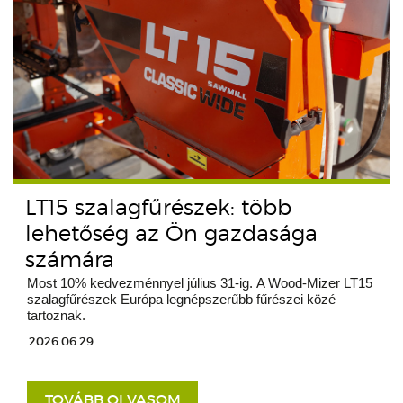
LT15 szalagfűrészek: több
lehetőség az Ön gazdasága
számára
Most 10% kedvezménnyel július 31-ig. A Wood-Mizer LT15
szalagfűrészek Európa legnépszerűbb fűrészei közé
tartoznak.
2026.06.29.
TOVÁBB OLVASOM