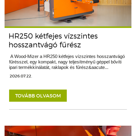
HR250 kétfejes vízszintes
hosszantvágó fűrész
A Wood-Mizer a HR250 kétfejes vízszintes hosszantvágó
fűrésszel, egy kompakt, nagy teljesítményű géppel bővíti
ipari termékkínálatát, raklapok és fűrész&aacute...
2026.07.22.
TOVÁBB OLVASOM