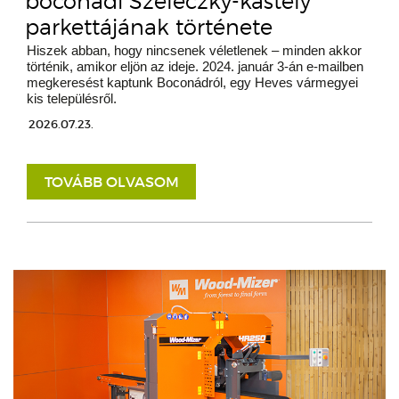
boconádi Szeleczky-kastély
parkettájának története
Hiszek abban, hogy nincsenek véletlenek – minden akkor
történik, amikor eljön az ideje. 2024. január 3-án e-mailben
megkeresést kaptunk Boconádról, egy Heves vármegyei
kis településről.
2026.07.23.
TOVÁBB OLVASOM