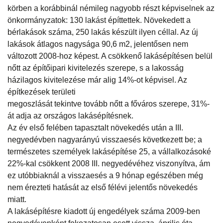
körben a korábbinál némileg nagyobb részt képviselnek az
önkormányzatok: 130 lakást építtettek. Növekedett a
bérlakások száma, 250 lakás készült ilyen céllal. Az új
lakások átlagos nagysága 90,6 m2, jelentősen nem
változott 2008-hoz képest. A csökkenő lakásépítésen belül
nőtt az építőipari kivitelezés szerepe, s a lakosság
házilagos kivitelezése már alig 14%-ot képvisel. Az
építkezések területi
megoszlását tekintve tovább nőtt a főváros szerepe, 31%-
át adja az országos lakásépítésnek.
Az év első felében tapasztalt növekedés után a III.
negyedévben nagyarányú visszaesés következett be; a
természetes személyek lakásépítése 25, a vállalkozásoké
22%-kal csökkent 2008 III. negyedévéhez viszonyítva, ám
ez utóbbiaknál a visszaesés a 9 hónap egészében még
nem érezteti hatását az első félévi jelentős növekedés
miatt.
A lakásépítésre kiadott új engedélyek száma 2009-ben