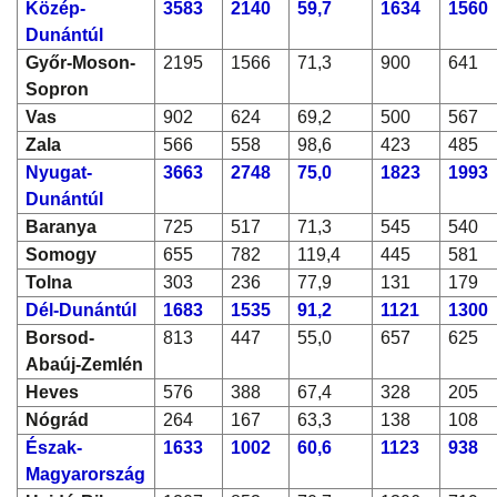
Közép-
3583
2140
59,7
1634
1560
Dunántúl
Győr-Moson-
2195
1566
71,3
900
641
Sopron
Vas
902
624
69,2
500
567
Zala
566
558
98,6
423
485
Nyugat-
3663
2748
75,0
1823
1993
Dunántúl
Baranya
725
517
71,3
545
540
Somogy
655
782
119,4
445
581
Tolna
303
236
77,9
131
179
Dél-Dunántúl
1683
1535
91,2
1121
1300
Borsod-
813
447
55,0
657
625
Abaúj-Zemlén
Heves
576
388
67,4
328
205
Nógrád
264
167
63,3
138
108
Észak-
1633
1002
60,6
1123
938
Magyarország