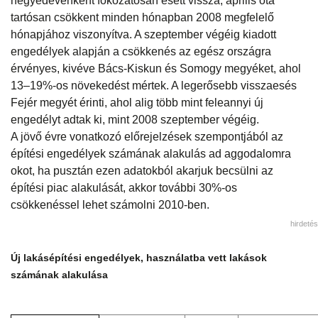
negyedévenként fokozatosan esett vissza, április óta
tartósan csökkent minden hónapban 2008 megfelelő
hónapjához viszonyítva. A szeptember végéig kiadott
engedélyek alapján a csökkenés az egész országra
érvényes, kivéve Bács-Kiskun és Somogy megyéket, ahol
13–19%-os növekedést mértek. A legerősebb visszaesés
Fejér megyét érinti, ahol alig több mint feleannyi új
engedélyt adtak ki, mint 2008 szeptember végéig.
A jövő évre vonatkozó előrejelzések szempontjából az
építési engedélyek számának alakulás ad aggodalomra
okot, ha pusztán ezen adatokból akarjuk becsülni az
építési piac alakulását, akkor további 30%-os
csökkenéssel lehet számolni 2010-ben.
hirdetés
Új lakásépítési engedélyek, használatba vett lakások
számának alakulása