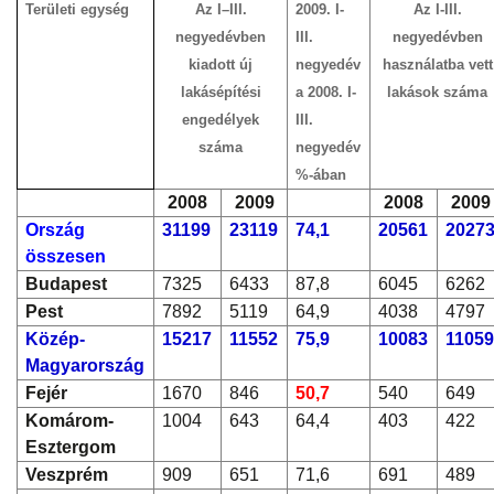
Területi egység
Az I–III.
2009. I-
Az I-III.
negyedévben
III.
negyedévben
kiadott új
negyedév
használatba vett
lakásépítési
a 2008. I-
lakások száma
engedélyek
III.
száma
negyedév
%-ában
2008
2009
2008
2009
Ország
31199
23119
74,1
20561
2027
összesen
Budapest
7325
6433
87,8
6045
6262
Pest
7892
5119
64,9
4038
4797
Közép-
15217
11552
75,9
10083
1105
Magyarország
Fejér
1670
846
50,7
540
649
Komárom-
1004
643
64,4
403
422
Esztergom
Veszprém
909
651
71,6
691
489