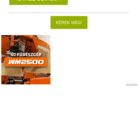
KÉREK MÉG!
hirdetés