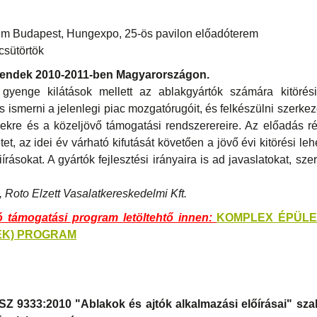
m Budapest, Hungexpo, 25-ös pavilon előadóterem
csütörtök
trendek 2010-2011-ben Magyarországon.
gyenge kilátások mellett az ablakgyártók számára kitörés
 ismerni a jelenlegi piac mozgatórugóit, és felkészülni szerkez
yekre és a közeljövő támogatási rendszerereire. Az előadás ré
etet, az idei év várható kifutását követően a jövő évi kitörési le
írásokat. A gyártók fejlesztési irányaira is ad javaslatokat, sze
 Roto Elzett Vasalatkereskedelmi Kft.
ó támogatási program letöltehtő innen:
KOMPLEX ÉPÜLE
ÉK) PROGRAM
Z 9333:2010 "Ablakok és ajtók alkalmazási előírásai" sza