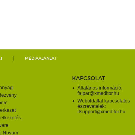
AT
MÉDIAAJÁNLAT
KAPCSOLAT
anyag
Általános információ:
faipar@xmeditor.hu
dezvény
Weboldallal kapcsolatos
perc
észrevételek:
erkezet
itsupport@xmeditor.hu
letkezelés
ware
o Novum