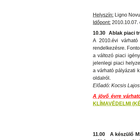
Helyszín:
Ligno Novu
Időpont:
2010.10.07. 
10.30
Ablak piaci 
A 2010.évi várható 
rendelkezésre. Fontos
a változó piaci igén
jelenlegi piaci helyz
a várható pályázati ki
oldalról.
Előadó: Kocsis Lajos,
A jövő évre várhat
KLÍMAVÉDELMI (K
11.00
A készülő MS