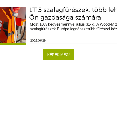
LT15 szalagfűrészek: több le
Ön gazdasága számára
Most 10% kedvezménnyel július 31-ig. A Wood-Miz
szalagfűrészek Európa legnépszerűbb fűrészei köz
2026.06.29.
KÉREK MÉG!