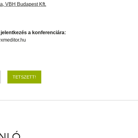
ya, VBH Budapest Kft.
jelentkezés a konferenciára:
xmeditor.hu
TETSZETT!
ÁNLÓ