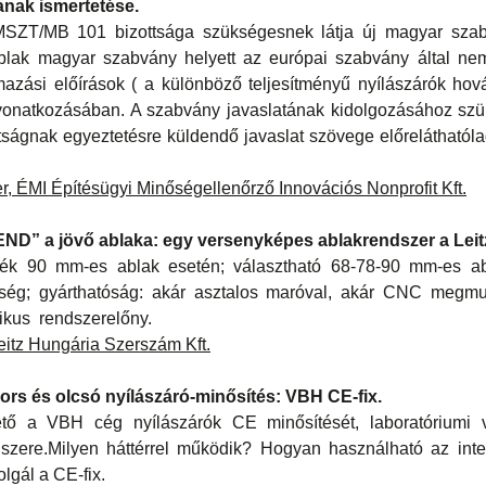
ának ismertetése.
MSZT/MB 101 bizottsága szükségesnek látja új magyar szab
blak magyar szabvány helyett az európai szabvány által nem 
mazási előírások ( a különböző teljesítményű nyílászárók hov
vonatkozásában. A szabvány javaslatának kidolgozásához sz
ttságnak egyeztetésre küldendő javaslat szövege előrelátható
r, ÉMI Építésügyi Minőségellenőrző Innovációs Nonprofit Kft.
D” a jövő ablaka: egy versenyképes ablakrendszer a Leitz
k 90 mm-es ablak esetén; választható 68-78-90 mm-es abl
ség; gyárthatóság: akár asztalos maróval, akár CNC megmun
ikus rendszerelőny.
eitz Hungária Szerszám Kft.
rs és olcsó nyílászáró-minősítés: VBH CE-fix.
ető a VBH cég nyílászárók CE minősítését, laboratóriumi v
dszere.Milyen háttérrel működik? Hogyan használható az inte
lgál a CE-fix.