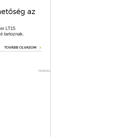
hetőség az
er LT15
é tartoznak.
TOVÁBB OLVASOM
hirdetés