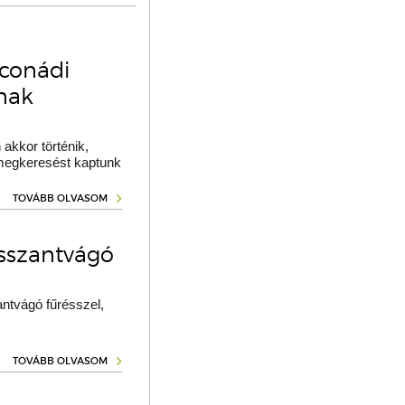
oconádi
ának
akkor történik,
 megkeresést kaptunk
TOVÁBB OLVASOM
osszantvágó
ntvágó fűrésszel,
TOVÁBB OLVASOM