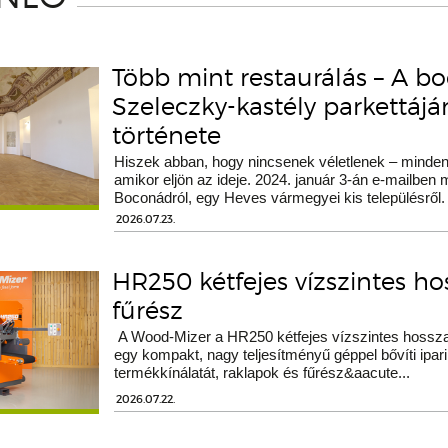
Több mint restaurálás – A b
Szeleczky-kastély parkettáj
története
Hiszek abban, hogy nincsenek véletlenek – minden 
amikor eljön az ideje. 2024. január 3-án e-mailben
Boconádról, egy Heves vármegyei kis településről.
2026.07.23.
HR250 kétfejes vízszintes h
fűrész
A Wood-Mizer a HR250 kétfejes vízszintes hossza
egy kompakt, nagy teljesítményű géppel bővíti ipari
termékkínálatát, raklapok és fűrész&aacute...
2026.07.22.