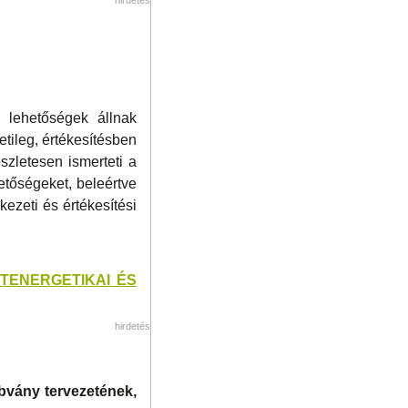
i lehetőségek állnak
etileg, értékesítésben
szletesen ismerteti a
hetőségeket, beleértve
rkezeti és értékesítési
TENERGETIKAI ÉS
hirdetés
bvány tervezetének,