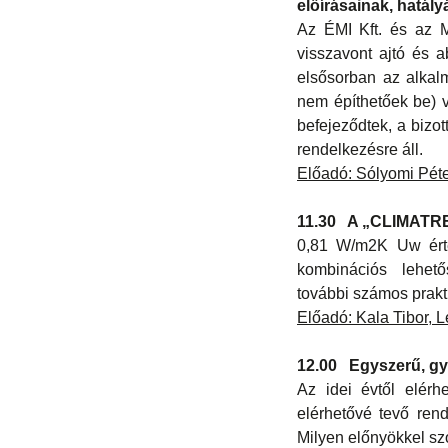
előírásainak, hatály
Az ÉMI Kft. és az 
visszavont ajtó és a
elsősorban az alkal
nem építhetőek be) 
befejeződtek, a bizo
rendelkezésre áll.
Előadó: Sólyomi Péte
11.30 A „CLIMATREN
0,81 W/m2K Uw érté
kombinációs lehető
további számos prakt
Előadó: Kala Tibor, L
12.00 Egyszerű, gyo
Az idei évtől elérh
elérhetővé tevő ren
Milyen előnyökkel szo