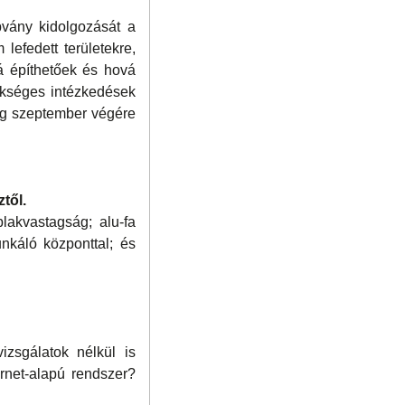
vány kidolgozását a
lefedett területekre,
á építhetőek és hová
ükséges intézkedések
lag szeptember végére
től.
akvastagság; alu-fa
káló központtal; és
izsgálatok nélkül is
rnet-alapú rendszer?