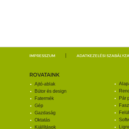
IMPRESSZUM
ADATKEZELÉSI SZABÁLYZ
ROVATAINK
Alap
Ajtó-ablak
Ren
Bútor és design
Pár 
Fatermék
Fasz
Gép
Felü
Gazdaság
Soft
Oktatás
Lign
Kiállítások