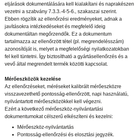
eljárások dokumentálására kell kialakítani és naprakészen
vezetni a szabvány 7.3.3.-4-5-6., szakaszai szerint.
Ebben rögzítik az ellenőrzési eredményeket, adnak a
javításokra intézkedéseket és megfelelő ideig
dokumentáltan megőrzendők. Ez a dokumentum
tartalmazza az ellenőrzött tétel (pl. megrendelésszám)
azonosítóját is, melyet a megfelelőségi nyilatkozatokban
fel kell tüntetni. Így biztosítható a gyártásellenőrzés és a
vevő által megrendelt termék közötti kapcsolat.
Mérőeszközök kezelése
Az ellenőrzéseket, méréseket kalibrált mérőeszközre
visszavezethető pontosság-ellenőrzött, napi használatú,
nyilvántartott mérőeszközökkel kell végezni.
Ezért a következő mérőeszköz-nyilvántartási
dokumentumokat célszerű elkészíteni és kezelni:
Mérőeszköz-nyilvántartás
Pontosság-ellenőrzési és elosztási jegyzék.