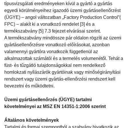
típusvizsgálati eredményeken kívül a gyártó a gyártás
egyedi körülményeihez igazodó üzemi gyártásellenőrzést
(ÜGYE) – angol változatban „Factory Production Control”(
FPC) – alakít ki a vonatkozó rendelet [3] és a
termékszabvány [5] 7.3 fejezet elvárásai szerint.
A termékszabvány mindössze pár oldalon rögzíti az üzemi
gyártásellenőrzésre vonatkozó előírásokat, azonban
valamennyi gyártóra vonatkozik függetlenül az
alkalmazottak számától és a termelés volumenétől. Tehát a
füst- és tűzgátló tulajdonságokkal nem rendelkező
homlokzati nyílászárók gyártóinak vagy minőségirányítási
rendszert vagy üzemi gyártás-ellenőrzési rendszert kell
bevezetni és működtetni.
Üzemi gyártásellenőrzés (ÜGYE) tartalmi
követelményei az MSZ EN 14351-1:2006 szerint
Általános követelmények
Tartalmi és formai szempontból a szabvány hivatkozik az