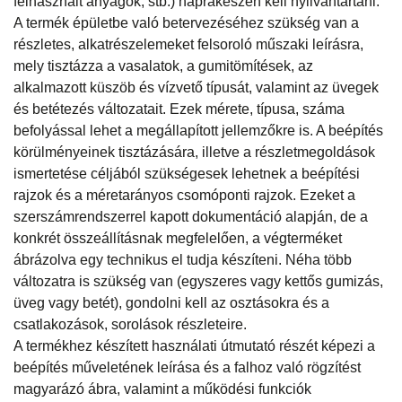
felhasznált anyagok, stb.) naprakészen kell nyilvántartani.
A termék épületbe való betervezéséhez szükség van a
részletes, alkatrészelemeket felsoroló műszaki leírásra,
mely tisztázza a vasalatok, a gumitömítések, az
alkalmazott küszöb és vízvető típusát, valamint az üvegek
és betétezés változatait. Ezek mérete, típusa, száma
befolyással lehet a megállapított jellemzőkre is. A beépítés
körülményeinek tisztázására, illetve a részletmegoldások
ismertetése céljából szükségesek lehetnek a beépítési
rajzok és a méretarányos csomóponti rajzok. Ezeket a
szerszámrendszerrel kapott dokumentáció alapján, de a
konkrét összeállításnak megfelelően, a végterméket
ábrázolva egy technikus el tudja készíteni. Néha több
változatra is szükség van (egyszeres vagy kettős gumizás,
üveg vagy betét), gondolni kell az osztásokra és a
csatlakozások, sorolások részleteire.
A termékhez készített használati útmutató részét képezi a
beépítés műveletének leírása és a falhoz való rögzítést
magyarázó ábra, valamint a működési funkciók