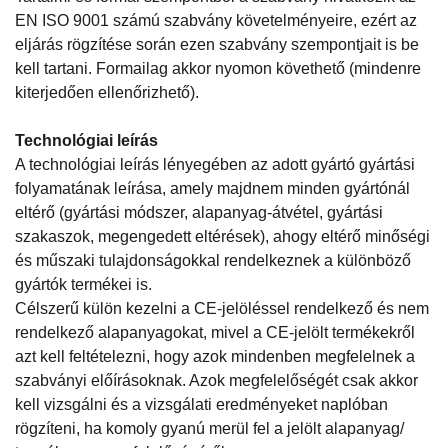
EN ISO 9001 számú szabvány követelményeire, ezért az
eljárás rögzítése során ezen szabvány szempontjait is be
kell tartani. Formailag akkor nyomon követhető (mindenre
kiterjedően ellenőrizhető).
Technológiai leírás
A technológiai leírás lényegében az adott gyártó gyártási
folyamatának leírása, amely majdnem minden gyártónál
eltérő (gyártási módszer, alapanyag-átvétel, gyártási
szakaszok, megengedett eltérések), ahogy eltérő minőségi
és műszaki tulajdonságokkal rendelkeznek a különböző
gyártók termékei is.
Célszerű külön kezelni a CE-jelöléssel rendelkező és nem
rendelkező alapanyagokat, mivel a CE-jelölt termékekről
azt kell feltételezni, hogy azok mindenben megfelelnek a
szabványi előírásoknak. Azok megfelelőségét csak akkor
kell vizsgálni és a vizsgálati eredményeket naplóban
rögzíteni, ha komoly gyanú merül fel a jelölt alapanyag/