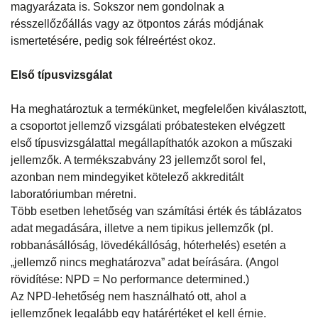
magyarázata is. Sokszor nem gondolnak a
résszellőzőállás vagy az ötpontos zárás módjának
ismertetésére, pedig sok félreértést okoz.
Első típusvizsgálat
Ha meghatároztuk a termékünket, megfelelően kiválasztott,
a csoportot jellemző vizsgálati próbatesteken elvégzett
első típusvizsgálattal megállapíthatók azokon a műszaki
jellemzők. A termékszabvány 23 jellemzőt sorol fel,
azonban nem mindegyiket kötelező akkreditált
laboratóriumban méretni.
Több esetben lehetőség van számítási érték és táblázatos
adat megadására, illetve a nem tipikus jellemzők (pl.
robbanásállóság, lövedékállóság, hóterhelés) esetén a
„jellemző nincs meghatározva” adat beírására. (Angol
rövidítése: NPD = No performance determined.)
Az NPD-lehetőség nem használható ott, ahol a
jellemzőnek legalább egy határértéket el kell érnie.