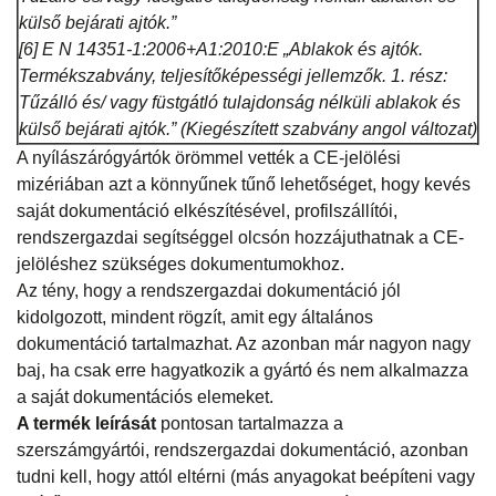
külső bejárati ajtók.”
[6] E N 14351-1:2006+A1:2010:E „Ablakok és ajtók.
Termékszabvány, teljesítőképességi jellemzők. 1. rész:
Tűzálló és/ vagy füstgátló tulajdonság nélküli ablakok és
külső bejárati ajtók.” (Kiegészített szabvány angol változat)
A nyílászárógyártók örömmel vették a CE-jelölési
mizériában azt a könnyűnek tűnő lehetőséget, hogy kevés
saját dokumentáció elkészítésével, profilszállítói,
rendszergazdai segítséggel olcsón hozzájuthatnak a CE-
jelöléshez szükséges dokumentumokhoz.
Az tény, hogy a rendszergazdai dokumentáció jól
kidolgozott, mindent rögzít, amit egy általános
dokumentáció tartalmazhat. Az azonban már nagyon nagy
baj, ha csak erre hagyatkozik a gyártó és nem alkalmazza
a saját dokumentációs elemeket.
A termék leírását
pontosan tartalmazza a
szerszámgyártói, rendszergazdai dokumentáció, azonban
tudni kell, hogy attól eltérni (más anyagokat beépíteni vagy