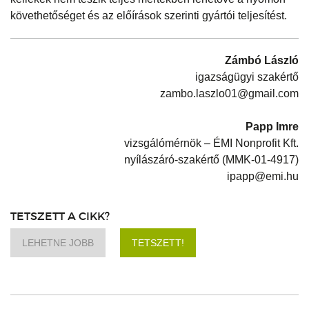
követhetőséget és az előírások szerinti gyártói teljesítést.
Zámbó László
igazságügyi szakértő
zambo.laszlo01@gmail.com
Papp Imre
vizsgálómérnök – ÉMI Nonprofit Kft.
nyílászáró-szakértő (MMK-01-4917)
ipapp@emi.hu
TETSZETT A CIKK?
LEHETNE JOBB
TETSZETT!