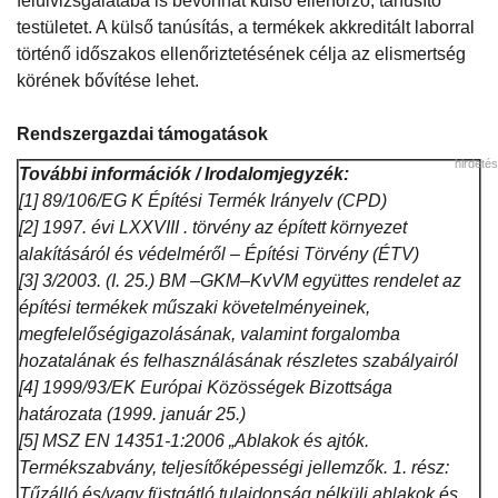
felülvizsgálatába is bevonhat külső ellenőrző, tanúsító
testületet. A külső tanúsítás, a termékek akkreditált laborral
történő időszakos ellenőriztetésének célja az elismertség
körének bővítése lehet.
Rendszergazdai támogatások
hirdetés
További információk / Irodalomjegyzék:
[1] 89/106/EG K Építési Termék Irányelv (CPD)
[2] 1997. évi LXXVIII . törvény az épített környezet
alakításáról és védelméről – Építési Törvény (ÉTV)
[3] 3/2003. (I. 25.) BM –GKM–KvVM együttes rendelet az
építési termékek műszaki követelményeinek,
megfelelőségigazolásának, valamint forgalomba
hozatalának és felhasználásának részletes szabályairól
[4] 1999/93/EK Európai Közösségek Bizottsága
határozata (1999. január 25.)
[5] MSZ EN 14351-1:2006 „Ablakok és ajtók.
Termékszabvány, teljesítőképességi jellemzők. 1. rész:
Tűzálló és/vagy füstgátló tulajdonság nélküli ablakok és