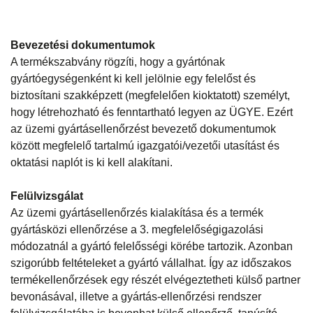
Bevezetési dokumentumok
A termékszabvány rögzíti, hogy a gyártónak
gyártóegységenként ki kell jelölnie egy felelőst és
biztosítani szakképzett (megfelelően kioktatott) személyt,
hogy létrehozható és fenntartható legyen az ÜGYE. Ezért
az üzemi gyártásellenőrzést bevezető dokumentumok
között megfelelő tartalmú igazgatói/vezetői utasítást és
oktatási naplót is ki kell alakítani.
Felülvizsgálat
Az üzemi gyártásellenőrzés kialakítása és a termék
gyártásközi ellenőrzése a 3. megfelelőségigazolási
módozatnál a gyártó felelősségi körébe tartozik. Azonban
szigorúbb feltételeket a gyártó vállalhat. Így az időszakos
termékellenőrzések egy részét elvégeztetheti külső partner
bevonásával, illetve a gyártás-ellenőrzési rendszer