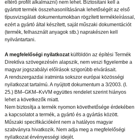
eltérő profilt alkalmazni) nem lehet. Biztosítani kell a
gyártott termék összehasonlításának lehetőségét az első
típusvizsgálati dokumentumokban rögzített termékleírással,
ezért a gyártó által készített, saját műszaki dokumentációt
(termék, felhasznált anyagok stb.) naprakészen kell
nyilvántartani.
A megfelelőségi nyilatkozat
külföldön az építési Termék
Direktíva szövegezésén alapszik, nem veszi figyelembe a
magyar jogszabályi előírások szigorúbb elvárásait.
A rendszergazdai iratminta sokszor európai közösségi
nyilatkozat tartalmú. A nyújtott dokumentum a 3/2003. (I.
25.) BM–GKM–KvVM együttes rendelet szerint hiányos
lehet a következők miatt.
Nem biztosítja a termék nyomon követhetősége érdekében
a kapcsolatot a termék, a gyártó és a gyártás között.
Műszaki specifikációként nem a hatályos magyar
szabványra hivatkozik. Nem adja meg a megfelelőségi
nyilatkozat érvényességi idejét.