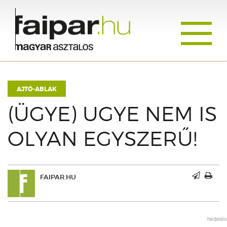
Toggle
navigati
AJTÓ-ABLAK
(ÜGYE) UGYE NEM IS
OLYAN EGYSZERŰ!
FAIPAR.HU
hirdetés