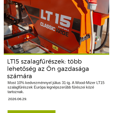
LT15 szalagfűrészek: több
lehetőség az Ön gazdasága
számára
Most 10% kedvezménnyel július 31-ig. A Wood-Mizer LT15
szalagfűrészek Európa legnépszerűbb fűrészei közé
tartoznak.
2026.06.29.