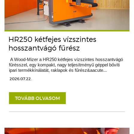
HR250 kétfejes vízszintes
hosszantvágó fűrész
A Wood-Mizer a HR250 kétfejes vízszintes hosszantvágó
fűrésszel, egy kompakt, nagy teljesítményű géppel bővíti
ipari termékkínálatát, raklapok és fűrész&aacute...
2026.07.22.
TOVÁBB OLVASOM