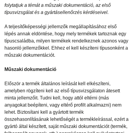
folytatjuk a témát a műszaki dokumentáció, az első
típusvizsgálat és a gyártásellenőrzés kérdéseivel.
A teljesítőképességi jellemzők megállapításához első
lépés annak eldöntése, hogy mely termékek tartoznak egy
típuscsaládba, milyen termékek rendelkeznek azonos vagy
hasonló jellemzőkkel. Ehhez el kell készíteni típusonként a
műszaki dokumentációt.
Műszaki dokumentáció
Először a termék általános leírását kell elkészíteni,
amelyben rögzíteni kell az első típusvizsgálaton átesett
minta jellemzőit. Tudni kell, hogy attól eltérni (más
anyagokat beépíteni, vagy eltérő profilt alkalmazni) nem
lehet. Biztosítani kell a gyártott termék
összehasonlításának lehetőségét a termékleírással, ezért a
gyártó által készített, saját műszaki dokumentációt (termék,