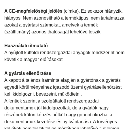
A CE-megfelelőségi jelölés
(címke). Ez sokszor hiányzik,
hiányos. Nem azonosítható a terméktípus, nem tartalmazza
azokat a gyártási számokat, amelyek a termék
(szállítmány) azonosíthatóságát lehetővé teszik.
Használati útmutató
A nyújtott külföldi rendszergazdai anyagok rendszerint nem
követik a magyar előírásokat.
A gyártás ellenőrzése
A kapott általános iratminta alapján a gyártónak a gyártás
egyedi körülményeihez igazodó üzemi gyártásellenőrzést
kell kidolgozni, bevezetni, működtetni.
A fentiek szerint a szolgáltatott rendszergazdai
dokumentumok jól kidolgozottak, de a gyártók nagy
részének külön képzés nélkül nagy gondot okozhat a
dokumentumok kezelése és nyilvántartása. A törvényes
kellékek nem teszik teljes mértékben lehetővé a nyomon