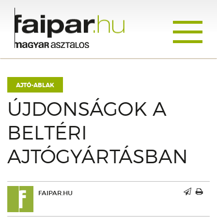
Toggle
navigati
AJTÓ-ABLAK
ÚJDONSÁGOK A
BELTÉRI
AJTÓGYÁRTÁSBAN
FAIPAR.HU