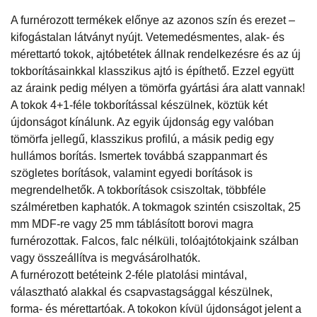
A furnérozott termékek előnye az azonos szín és erezet –
kifogástalan látványt nyújt. Vetemedésmentes, alak- és
mérettartó tokok, ajtóbetétek állnak rendelkezésre és az új
tokborításainkkal klasszikus ajtó is építhető. Ezzel együtt
az áraink pedig mélyen a tömörfa gyártási ára alatt vannak!
A tokok 4+1-féle tokborítással készülnek, köztük két
újdonságot kínálunk. Az egyik újdonság egy valóban
tömörfa jellegű, klasszikus profilú, a másik pedig egy
hullámos borítás. Ismertek továbbá szappanmart és
szögletes borítások, valamint egyedi borítások is
megrendelhetők. A tokborítások csiszoltak, többféle
szálméretben kaphatók. A tokmagok szintén csiszoltak, 25
mm MDF-re vagy 25 mm táblásított borovi magra
furnérozottak. Falcos, falc nélküli, tolóajtótokjaink szálban
vagy összeállítva is megvásárolhatók.
A furnérozott betéteink 2-féle platolási mintával,
választható alakkal és csapvastagsággal készülnek,
forma- és mérettartóak. A tokokon kívül újdonságot jelent a