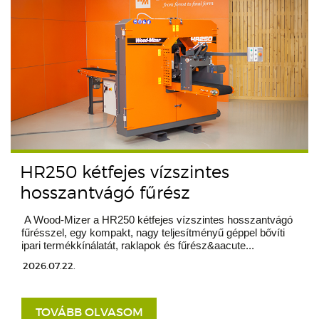
HR250 kétfejes vízszintes
hosszantvágó fűrész
A Wood-Mizer a HR250 kétfejes vízszintes hosszantvágó
fűrésszel, egy kompakt, nagy teljesítményű géppel bővíti
ipari termékkínálatát, raklapok és fűrész&aacute...
2026.07.22.
TOVÁBB OLVASOM