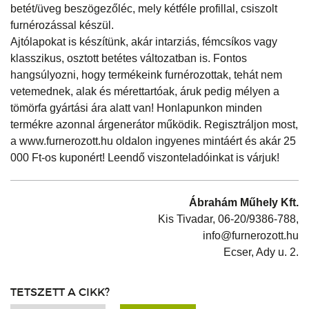
betét/üveg beszögezőléc, mely kétféle profillal, csiszolt
furnérozással készül.
Ajtólapokat is készítünk, akár intarziás, fémcsíkos vagy
klasszikus, osztott betétes változatban is. Fontos
hangsúlyozni, hogy termékeink furnérozottak, tehát nem
vetemednek, alak és mérettartóak, áruk pedig mélyen a
tömörfa gyártási ára alatt van! Honlapunkon minden
termékre azonnal árgenerátor működik. Regisztráljon most,
a www.furnerozott.hu oldalon ingyenes mintáért és akár 25
000 Ft-os kuponért! Leendő viszonteladóinkat is várjuk!
Ábrahám Műhely Kft.
Kis Tivadar, 06-20/9386-788,
info@furnerozott.hu
Ecser, Ady u. 2.
TETSZETT A CIKK?