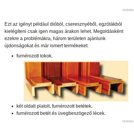
hirdetés
Ezt az igényt például dióból, cseresznyéből, egzótákból
kielégíteni csak igen magas árakon lehet. Megoldásként
ezekre a problémákra, három területen ajánlunk
újdonságokat és már ismert termékeket:
furnérozott tokok,
két oldalt platolt, furnérozott betétek,
furnérozott betét és üvegbeszögező lécek.
hirdetés