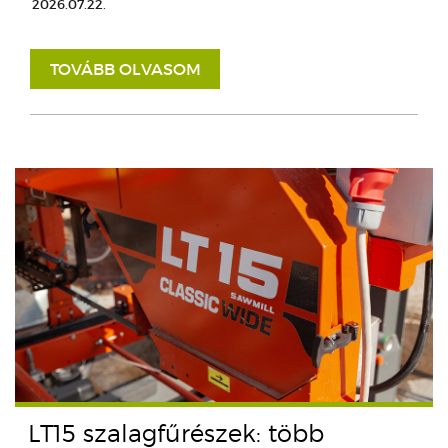
2026.07.22.
TOVÁBB OLVASOM
LT15 szalagfűrészek: több