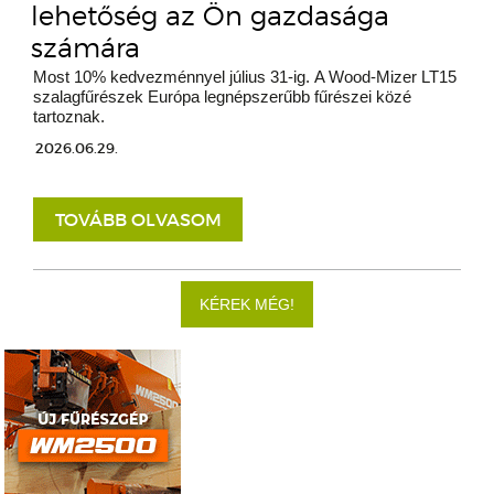
lehetőség az Ön gazdasága
számára
Most 10% kedvezménnyel július 31-ig. A Wood-Mizer LT15
szalagfűrészek Európa legnépszerűbb fűrészei közé
tartoznak.
2026.06.29.
TOVÁBB OLVASOM
KÉREK MÉG!