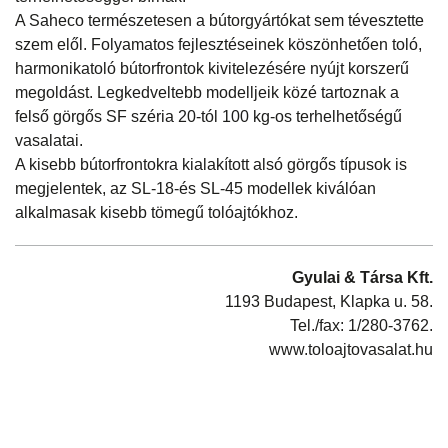
A Saheco természetesen a bútorgyártókat sem tévesztette
szem elől. Folyamatos fejlesztéseinek köszönhetően toló,
harmonikatoló bútorfrontok kivitelezésére nyújt korszerű
megoldást. Legkedveltebb modelljeik közé tartoznak a
felső görgős SF széria 20-tól 100 kg-os terhelhetőségű
vasalatai.
A kisebb bútorfrontokra kialakított alsó görgős típusok is
megjelentek, az SL-18-és SL-45 modellek kiválóan
alkalmasak kisebb tömegű tolóajtókhoz.
Gyulai & Társa Kft.
1193 Budapest, Klapka u. 58.
Tel./fax: 1/280-3762.
www.toloajtovasalat.hu