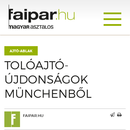
Toggle
navigati
AJTÓ-ABLAK
TOLÓAJTÓ-
ÚJDONSÁGOK
MÜNCHENBŐL
FAIPAR.HU