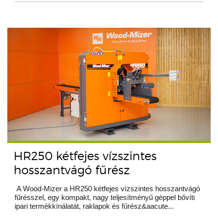
HR250 kétfejes vízszintes
hosszantvágó fűrész
A Wood-Mizer a HR250 kétfejes vízszintes hosszantvágó
fűrésszel, egy kompakt, nagy teljesítményű géppel bővíti
ipari termékkínálatát, raklapok és fűrész&aacute...