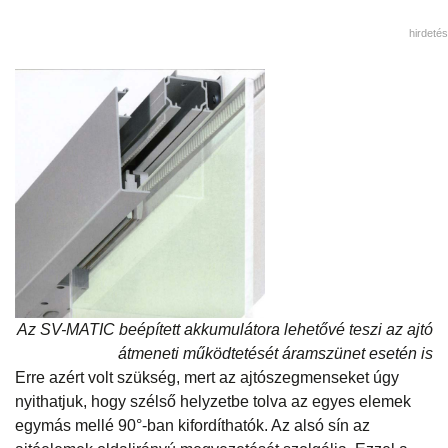
hirdetés
Az SV-MATIC beépített akkumulátora lehetővé teszi az ajtó
átmeneti működtetését áramszünet esetén is
Erre azért volt szükség, mert az ajtószegmenseket úgy
nyithatjuk, hogy szélső helyzetbe tolva az egyes elemek
egymás mellé 90°-ban kifordíthatók. Az alsó sín az