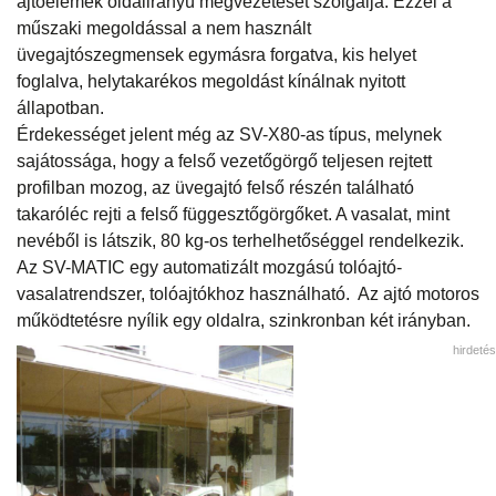
ajtóelemek oldalirányú megvezetését szolgálja. Ezzel a
műszaki megoldással a nem használt
üvegajtószegmensek egymásra forgatva, kis helyet
foglalva, helytakarékos megoldást kínálnak nyitott
állapotban.
Érdekességet jelent még az SV-X80-as típus, melynek
sajátossága, hogy a felső vezetőgörgő teljesen rejtett
profilban mozog, az üvegajtó felső részén található
takaróléc rejti a felső függesztőgörgőket. A vasalat, mint
nevéből is látszik, 80 kg-os terhelhetőséggel rendelkezik.
Az SV-MATIC egy automatizált mozgású tolóajtó-
vasalatrendszer, tolóajtókhoz használható. Az ajtó motoros
működtetésre nyílik egy oldalra, szinkronban két irányban.
hirdetés