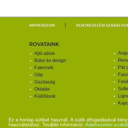
IMPRESSZUM
ADATKEZELÉSI SZABÁLYZ
ROVATAINK
Alap
Ajtó-ablak
Ren
Bútor és design
Pár 
Fatermék
Fasz
Gép
Felü
Gazdaság
Soft
Oktatás
Lign
Kiállítások
Kapc
Ez a honlap sütiket használ. A sütik elfogadásával kén
© COPYRIGHT 2026. X-MEDITOR KFT. MINDEN JOG FENNTARTVA.
használatához. További információ:
Adatkezelési szabá