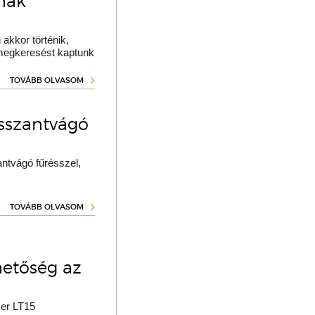
ának
akkor történik,
 megkeresést kaptunk
TOVÁBB OLVASOM
osszantvágó
ntvágó fűrésszel,
TOVÁBB OLVASOM
hetőség az
er LT15