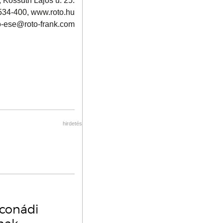
 Kossuth Lajos u. 25.
/534-400, www.roto.hu
o-ese@roto-frank.com
hirdetés
oconádi