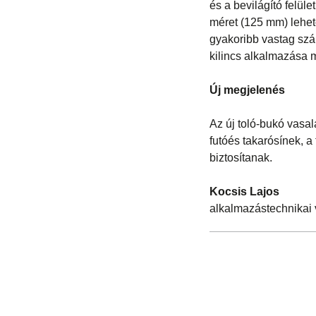
és a bevilágító felüle
méret (125 mm) lehe
gyakoribb vastag szá
kilincs alkalmazása me
Új megjelenés
Az új toló-bukó vasa
futóés takarósínek, 
biztosítanak.
Kocsis Lajos
alkalmazástechnikai 