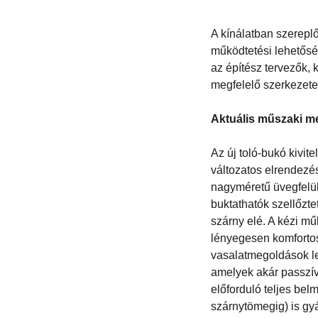
A kínálatban szereplő 
működtetési lehetősé
az építész tervezők,
megfelelő szerkezet
Aktuális műszaki 
Az új toló-bukó kivit
változatos elrendezé
nagyméretű üvegfelüle
buktathatók szellőzte
szárny elé. A kézi mű
lényegesen komfortos
vasalatmegoldások leh
amelyek akár passzív
előforduló teljes be
szárnytömegig) is gy