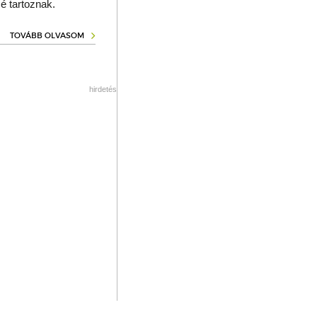
é tartoznak.
TOVÁBB OLVASOM
hirdetés