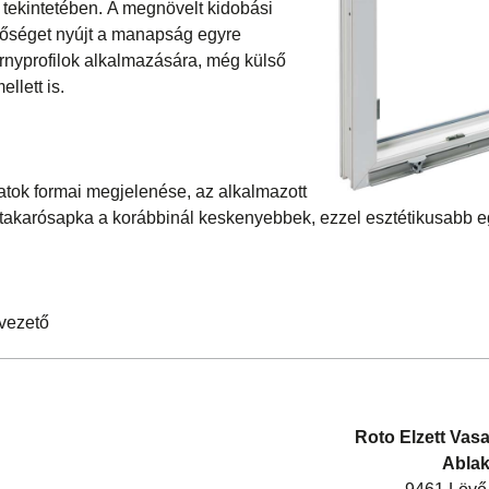
t tekintetében.
A megnövelt kidobási
tőséget nyújt a manapság egyre
rnyprofilok alkalmazására, még külső
llett is.
latok formai megjelenése, az alkalmazott
a takarósapka a korábbinál keskenyebbek, ezzel esztétikusabb 
vezető
Roto Elzett Vasa
Ablak