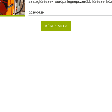
szalagfűrészek Európa legnépszerűbb fűrészei köz
2026.06.29.
KÉREK MÉG!