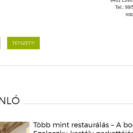
9461 Lövő,
Tel.: 99
rot
TETSZETT!
ÁNLÓ
Több mint restaurálás – A b