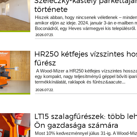
Szeleczky-kastély parkettáj
története
Hiszek abban, hogy nincsenek véletlenek – minden 
amikor eljön az ideje. 2024. január 3-án e-mailben
Boconádról, egy Heves vármegyei kis településről.
2026.07.23.
HR250 kétfejes vízszintes h
fűrész
A Wood-Mizer a HR250 kétfejes vízszintes hossza
egy kompakt, nagy teljesítményű géppel bővíti ipari
termékkínálatát, raklapok és fűrész&aacute...
2026.07.22.
LT15 szalagfűrészek: több le
Ön gazdasága számára
Most 10% kedvezménnyel július 31-ig. A Wood-Miz