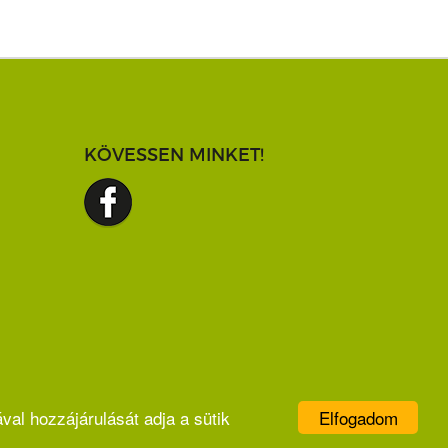
KÖVESSEN MINKET!
Elfogadom
val hozzájárulását adja a sütik