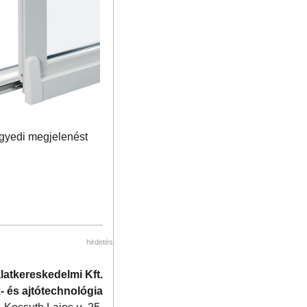
egyedi megjelenést
hirdetés
latkereskedelmi Kft.
- és ajtótechnológia