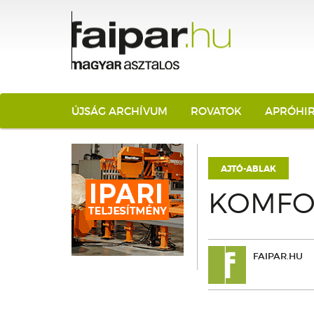
ÚJSÁG ARCHÍVUM
ROVATOK
APRÓHI
AJTÓ-ABLAK
KOMFOR
FAIPAR.HU