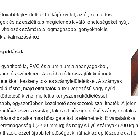
továbbfejlesztett technikájú kivitel, az új, komfortos
gek és az esztétikus megjelenés kiváló lehetőségeket nyújt
 kivitelezők számára a legmagasabb igényeknek is
ek alkalmazásához.
megoldások
el gyártható fa, PVC és alumínium alapanyagokból,
sben és színekben. A toló-bukó teraszajtók kitűnnek
teikkel, keskeny tok- és szárnyfelületeikkel. A szárnyak
tő állásba, majd eltolhatók a fix üvegezésű vagy nyíló
ködtetésű kivitel mellett a kényszerműködtetéssel
abb, egyszerűbben kezelhető szerkezetek szállíthatók. A jelenl
etővé teszik a vastag, fokozott hőszigetelésű szárnyprofilokkal 
házakhoz alkalmas hőszigetelést is elérhetnek. E vasalatokkal 
lméretmagasságú (2700 mm-ig) és nagy súlyú szárnyak (200 kg
árthatók, ezzel újabb lehetőséget kínálnak az építészetnek a h