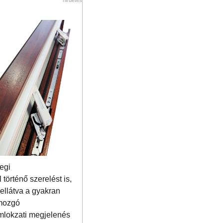
egi
történő szerelést is,
ellátva a gyakran
 mozgó
omlokzati megjelenés