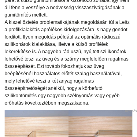
párát a külső gumitömítéstől a kiszellőző zónába, így nem
áll fenn a veszélye a nedvesség visszaszivárgásának a
gumitömítés mellett.
A kiszellőztetés problematikájának megoldásán túl a Leitz
a profilkialakítás aprólékos kidolgozására is nagy gondot
fordított. Ilyen megoldás például az optimális rádiuszú
szilikonárok kialakítása, illetve a külső profilélek
lekerekítése is. A nagyobb rádiuszú, nyújtott szilikonárok
lehetővé teszi az üveg és a szárny megfelelően rugalmas
összeépítését. Ezt tovább fokozhatjuk az üveg
beépítésénél használatos előtét szalag használatával,
mely lehetővé teszi a két anyag rugalmas
összeépíthetőségét anélkül, hogy a körbefutó
szilikontömítés egy nagyobb szélnyomás vagy egyéb
erőhatás következtében megszakadna.
hirdetés