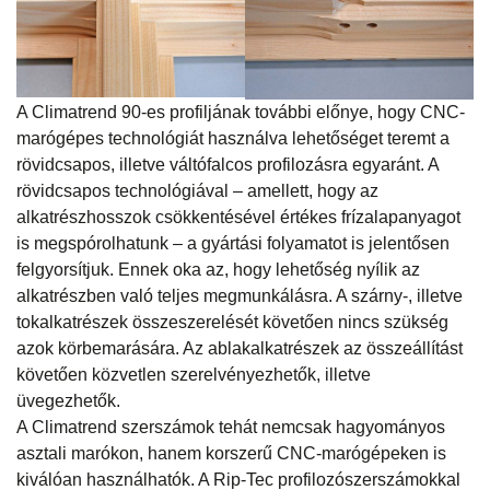
A Climatrend 90-es profiljának további előnye, hogy CNC-
marógépes technológiát használva lehetőséget teremt a
rövidcsapos, illetve váltófalcos profilozásra egyaránt. A
rövidcsapos technológiával – amellett, hogy az
alkatrészhosszok csökkentésével értékes frízalapanyagot
is megspórolhatunk – a gyártási folyamatot is jelentősen
felgyorsítjuk. Ennek oka az, hogy lehetőség nyílik az
alkatrészben való teljes megmunkálásra. A szárny-, illetve
tokalkatrészek összeszerelését követően nincs szükség
azok körbemarására. Az ablakalkatrészek az összeállítást
követően közvetlen szerelvényezhetők, illetve
üvegezhetők.
A Climatrend szerszámok tehát nemcsak hagyományos
asztali marókon, hanem korszerű CNC-marógépeken is
kiválóan használhatók. A Rip-Tec profilozószerszámokkal