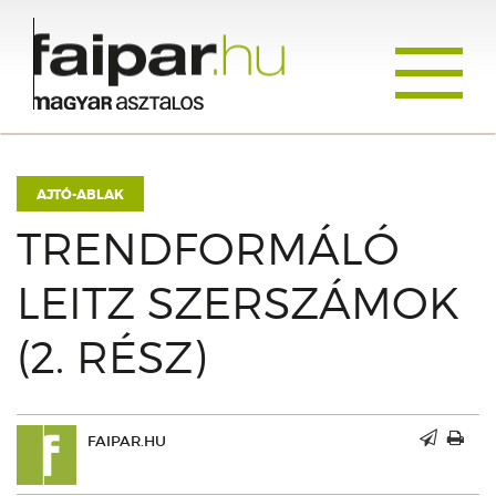
Toggle
navigati
AJTÓ-ABLAK
TRENDFORMÁLÓ
LEITZ SZERSZÁMOK
(2. RÉSZ)
FAIPAR.HU