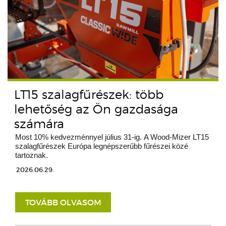
LT15 szalagfűrészek: több
lehetőség az Ön gazdasága
számára
Most 10% kedvezménnyel július 31-ig. A Wood-Mizer LT15
szalagfűrészek Európa legnépszerűbb fűrészei közé
tartoznak.
2026.06.29.
TOVÁBB OLVASOM