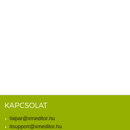
KAPCSOLAT
faipar@xmeditor.hu
itsupport@xmeditor.hu