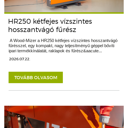
HR250 kétfejes vízszintes
hosszantvágó fűrész
A Wood-Mizer a HR250 kétfejes vízszintes hosszantvágó
fűrésszel, egy kompakt, nagy teljesítményű géppel bővíti
ipari termékkínálatát, raklapok és fűrész&aacute...
2026.07.22.
TOVÁBB OLVASOM