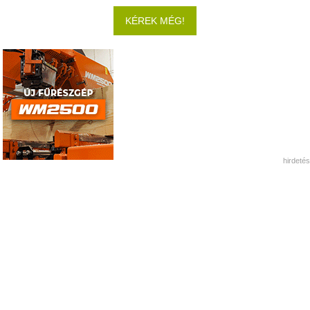
KÉREK MÉG!
hirdetés