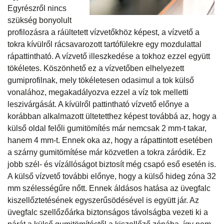
Egyrészről nincs
szükség bonyolult
profilozásra a ráültetett vízvetőkhöz képest, a vízvető a
tokra kívülről rácsavarozott tartófülekre egy mozdulattal
rápattintható. A vízvető illeszkedése a tokhoz ezzel együtt
tökéletes. Köszönhető ez a vízvetőben elhelyezett
gumiprofilnak, mely tökéletesen odasimul a tok külső
vonalához, megakadályozva ezzel a víz tok melletti
leszivárgását. A kívülről pattintható vízvető előnye a
korábban alkalmazott ültetetthez képest továbbá az, hogy a
külső oldal felőli gumitömítés már nemcsak 2 mm-t takar,
hanem 4 mm-t. Ennek oka az, hogy a rápattintott esetében
a szárny gumitömítése már közvetlen a tokra záródik. Ez
jobb szél- és vízállóságot biztosít még csapó eső esetén is.
A külső vízvető további előnye, hogy a külső hideg zóna 32
mm szélességűre nőtt. Ennek áldásos hatása az üvegfalc
kiszellőztetésének egyszerűsödésével is együtt jár. Az
üvegfalc szellőzőárka biztonságos távolságba vezeti ki a