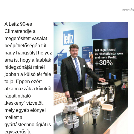
hirdetés
A Leitz 90-es
Climatrendje a
megerősített vasalat
beépíthetőségén túl
nagy hangsúlyt helyez
arra is, hogy a faablak
hidegzónáját minél
jobban a külső tér felé
tolja. Éppen ezért
alkalmazzák a kívülről
rápattintható
„keskeny” vízvetőt,
mely egyéb előnyei
mellett a
gyártástechnológiát is
egyszerűsíti.