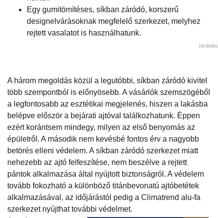
Egy gumitömítéses, síkban záródó, korszerű
designelvárásoknak megfelelő szerkezet, melyhez
rejtett vasalatot is használhatunk.
hirdetés
A három megoldás közül a legutóbbi, síkban záródó kivitel
több szempontból is előnyösebb. A vásárlók szemszögéből
a legfontosabb az esztétikai megjelenés, hiszen a lakásba
belépve először a bejárati ajtóval találkozhatunk. Éppen
ezért korántsem mindegy, milyen az első benyomás az
épületről. A második nem kevésbé fontos érv a nagyobb
betörés elleni védelem. A síkban záródó szerkezet miatt
nehezebb az ajtó felfeszítése, nem beszélve a rejtett
pántok alkalmazása által nyújtott biztonságról. A védelem
tovább fokozható a különböző titánbevonatú ajtóbetétek
alkalmazásával, az időjárástól pedig a Climatrend alu-fa
szerkezet nyújthat további védelmet.