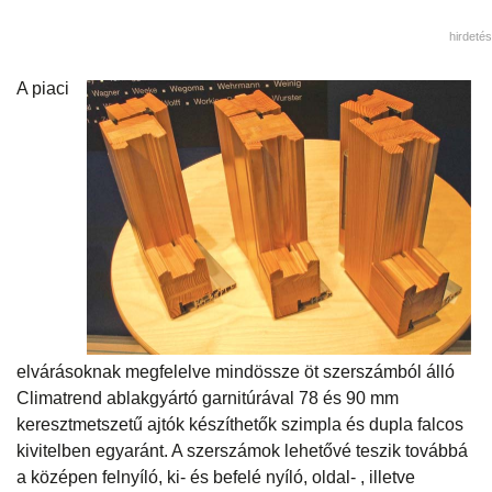
hirdetés
A piaci
elvárásoknak megfelelve mindössze öt szerszámból álló
Climatrend ablakgyártó garnitúrával 78 és 90 mm
keresztmetszetű ajtók készíthetők szimpla és dupla falcos
kivitelben egyaránt. A szerszámok lehetővé teszik továbbá
a középen felnyíló, ki- és befelé nyíló, oldal- , illetve