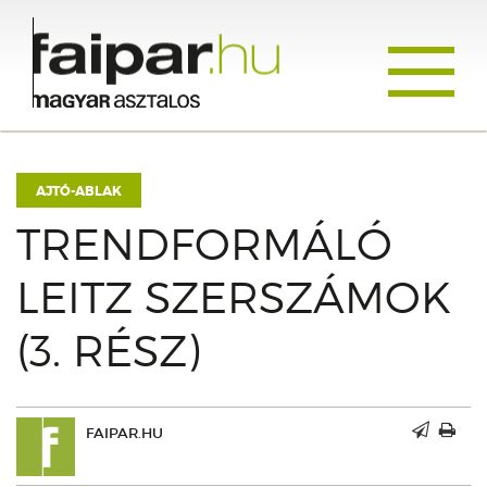
Toggle
navigati
AJTÓ-ABLAK
TRENDFORMÁLÓ
LEITZ SZERSZÁMOK
(3. RÉSZ)
FAIPAR.HU