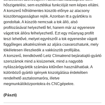
hőszigetelési, sem esztétikai funkcióját nem képes ellátni.
A korszerű hőhídmentes küszöb előnye az alacsony
küszöbmagasságban rejlik. Azonban itt a gyártókra is
gondoltak. A küszöb nemcsak a tok álló, alsó
profilozásával helyezhető fel, hanem már az egyenesre
vágott tok állóra felhelyezhető. Ezt egy műanyag profilt
teszi lehetővé, melyet egyrészről a tok egyenesbe vágott
függőleges alkatrészének az aljára csavarozhatunk, mely
tökéletesen illeszkedik a vakküszöb profiljába.
A korszerű, trendkövető Leitz Climatrend bejáratiajtó-gyártó
szerszámok mind a kisüzemek, mind a nagyobb
nyílászárógyártók számára kitűnően használhatóak. A
különböző gyártói igények kiszolgálása érdekében
rendelhető asztalosmaróra, illetve
megmunkálóközpontokra és CNCgépekre.
(Pászti)