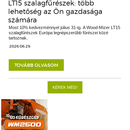
LT15 szalagfűrészek: több
lehetőség az Ön gazdasága
számára
Most 10% kedvezménnyel július 31-ig. A Wood-Mizer LT15
szalagfűrészek Európa legnépszerűbb fűrészei közé
tartoznak.
2026.06.29.
TOVÁBB OLVASOM
KÉREK MÉG!