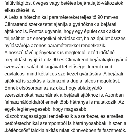
felülvilágítós, üveges vagy betétes bejáratiajtó-változatok
elkészítését is.
A Leitz a hőtechnikai paramétereket teljesítő 90 mm-es
Climatrend szerkezetet ajánlja a gyártóknak a bejárati
ajtókhoz is. Fontos ugyanis, hogy egy épület csak akkor
teljesítheti az energetikai elvárásokat, ha az épület összes
nyílászárója azonos paraméterekkel rendelkezik.
A hosszú távú igényeknek is megfelelő, ezért időtálló
megoldást nyújtó Leitz 90-es Climatrend bejáratiajtó-gyártó
szerszámcsalád öt tagjával lehetőséget teremt mind
egyfalcos, mind kétfalcos szerkezet gyártására. A bejárati
ajtóknál is szokás alkalmazni a dupla falcos megoldást.
Ennek elsősorban az az oka, hogy ablakgyártó
szerszámokat használnak a bejárati ajtókhoz is. Azonban
felhasználóoldalról ennek több hátránya is mutatkozik. Az
egyik leglényegesebb, hogy magasabb
küszöbmagassággal rendelkezik a szerkezet, és emellett
betöréstechnikai szempontból is hátrányosabbak, hiszen a
„kétlépcsős” falckialakítás miatt könnyebben felfeszíthetők,