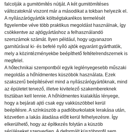
falcolják a gumitömítés nútját. A két gumitömítéses
változatoknál viszont már a másodikat a tokban helyezik el.
A nyílászárógyártók költségtakarékos termelését
figyelembe véve több praktikus megoldást használnak, így
csökkentve az ajtógyártáshoz a felhasználandó
szerszámok számát. Ilyen például, hogy ugyanazon
garnitúrával ki- és befelé nyíló ajtók egyaránt gyárthatók,
mely a közintézményekbe beépíthető feltételrendszernek is
megfelel.
A hőtechnikai szempontból egyik leglényegesebb műszaki
megoldás a hőhídmentes küszöbök használata. Ezek
szakszerű beépítésével mind a nyílászárógyártóknak, mind
az épületet tervező, illetve kivitelező szakembereknek
tisztában kell lennie. A hőhídmentes kialakítás lényege,
hogy a bejárati ajtó csak egy vakküszöbbel kerül
beépítésre. A színküszöb a padlóburkolatok lerakása után,
közvetlen a lakás átadása előtt kerül felhelyezésre. Így
elkerülhető, hogy az építkezés folytán a küszöb
sérüléseket szenvedjen. A deformált küszöbprofil sem