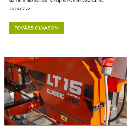
ipari termékkínálatát, raklapok és fűrész&aacute...
2026.07.22.
TOVÁBB OLVASOM