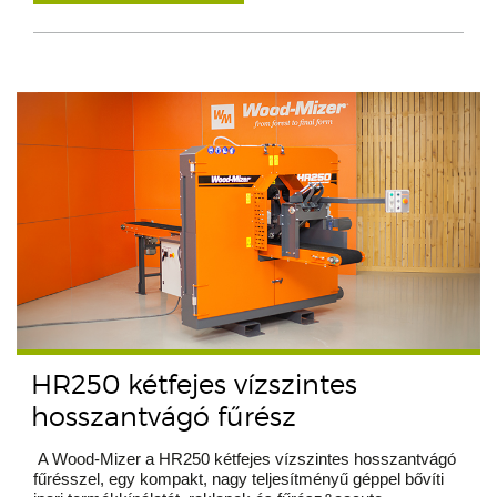
HR250 kétfejes vízszintes
hosszantvágó fűrész
A Wood-Mizer a HR250 kétfejes vízszintes hosszantvágó
fűrésszel, egy kompakt, nagy teljesítményű géppel bővíti