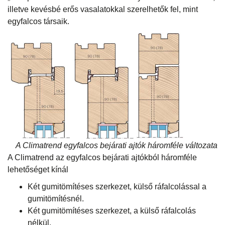
illetve kevésbé erős vasalatokkal szerelhetők fel, mint
egyfalcos társaik.
A Climatrend egyfalcos bejárati ajtók háromféle változata
A Climatrend az egyfalcos bejárati ajtókból háromféle
lehetőséget kínál
Két gumitömítéses szerkezet, külső ráfalcolással a
gumitömítésnél.
Két gumitömítéses szerkezet, a külső ráfalcolás
nélkül.