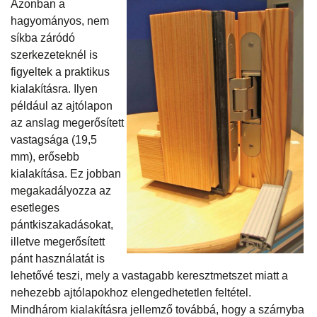
Azonban a
hagyományos, nem
síkba záródó
szerkezeteknél is
figyeltek a praktikus
kialakításra. Ilyen
például az ajtólapon
az anslag megerősített
vastagsága (19,5
mm), erősebb
kialakítása. Ez jobban
megakadályozza az
esetleges
pántkiszakadásokat,
illetve megerősített
pánt használatát is
lehetővé teszi, mely a vastagabb keresztmetszet miatt a
nehezebb ajtólapokhoz elengedhetetlen feltétel.
Mindhárom kialakításra jellemző továbbá, hogy a szárnyba