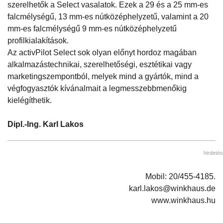
szerelhetők a Select vasalatok. Ezek a 29 és a 25 mm-es
falcmélységű, 13 mm-es nútközéphelyzetű, valamint a 20
mm-es falcmélységű 9 mm-es nútközéphelyzetű
profilkialakítások.
Az activPilot Select sok olyan előnyt hordoz magában
alkalmazástechnikai, szerelhetőségi, esztétikai vagy
marketingszempontból, melyek mind a gyártók, mind a
végfogyasztók kívánalmait a legmesszebbmenőkig
kielégíthetik.
Dipl.-Ing. Karl Lakos
hirdetés
Mobil: 20/455-4185.
karl.lakos@winkhaus.de
www.winkhaus.hu