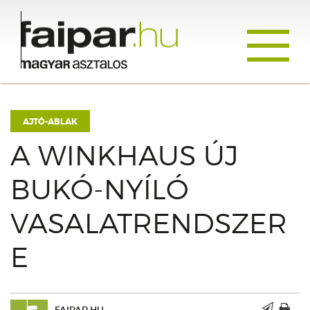
Toggle
navigati
AJTÓ-ABLAK
A WINKHAUS ÚJ
BUKÓ-NYÍLÓ
VASALATRENDSZER
E
FAIPAR.HU