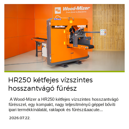
HR250 kétfejes vízszintes
hosszantvágó fűrész
A Wood-Mizer a HR250 kétfejes vízszintes hosszantvágó
fűrésszel, egy kompakt, nagy teljesítményű géppel bővíti
ipari termékkínálatát, raklapok és fűrész&aacute...
2026.07.22.