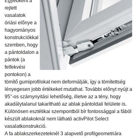
Egyébként
a
rejtett
vasalatok
óriási előnye a
hagyományos
konstrukciókkal
szemben, hogy
a pántoldalon a
pántok (a
felfekvési
pontokon) a
tömítő gumiprofilokat nem deformálják, így a tömítettség
lényegesen jobb értékeket mutathat. További előnyt nyújt a
95°-os szárnynyitási lehetőség, illetve az a tény, hogy
akadálytalanul takarítható az ablak pántoldali felülete is.
Különösen esztétikai szempontból bír fontossággal a fából
készült ablakoknál nem látható activPilot Select
vasalatkonstrukció.
A fa ablakszerkezeteknél 3 alapvető profilgeometriára