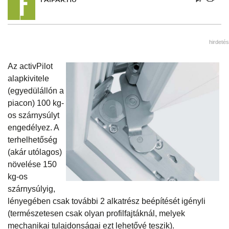
hirdetés
Az activPilot
alapkivitele
(egyedülállón a
piacon) 100 kg-
os szárnysúlyt
engedélyez. A
terhelhetőség
(akár utólagos)
növelése 150
kg-os
szárnysúlyig,
lényegében csak további 2 alkatrész beépítését igényli
(természetesen csak olyan profilfajtáknál, melyek
mechanikai tulajdonságai ezt lehetővé teszik).