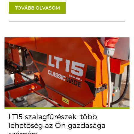
TOVÁBB OLVASOM
LT15 szalagfűrészek: több
lehetőség az Ön gazdasága