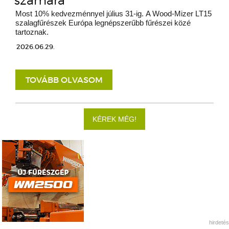
számára
Most 10% kedvezménnyel július 31-ig. A Wood-Mizer LT15
szalagfűrészek Európa legnépszerűbb fűrészei közé
tartoznak.
2026.06.29.
TOVÁBB OLVASOM
KÉREK MÉG!
hirdetés