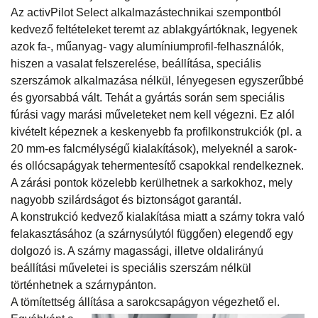
Az activPilot Select alkalmazástechnikai szempontból
kedvező feltételeket teremt az ablakgyártóknak, legyenek
azok fa-, műanyag- vagy alumíniumprofil-felhasználók,
hiszen a vasalat felszerelése, beállítása, speciális
szerszámok alkalmazása nélkül, lényegesen egyszerűbbé
és gyorsabbá vált. Tehát a gyártás során sem speciális
fúrási vagy marási műveleteket nem kell végezni. Ez alól
kivételt képeznek a keskenyebb fa profilkonstrukciók (pl. a
20 mm-es falcmélységű kialakítások), melyeknél a sarok-
és ollócsapágyak tehermentesítő csapokkal rendelkeznek.
A zárási pontok közelebb kerülhetnek a sarkokhoz, mely
nagyobb szilárdságot és biztonságot garantál.
A konstrukció kedvező kialakítása miatt a szárny tokra való
felakasztásához (a szárnysúlytól függően) elegendő egy
dolgozó is. A szárny magassági, illetve oldalirányú
beállítási műveletei is speciális szerszám nélkül
történhetnek a szárnypánton.
A tömítettség állítása a sarokcsapágyon végezhető el.