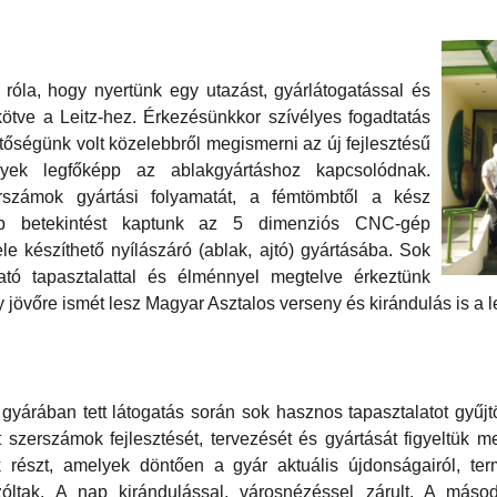
róla, hogy nyertünk egy utazást, gyárlátogatással és
ötve a Leitz-hez. Érkezésünkkor szívélyes fogadtatás
tőségünk volt közelebbről megismerni az új fejlesztésű
lyek legfőképp az ablakgyártáshoz kapcsolódnak.
számok gyártási folyamatát, a fémtömbtől a kész
p betekintést kaptunk az 5 dimenziós CNC-gép
 készíthető nyílászáró (ablak, ajtó) gyártásába. Sok
ható tapasztalattal és élménnyel megtelve érkeztünk
jövőre ismét lesz Magyar Asztalos verseny és kirándulás is a 
i gyárában tett látogatás során sok hasznos tapasztalatot gyűjt
ett szerszámok fejlesztését, tervezését és gyártását figyeltük
 részt, amelyek döntően a gyár aktuális újdonságairól, termé
óltak. A nap kirándulással, városnézéssel zárult. A másod