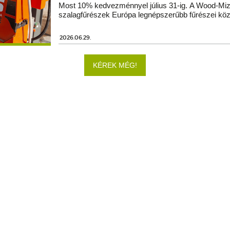
Most 10% kedvezménnyel július 31-ig. A Wood-Miz
szalagfűrészek Európa legnépszerűbb fűrészei köz
2026.06.29.
KÉREK MÉG!