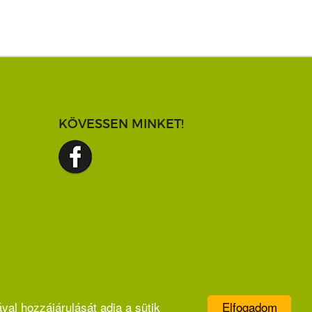
KÖVESSEN MINKET!
Elfogadom
val hozzájárulását adja a sütik