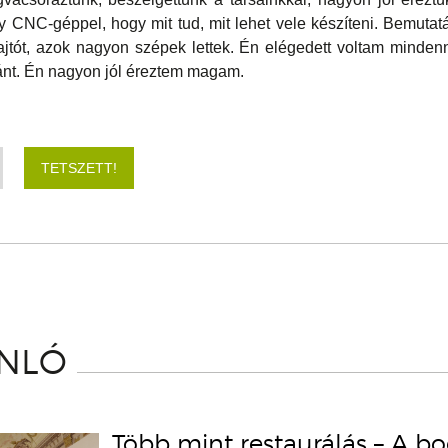
CNC-géppel, hogy mit tud, mit lehet vele készíteni. Bemutat
ajtót, azok nagyon szépek lettek. Én elégedett voltam mindenn
ánt. Én nagyon jól éreztem magam.
TETSZETT!
ÁNLÓ
Több mint restaurálás – A b