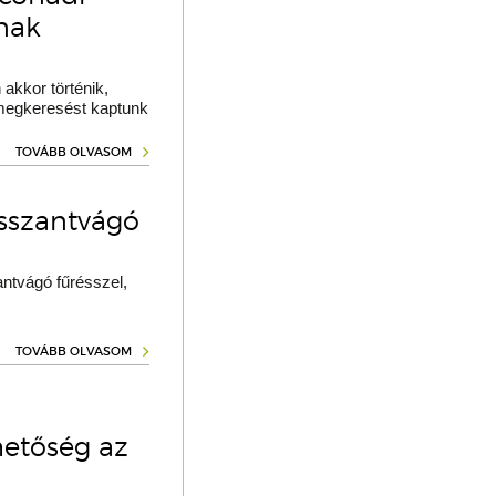
ának
akkor történik,
 megkeresést kaptunk
TOVÁBB OLVASOM
osszantvágó
ntvágó fűrésszel,
TOVÁBB OLVASOM
hetőség az