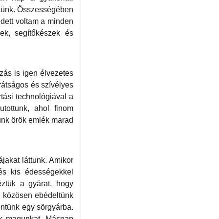
ettünk. Összességében
edett voltam a minden
sek, segítőkészek és
ás is igen élvezetes
arátságos és szívélyes
tási technológiával a
tottunk, ahol finom
unk örök emlék marad
ájakat láttunk. Amikor
és kis édességekkel
éztük a gyárat, hogy
n közösen ebédeltünk
entünk egy sörgyárba.
tük magunkat. Másnap