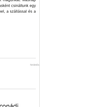
ásként csináltunk egy
el, a szállással és a
hirdetés
oconádi