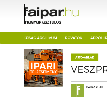
ÚJSÁG ARCHÍVUM
ROVATOK
APRÓHI
AJTÓ-ABLAK
VESZPR
FAIPAR.HU