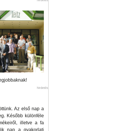
legjobbaknak!
hirdetés
öttünk. Az első nap a
 meg. Később különféle
keiről, illetve a fa
ik nap a gyakorlati