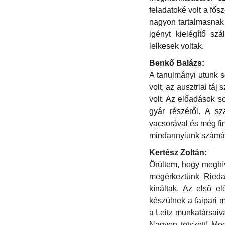
feladatoké volt a fő
nagyon tartalmasnak 
igényt kielégítő sz
lelkesek voltak.
Benkő Balázs:
A tanulmányi utunk 
volt, az ausztriai tá
volt. Az előadások s
gyár részéről. A s
vacsorával és még f
mindannyiunk számá
Kertész Zoltán:
Örültem, hogy meghívt
megérkeztünk Rieda
kínáltak. Az első e
készülnek a faipari
a Leitz munkatársaiv
Nagyon tetszett! Me