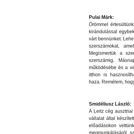
Pulai Márk:
Örömmel értesültünk 
kirándulással egybek
várt bennünket. Lehe
szerszámokat, ame
Megismertük a szer
szerszámig. Másna
működésébe és a vele
itthon is hasznosít
haza. Remélem, hogy 
Smidéliusz László:
A Leitz cég ausztria
vállalat által készít
előadásokon vettünk
megmunkálásáról sz