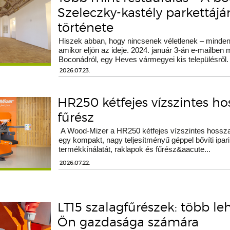
Szeleczky-kastély parkettáj
története
Hiszek abban, hogy nincsenek véletlenek – minden 
amikor eljön az ideje. 2024. január 3-án e-mailben
Boconádról, egy Heves vármegyei kis településről.
2026.07.23.
HR250 kétfejes vízszintes h
fűrész
A Wood-Mizer a HR250 kétfejes vízszintes hossza
egy kompakt, nagy teljesítményű géppel bővíti ipari
termékkínálatát, raklapok és fűrész&aacute...
2026.07.22.
LT15 szalagfűrészek: több le
Ön gazdasága számára