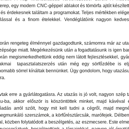
szerep, egy modern CNC-géppel ablakot és tömörfa ajtót készít
és érdekesnek találtam a programokat. Teljes mértékben elég
állással és a finom ételekkel. Vendéglátóink nagyon kedve
során rengeteg élménnyel gazdagodtunk, számomra már az utaz
j szépsége miatt. Megérkezésünk után a fogadtatásunk is igen b
orán megismerkedhettünk eddig nem látott fejlesztésekkel, gyár
zakmai tapasztalatszerzés után még egy sörfőzdébe is elju
inomabb sörrel kínáltak bennünket. Úgy gondolom, hogy utazás
ra.
ak erre a gyárlátogatásra. Az utazás is jó volt, nagyon szép t
u-ba, akkor először is köszöntöttek minket, majd kávéval 
lőadás arról szólt, hogy mit kell tudni a cégről, majd megn
 megmunkáló szerszámok, a körfűrésztárcsák, marófejek. Délbe
al, közben folytatódott a beszélgetés, az eszmecsere. Este elm
gvacsoráztunk, beszélgettünk a társainkkal, nagyon jól érez