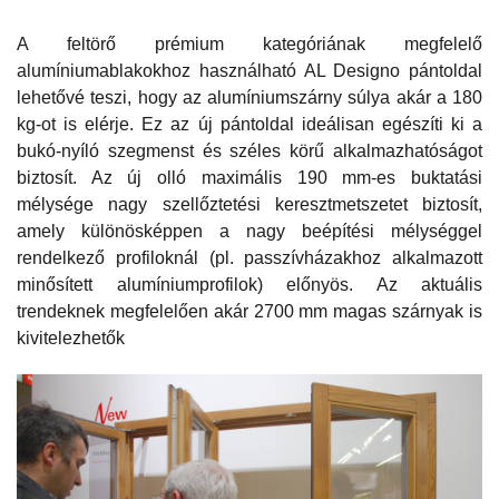
A feltörő prémium kategóriának megfelelő
alumíniumablakokhoz használható AL Designo pántoldal
lehetővé teszi, hogy az alumíniumszárny súlya akár a 180
kg-ot is elérje. Ez az új pántoldal ideálisan egészíti ki a
bukó-nyíló szegmenst és széles körű alkalmazhatóságot
biztosít. Az új olló maximális 190 mm-es buktatási
mélysége nagy szellőztetési keresztmetszetet biztosít,
amely különösképpen a nagy beépítési mélységgel
rendelkező profiloknál (pl. passzívházakhoz alkalmazott
minősített alumíniumprofilok) előnyös. Az aktuális
trendeknek megfelelően akár 2700 mm magas szárnyak is
kivitelezhetők