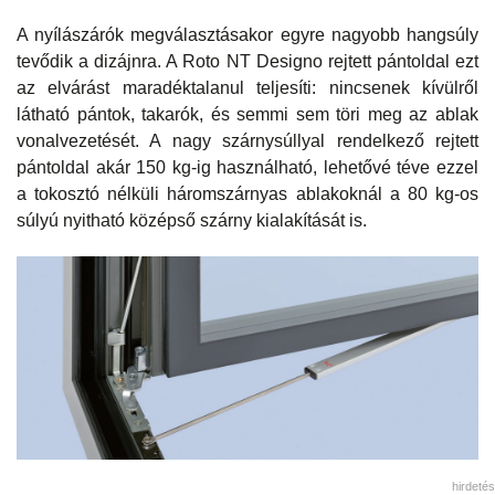
A nyílászárók megválasztásakor egyre nagyobb hangsúly
tevődik a dizájnra. A Roto NT Designo rejtett pántoldal ezt
az elvárást maradéktalanul teljesíti: nincsenek kívülről
látható pántok, takarók, és semmi sem töri meg az ablak
vonalvezetését. A nagy szárnysúllyal rendelkező rejtett
pántoldal akár 150 kg-ig használható, lehetővé téve ezzel
a tokosztó nélküli háromszárnyas ablakoknál a 80 kg-os
súlyú nyitható középső szárny kialakítását is.
hirdetés