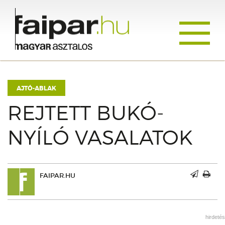
Toggle
navigati
AJTÓ-ABLAK
REJTETT BUKÓ-
NYÍLÓ VASALATOK
FAIPAR.HU
hirdetés