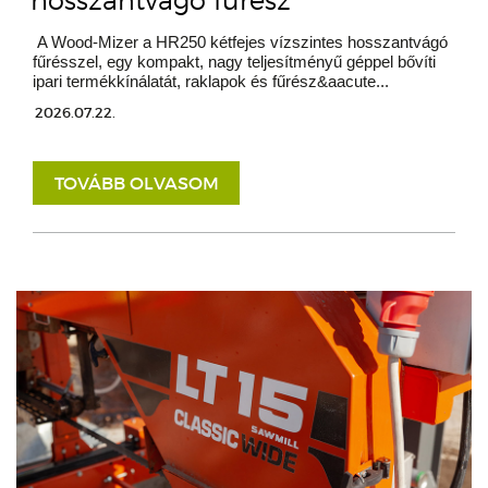
hosszantvágó fűrész
A Wood-Mizer a HR250 kétfejes vízszintes hosszantvágó
fűrésszel, egy kompakt, nagy teljesítményű géppel bővíti
ipari termékkínálatát, raklapok és fűrész&aacute...
2026.07.22.
TOVÁBB OLVASOM