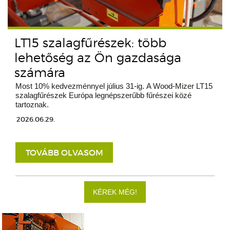
LT15 szalagfűrészek: több
lehetőség az Ön gazdasága
számára
Most 10% kedvezménnyel július 31-ig. A Wood-Mizer LT15
szalagfűrészek Európa legnépszerűbb fűrészei közé
tartoznak.
2026.06.29.
TOVÁBB OLVASOM
KÉREK MÉG!