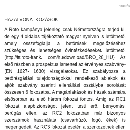
hirdetés
HAZAI VONATKOZÁSOK
A Roto kampánya jelenleg csak Németországra terjed ki,
de egy 4 oldalas tájékoztató magyar nyelven is letölthető,
amely összefoglalja a betörések megelőzéséhez
szükséges és lehetséges óvintézkedéseket. letölthető:
(http://ftt.roto-frank. com/hu/download/BRO_28_HU) Az
első részben a prospektus ismerteti az érvényes szabvány-
(EN 1627- 1630) vizsgálatokat. Ez szabályozza a
betörésgátlási tulajdonságokkal rendelkező ablakok és
ajtók szabvány szerinti ellenállási osztályba sorolását
összesen 6 fokozatba. A magánlakások és házak számára
elsősorban az első három fokozat fontos. Amíg az RC1
fokozat alapbiztonságot jelent testi erő, benyomás,
berúgás ellen, az RC2 fokozatban már bizonyos
szerszámok használata (csavarhúzó, fogó, ékek) is
megengedett. Az RC3 fokozat esetén a szerkezetnek ellen