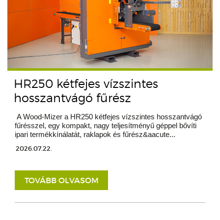
HR250 kétfejes vízszintes
hosszantvágó fűrész
A Wood-Mizer a HR250 kétfejes vízszintes hosszantvágó
fűrésszel, egy kompakt, nagy teljesítményű géppel bővíti
ipari termékkínálatát, raklapok és fűrész&aacute...
2026.07.22.
TOVÁBB OLVASOM