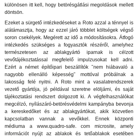
különösen itt kell, hogy betörésgátlási megoldások mellett
döntsön.
Ezeket a sürgető intézkedéseket a Roto azzal a ténnyel is
alátámasztja, hogy az ezzel járó többlet költségek végső
soron csekélyek. Megérett az idő a módosításokra. Átfogó
intézkedés szükséges a fogyasztók részéről, amelyhez
természetesen az ablakgyártó iparnak is célzott
vevőtájékoztatással megfelelő impulzusokat kell adni.
Ezért a német építőipari beszállítók "nem hiábavaló a
nagyobb ellenálló képesség" mottóval próbálnak a
lakosság felé nyitni. A Roto mint a vasalatrendszerek
vezető gyártója, jó példával szeretne elöljárni, és saját
tájékoztatási rendszert dolgozott ki. A végfelhasználókat
megcélzó, nyílászáró-betörésvédelmi kampányba bevonja
a kereskedőket és az ablakgyártókat, akik közvetlen
kapcsolatban vannak a vevőkkel. Ennek központi
médiuma a www.quadro-safe. com microsite, amely
információt nyújt az ablakok és tetőablakok esetében