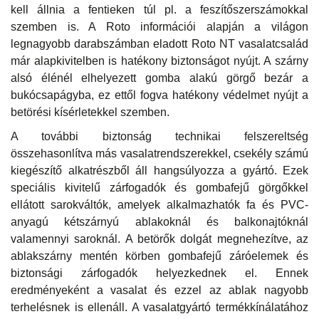
kell állnia a fentieken túl pl. a feszítőszerszámokkal
szemben is. A Roto információi alapján a világon
legnagyobb darabszámban eladott Roto NT vasalatcsalád
már alapkivitelben is hatékony biztonságot nyújt. A szárny
alsó élénél elhelyezett gomba alakú görgő bezár a
bukócsapágyba, ez ettől fogva hatékony védelmet nyújt a
betörési kísérletekkel szemben.
A további biztonság technikai felszereltség
összehasonlítva más vasalatrendszerekkel, csekély számú
kiegészítő alkatrészből áll hangsúlyozza a gyártó. Ezek
speciális kivitelű zárfogadók és gombafejű görgőkkel
ellátott sarokváltók, amelyek alkalmazhatók fa és PVC-
anyagú kétszárnyú ablakoknál és balkonajtóknál
valamennyi saroknál. A betörők dolgát megnehezítve, az
ablakszárny mentén körben gombafejű záróelemek és
biztonsági zárfogadók helyezkednek el. Ennek
eredményeként a vasalat és ezzel az ablak nagyobb
terhelésnek is ellenáll. A vasalatgyártó termékkínálatához