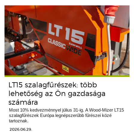
LT15 szalagfűrészek: több
lehetőség az Ön gazdasága
számára
Most 10% kedvezménnyel július 31-ig. A Wood-Mizer LT15
szalagfűrészek Európa legnépszerűbb fűrészei közé
tartoznak.
2026.06.29.