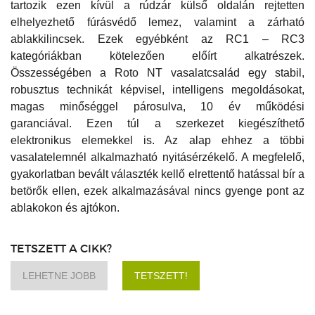
tartozik ezen kívül a rúdzár külső oldalán rejtetten
elhelyezhető fúrásvédő lemez, valamint a zárható
ablakkilincsek. Ezek egyébként az RC1 – RC3
kategóriákban kötelezően előírt alkatrészek.
Összességében a Roto NT vasalatcsalád egy stabil,
robusztus technikát képvisel, intelligens megoldásokat,
magas minőséggel párosulva, 10 év működési
garanciával. Ezen túl a szerkezet kiegészíthető
elektronikus elemekkel is. Az alap ehhez a többi
vasalatelemnél alkalmazható nyitásérzékelő. A megfelelő,
gyakorlatban bevált választék kellő elrettentő hatással bír a
betörők ellen, ezek alkalmazásával nincs gyenge pont az
ablakokon és ajtókon.
TETSZETT A CIKK?
LEHETNE JOBB
TETSZETT!