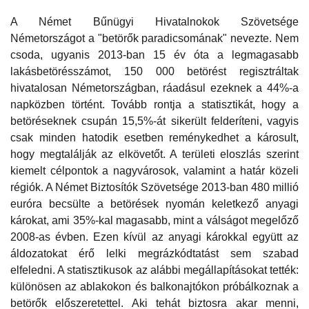
A Német Bűnügyi Hivatalnokok Szövetsége
Németországot a "betörők paradicsomának" nevezte. Nem
csoda, ugyanis 2013-ban 15 év óta a legmagasabb
lakásbetörésszámot, 150 000 betörést regisztráltak
hivatalosan Németországban, ráadásul ezeknek a 44%-a
napközben történt. Tovább rontja a statisztikát, hogy a
betöréseknek csupán 15,5%-át sikerült felderíteni, vagyis
csak minden hatodik esetben reménykedhet a károsult,
hogy megtalálják az elkövetőt. A területi eloszlás szerint
kiemelt célpontok a nagyvárosok, valamint a határ közeli
régiók. A Német Biztosítók Szövetsége 2013-ban 480 millió
euróra becsülte a betörések nyomán keletkező anyagi
károkat, ami 35%-kal magasabb, mint a válságot megelőző
2008-as évben. Ezen kívül az anyagi károkkal együtt az
áldozatokat érő lelki megrázkódtatást sem szabad
elfeledni. A statisztikusok az alábbi megállapításokat tették:
különösen az ablakokon és balkonajtókon próbálkoznak a
betörők előszeretettel. Aki tehát biztosra akar menni,