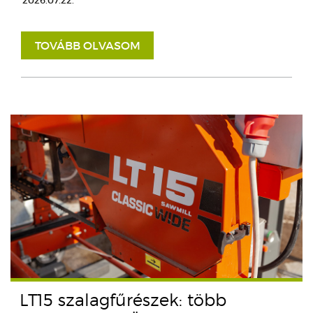
2026.07.22.
TOVÁBB OLVASOM
LT15 szalagfűrészek: több