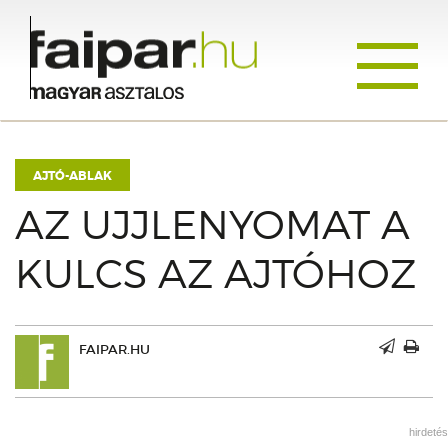
Toggle
navigati
AJTÓ-ABLAK
AZ UJJLENYOMAT A
KULCS AZ AJTÓHOZ
FAIPAR.HU
hirdetés