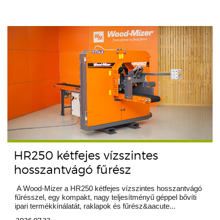
HR250 kétfejes vízszintes
hosszantvágó fűrész
A Wood-Mizer a HR250 kétfejes vízszintes hosszantvágó
fűrésszel, egy kompakt, nagy teljesítményű géppel bővíti
ipari termékkínálatát, raklapok és fűrész&aacute...