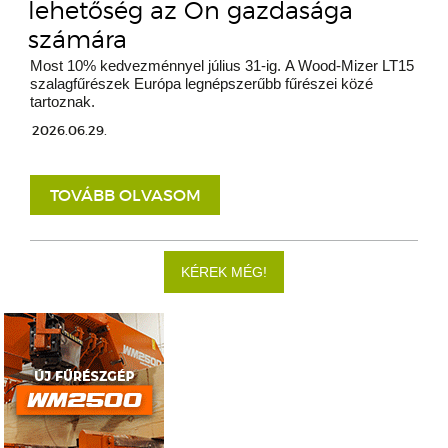
lehetőség az Ön gazdasága
számára
Most 10% kedvezménnyel július 31-ig. A Wood-Mizer LT15
szalagfűrészek Európa legnépszerűbb fűrészei közé
tartoznak.
2026.06.29.
TOVÁBB OLVASOM
KÉREK MÉG!