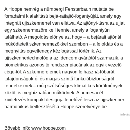
A Hoppe nemrég a nürnbergi Fensterbaun mutatta be
forradalmi kialakítású bejá-ratiajtó-fogantyúját, amely egy
integrált ujjszkennerrel van ellátva. Az ajtónyi-tásra az ujjat
egy szkennermezőre kell tennie, amely a fogantyún
található. A megoldás előnye az, hogy – a bejárati ajtónál
működtetett szkennermezőkkel szemben – a feloldás és a
megnyitás egyetlenegy kézfogással történik. Az
ujjszkennertechnológia az Idencom gyártótól származik, a
biometrikus azonosító rendszer piacának az egyik vezető
cégé-től. A szkennerelemek nagyon felhaszná-lóbarát
tulajdonságokról és magas szintű funkcióbiztonságról
rendelkeznek – még szélsőséges klimatikus körülmények
között is megbízhatóan működnek. A nemesacél
kivitelezés kompakt designja lehetővé teszi az ujjszkenner
harmonikus beillesztését a Hoppe szerelvényeibe.
hirdetés
Bővebb infó: www.hoppe.com