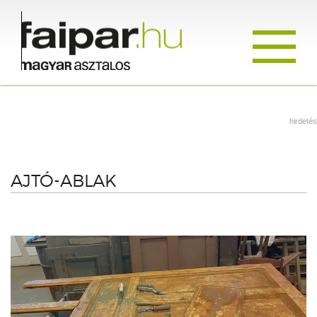
Toggle
navigati
hirdetés
AJTÓ-ABLAK