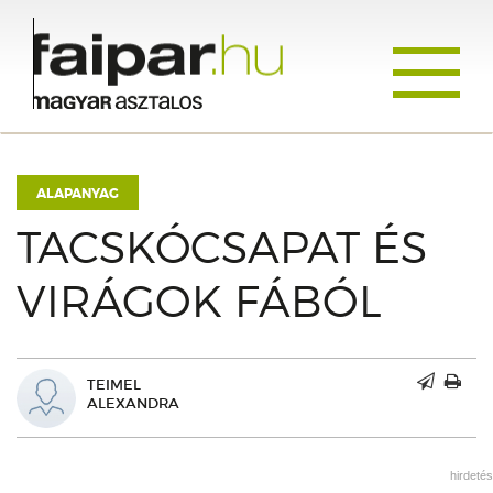
Toggle
navigati
ALAPANYAG
TACSKÓCSAPAT ÉS
VIRÁGOK FÁBÓL
TEIMEL
ALEXANDRA
hirdetés