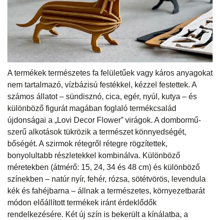
A termékek természetes fa felületűek vagy káros anyagokat
nem tartalmazó, vízbázisú festékkel, kézzel festettek. A
számos állatot – sündisznó, cica, egér, nyúl, kutya – és
különböző figurát magában foglaló termékcsalád
újdonságai a „Lovi Decor Flower” virágok. A dombormű-
szerű alkotások tükrözik a természet könnyedségét,
bőségét. A szirmok rétegről rétegre rögzítettek,
bonyolultabb részletekkel kombinálva. Különböző
méretekben (átmérő: 15, 24, 34 és 48 cm) és különböző
színekben – natúr nyír, fehér, rózsa, sötétvörös, levendula
kék és fahéjbarna – állnak a természetes, környezetbarát
módon előállított termékek iránt érdeklődők
rendelkezésére. Két új szín is bekerült a kínálatba, a