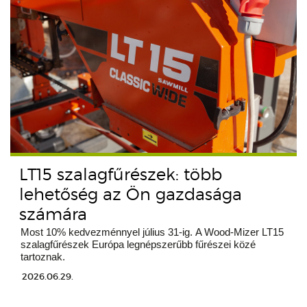
LT15 szalagfűrészek: több
lehetőség az Ön gazdasága
számára
Most 10% kedvezménnyel július 31-ig. A Wood-Mizer LT15
szalagfűrészek Európa legnépszerűbb fűrészei közé
tartoznak.
2026.06.29.