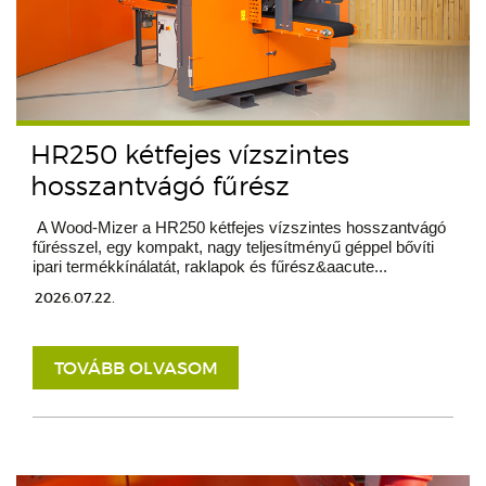
HR250 kétfejes vízszintes
hosszantvágó fűrész
A Wood-Mizer a HR250 kétfejes vízszintes hosszantvágó
fűrésszel, egy kompakt, nagy teljesítményű géppel bővíti
ipari termékkínálatát, raklapok és fűrész&aacute...
2026.07.22.
TOVÁBB OLVASOM