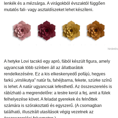
lenkék és a mézsárga. A virágokból évszaktól függően
mutatós fali- vagy asztaldíszeket lehet készíteni.
hirdetés
A hetyke Lovi tacskó egy apró, fából készült figura, amely
ugyancsak több színben áll az állatbarátok
rendelkezésére. Ez a kis elkeskenyedő pofájú, hegyes
farkú „virslikutya” natúr fa, fahéjbarna, fekete, szürke színű
is lehet. A natúr ugyancsak lefesthető. Az összeszerelés is
rábízható a megrendelőre: a testre kerül a fej, amit a fülek
felhelyezése követ. A feladat gyerekek és felnőttek
számára is szórakoztató és egyszerű. (A csomagban
található, illusztrált utasítások végig vezetnek az