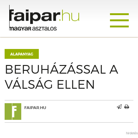
Toggle
navigati
ALAPANYAG
BERUHÁZÁSSAL A
VÁLSÁG ELLEN
FAIPAR.HU
hirdetés