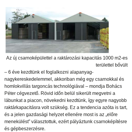
Az új csarnoképülettel a raktározási kapacitás 1000 m2-es
területtel bővült
– 6 éve kezdtünk el foglalkozni alapanyag-
nagykereskedelemmel, akkoriban még egy csarnokkal és
homlokvillás targoncás technológiával – mondja Bohács
Péter cégvezető. Rövid időn belül sikerült megvetni a
lábunkat a piacon, növekedni kezdtünk, így egyre nagyobb
raktárkapacitásra volt szükség. Ez a tendencia azóta is tart,
és a jelen gazdasági helyzet ellenére most is az „előre
menekülést” választottuk, ezért pályáztunk csarnoképítésre
és gépbeszerzésre.