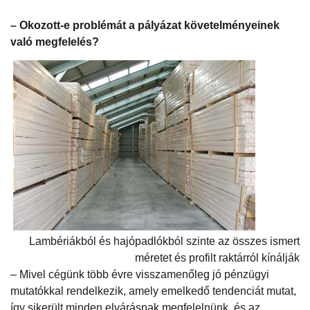
– Okozott-e problémát a pályázat követelményeinek
való megfelelés?
Lambériákból és hajópadlókból szinte az összes ismert
méretet és profilt raktárról kínálják
– Mivel cégünk több évre visszamenőleg jó pénzügyi
mutatókkal rendelkezik, amely emelkedő tendenciát mutat,
így sikerült minden elvárásnak megfelelnünk, és az