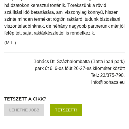
hálózatokon keresztül történik. Törekszünk a rövid
szállítási idő betartására, ami viszonylag könnyű, hiszen
szinte minden terméket rögtön raktárról tudunk biztosítani
viszonteladóinknak, de néhány nagyobb partnerünk már jól
felépített saját raktárkészlettel is rendelkezik.
(M.L.)
Bohács Bt. Százhalombatta (Batta ipari park)
park út 6. 6-os főút 26-27-es kilométer között
Tel.: 23/375-790.
info@bohacs.eu
TETSZETT A CIKK?
LEHETNE JOBB
TETSZETT!