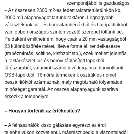
szempontjából is gazdaságos
– Az összesen 2300 m2-es fedett raktárterületünkön kb.
2000 m3 alapanyagot tartunk raktáron. Legnagyobb
választékunk luc- és borovilambériákból és hajópadlókból
van, ebben országos szinten vezető szerepet töltünk be.
Példaként említhetném, hogy csak a 20 mm vastagságból
23 különbözőféle méret, illetve forma áll rendelkezésre
(trapézmintás, softline, kisfózolt stb.), ezek mellett jelentős
a raktárkészlet luc és borovi táblásított lapokból,
fűrészáruból, valamint számottevő forgalmat bonyolítunk
OSB-lapokból. Tömörfa termékeink osztrák és német
beszállítóktól származnak, mely megbízható folyamatos
minőséget garantál. Az összes alapanyagunk szárítva
érkezik a telephelyre.
– Hogyan történik az értékesítés?
– A felhasználók kiszolgálására egyrészt az érdi
telephelyükön közvetlenül, másrészt pedig a viszonteladói