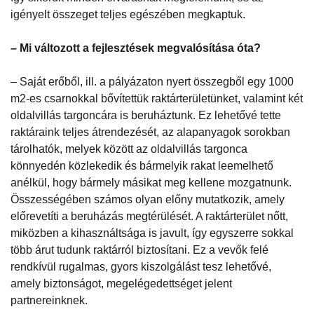
igényelt összeget teljes egészében megkaptuk.
–
Mi változott a fejlesztések megvalósítása óta?
– Saját erőből, ill. a pályázaton nyert összegből egy 1000
m2-es csarnokkal bővítettük raktárterületünket, valamint két
oldalvillás targoncára is beruháztunk. Ez lehetővé tette
raktáraink teljes átrendezését, az alapanyagok sorokban
tárolhatók, melyek között az oldalvillás targonca
könnyedén közlekedik és bármelyik rakat leemelhető
anélkül, hogy bármely másikat meg kellene mozgatnunk.
Összességében számos olyan előny mutatkozik, amely
előrevetíti a beruházás megtérülését. A raktárterület nőtt,
miközben a kihasználtsága is javult, így egyszerre sokkal
több árut tudunk raktárról biztosítani. Ez a vevők felé
rendkívül rugalmas, gyors kiszolgálást tesz lehetővé,
amely biztonságot, megelégedettséget jelent
partnereinknek.