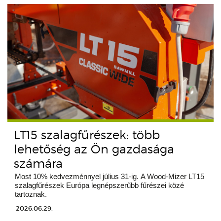
LT15 szalagfűrészek: több
lehetőség az Ön gazdasága
számára
Most 10% kedvezménnyel július 31-ig. A Wood-Mizer LT15
szalagfűrészek Európa legnépszerűbb fűrészei közé
tartoznak.
2026.06.29.