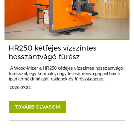
HR250 kétfejes vízszintes
hosszantvágó fűrész
A Wood-Mizer a HR250 kétfejes vízszintes hosszantvágó
fűrésszel, egy kompakt, nagy teljesítményű géppel bővíti
ipari termékkínálatát, raklapok és fűrész&aacute...
2026.07.22.
TOVÁBB OLVASOM