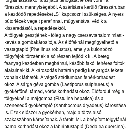
forgalmazásakor a szijács térfogatát le kell vonni a
fűrészáru mennyiségéből. A szárításra kerülő fűrészáruban
a kezdődő repedéseket „S" kapcsozni szükséges. A nyers
bútorlécek végeit parafinnal, műgyantával védik a
kiszáradástól, a repedésektől.
A tölgyek gesztjének - főleg a nagy csersavtartalom miatt -
kevés a gombakárosítója. Az élőfáknál megfigyelhető a
vastagtapló (Phellinus robustus), amely a különböző
tölgyfajok törzsének alsó részén fejlődik ki. A beteg
faanyag kezdetben megbámul, később fakó, fehéres foltok
alakulnak ki. A károsodás határán pedig kanyargós fekete
vonalak láthatók. A végső stádiumban fehérkorhadást
okoz. A sárga géva gomba (Laetiporus sulphureus) a
gyökérfőnél támad, vörös korhadást okoz. Előfordul még a
tölgyeknél a májgomba (Fistulina hepatica) és a
szenesedő gyökértapló (Xanthocrous dryadeus) károsítása
is. Ezek először a gyökérben, majd a törzs alsó
szakaszában károsítanak. A tárolt, Ml. a beépített tölgyfánál
barna korhadást okoz a labirintustapló (Dedalea quercina).