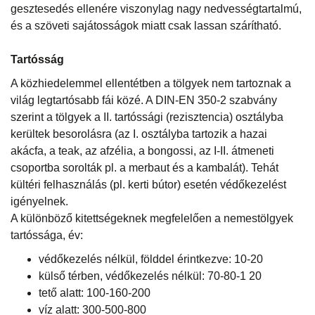
gesztesedés ellenére viszonylag nagy nedvességtartalmú,
és a szöveti sajátosságok miatt csak lassan szárítható.
Tartósság
A közhiedelemmel ellentétben a tölgyek nem tartoznak a
világ legtartósabb fái közé. A DIN-EN 350-2 szabvány
szerint a tölgyek a II. tartóssági (rezisztencia) osztályba
kerültek besorolásra (az I. osztályba tartozik a hazai
akácfa, a teak, az afzélia, a bongossi, az I-II. átmeneti
csoportba sorolták pl. a merbaut és a kambalát). Tehát
kültéri felhasználás (pl. kerti bútor) esetén védőkezelést
igényelnek.
A különböző kitettségeknek megfelelően a nemestölgyek
tartóssága, év:
védőkezelés nélkül, földdel érintkezve: 10-20
külső térben, védőkezelés nélkül: 70-80-1 20
tető alatt: 100-160-200
víz alatt: 300-500-800