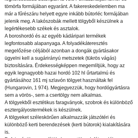
tömörfa formájában egyaránt. A fakereskedelemben ma
már a fűrészáru helyett egyre inkább bútorléc formájában
jelenik meg. A lakószobák mellett tölgyből készülnek a
legértékesebb székek és asztalok.
A boroshordó és az egyéb kádáripari termékek
legfontosabb alapanyaga. A folyadékáteresztés
megelőzése céljából azonban a dongák gyártásakor
ügyelni kell a sugárirányú metszetek (tükrös vágás)
biztosítására. Érdekességképpen megemlítjük, hogy az
egyik legnagyobb hazai hordó 102 hl űrtartalmú és
gyártásához 161 mj szlavón tölgyet használtak fel
(Hungarovin, 1 974). Megjegyezzük, hogy hordógyártásra
sem a vörös-, sem a csertölgy nem alkalmas.
A tölgyekből esztétikus faragványok, szobrok és különböző
esztergályostermékek is készülnek.
A tölgyeket széleskörűen alkalmazzák játszótéri és
különböző kerti berendezések (kerti bútorok) kialakítására
is.