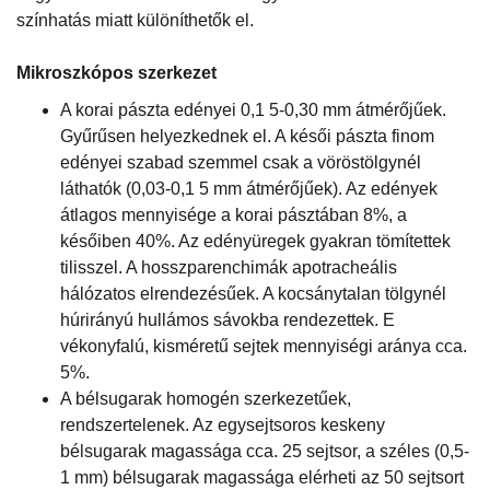
színhatás miatt különíthetők el.
Mikroszkópos szerkezet
A korai pászta edényei 0,1 5-0,30 mm átmérőjűek.
Gyűrűsen helyezkednek el. A késői pászta finom
edényei szabad szemmel csak a vöröstölgynél
láthatók (0,03-0,1 5 mm átmérőjűek). Az edények
átlagos mennyisége a korai pásztában 8%, a
későiben 40%. Az edényüregek gyakran tömítettek
tilisszel. A hosszparenchimák apotracheális
hálózatos elrendezésűek. A kocsánytalan tölgynél
húrirányú hullámos sávokba rendezettek. E
vékonyfalú, kisméretű sejtek mennyiségi aránya cca.
5%.
A bélsugarak homogén szerkezetűek,
rendszertelenek. Az egysejtsoros keskeny
bélsugarak magassága cca. 25 sejtsor, a széles (0,5-
1 mm) bélsugarak magassága elérheti az 50 sejtsort