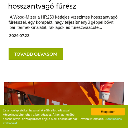
hosszantvágó fűrész
A Wood-Mizer a HR250 kétfejes vízszintes hosszantvágó
fűrésszel, egy kompakt, nagy teljesítményű géppel bővíti
ipari termékkínálatát, raklapok és fűrész&aacute...
2026.07.22.
TOVÁBB OLVASOM
Ez a honlap sütiket használ. A sütik elfogadásával
Elfogadom
kényelmesebbé teheti a böngészést. A honlap további
használatával hozzájárulását adja a sütik használatához. További információ:
Adatkezelési
szabályzat