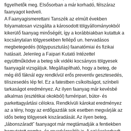
figyelhetők meg. Elsősorban a már korhadó, félszáraz
faanyagot kedveli.
A Faanyagismerettani Tanszék az elmúlt években
folyamatosan vizsgálta a károsodott tölgyállományokból
kikerülő faanyag minőségét, így a korábbiakban kutattuk a
kocsánytalan tölgyesekben fellépő un. hervadásos
megbetegedés (tölgypusztulás) faanatómiai és fizikai
hatásait. Jelenleg a Faipari Kutató Intézettel
együttműködve a beteg sík vidéki kocsányos tölgyesek
faanyagát vizsgáljuk. Megállapítható, hogy a beteg, de
még élő fáknál egy rendkívül erős preventív gesztesedés,
tiliszesedés lép fel. Ez a fatestben csíkoltságot, színbeli
tarkaságot eredményez. Az ilyen faanyag már kevésbé
alkalmas (esztétikai okokból) furnéripari, bútor- és
parkettagyártási célokra. Rendkívüli károkat eredményez
az a tény, hogy az erdőgazdák sok esetben megvárják az
idős beteg tölgyesek kiszáradását. Az ilyen beteg,
„lábonszáradt" faanyagot már megtámadják a fentiekben