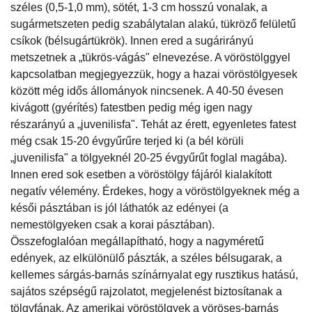
széles (0,5-1,0 mm), sötét, 1-3 cm hosszú vonalak, a
sugármetszeten pedig szabálytalan alakú, tükröző felületű
csíkok (bélsugártükrök). Innen ered a sugárirányú
metszetnek a „tükrös-vágás" elnevezése. A vöröstölggyel
kapcsolatban megjegyezzük, hogy a hazai vöröstölgyesek
között még idős állományok nincsenek. A 40-50 évesen
kivágott (gyérítés) fatestben pedig még igen nagy
részarányú a „juvenilisfa". Tehát az érett, egyenletes fatest
még csak 15-20 évgyűrűre terjed ki (a bél körüli
„juvenilisfa" a tölgyeknél 20-25 évgyűrűt foglal magába).
Innen ered sok esetben a vöröstölgy fájáról kialakított
negatív vélemény. Érdekes, hogy a vöröstölgyeknek még a
késői pásztában is jól láthatók az edényei (a
nemestölgyeken csak a korai pásztában).
Összefoglalóan megállapítható, hogy a nagyméretű
edények, az elkülönülő pászták, a széles bélsugarak, a
kellemes sárgás-barnás színárnyalat egy rusztikus hatású,
sajátos szépségű rajzolatot, megjelenést biztosítanak a
tölgyfának. Az amerikai vöröstölgyek a vöröses-barnás