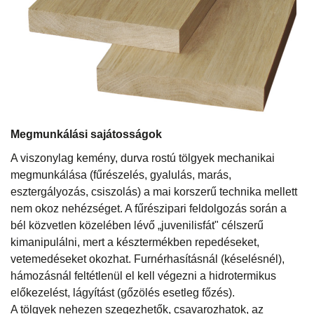
Megmunkálási sajátosságok
A viszonylag kemény, durva rostú tölgyek mechanikai
megmunkálása (fűrészelés, gyalulás, marás,
esztergályozás, csiszolás) a mai korszerű technika mellett
nem okoz nehézséget. A fűrészipari feldolgozás során a
bél közvetlen közelében lévő „juvenilisfát" célszerű
kimanipulálni, mert a késztermékben repedéseket,
vetemedéseket okozhat. Furnérhasításnál (késelésnél),
hámozásnál feltétlenül el kell végezni a hidrotermikus
előkezelést, lágyítást (gőzölés esetleg főzés).
A tölgyek nehezen szegezhetők, csavarozhatok, az