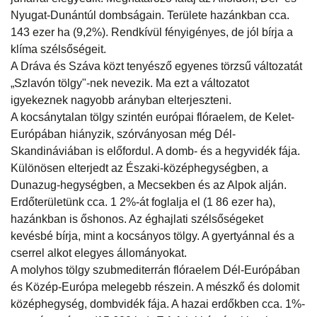
Nyugat-Dunántúl dombságain. Területe hazánkban cca.
143 ezer ha (9,2%). Rendkívül fényigényes, de jól bírja a
klíma szélsőségeit.
A Dráva és Száva közt tenyésző egyenes törzsű változatát
„Szlavón tölgy"-nek nevezik. Ma ezt a változatot
igyekeznek nagyobb arányban elterjeszteni.
A kocsánytalan tölgy szintén európai flóraelem, de Kelet-
Európában hiányzik, szórványosan még Dél-
Skandináviában is előfordul. A domb- és a hegyvidék fája.
Különösen elterjedt az Északi-középhegységben, a
Dunazug-hegységben, a Mecsekben és az Alpok alján.
Erdőterületünk cca. 1 2%-át foglalja el (1 86 ezer ha),
hazánkban is őshonos. Az éghajlati szélsőségeket
kevésbé bírja, mint a kocsányos tölgy. A gyertyánnal és a
cserrel alkot elegyes állományokat.
A molyhos tölgy szubmediterrán flóraelem Dél-Európában
és Közép-Európa melegebb részein. A mészkő és dolomit
középhegység, dombvidék fája. A hazai erdőkben cca. 1%-