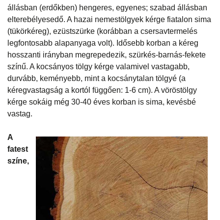
állásban (erdőkben) hengeres, egyenes; szabad állásban
elterebélyesedő. A hazai nemestölgyek kérge fiatalon sima
(tükörkéreg), ezüstszürke (korábban a csersavtermelés
legfontosabb alapanyaga volt). Idősebb korban a kéreg
hosszanti irányban megrepedezik, szürkés-barnás-fekete
színű. A kocsányos tölgy kérge valamivel vastagabb,
durvább, keményebb, mint a kocsánytalan tölgyé (a
kéregvastagság a kortól függően: 1-6 cm). A vöröstölgy
kérge sokáig még 30-40 éves korban is sima, kevésbé
vastag.
A
fatest
színe,