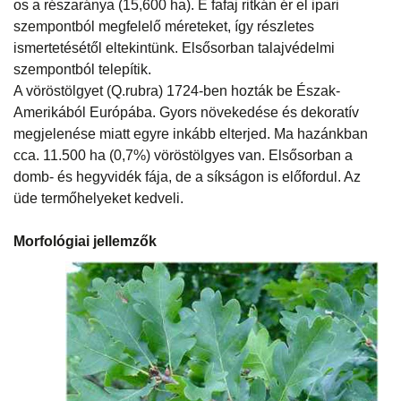
os a részaránya (15,600 ha). E fafaj ritkán ér el ipari
szempontból megfelelő méreteket, így részletes
ismertetésétől eltekintünk. Elsősorban talajvédelmi
szempontból telepítik.
A vöröstölgyet (Q.rubra) 1724-ben hozták be Észak-
Amerikából Európába. Gyors növekedése és dekoratív
megjelenése miatt egyre inkább elterjed. Ma hazánkban
cca. 11.500 ha (0,7%) vöröstölgyes van. Elsősorban a
domb- és hegyvidék fája, de a síkságon is előfordul. Az
üde termőhelyeket kedveli.
Morfológiai jellemzők