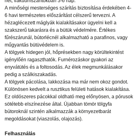
hét, vákuumszárítókban 3-6 nap.
A minőségi mesterséges szárítás biztosítása érdekében 4-
6 havi természetes előszárítást célszerű tervezni. A
hézaglécezett máglyák kialakításakor ügyelni kell a
szakszerű takarásra és a bütük védelmére. Értékes
fűrészárunál, bútorlécnél alkalmazható a parafinos, vagy
műgyantás bütüvédelem is.
A tölgyek hidegen jól, hőprésekben nagy körültekintést
igénylőén ragaszthatók. Furnérozáskor gyakori az
enyvátütés és a foltosodás. Az élek megmunkálásakor
pedig a szálkiszakadás.
A tölgyek pácolása, lakkozása ma már nem okoz gondot.
Különösen kedvelt a rusztikus felületi hatások kialakítása.
Ez oldószeres pácokkal oldható meg előnyösen, a pórusok
sötétebb elszínezése által. Újabban tömör tölgyfa
bútoroknál szintén alkalmazzák a környezetbarát
megoldásokat (viaszolás, olajozás).
Felhasználás