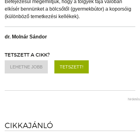
Befejezésül megemlítjük, hogy a tölgyek fája valóban
elkísér bennünket a bölcsőtől (gyermekbútor) a koporsóig
(különböző temetkezési kellékek).
dr. Molnár Sándor
TETSZETT A CIKK?
LEHETNE JOBB
TETSZETT!
hirdetés
CIKKAJÁNLÓ