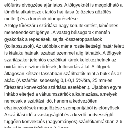
előfúrás elvégzése ajánlatos. A tölgyeknél is megoldható a
tömörfa alkatrészek tartós hajlítása (előzetes gőzölés
mellett) és a furnérok idompréselése.
A tölgy fűrészáru szárítása nagy körültekintést, kíméletes
menetrendeket igényel. A vastag bélsugarak mentén
gyakoriak a repedések, sejtfal-összeroppanások
(kollapszusok). Az utóbbiak már a rosttelítettségi határ felett
is kialakulhatnak, szabad szemmel alig láthatók. A tölgyek
szárításakor jelentős esztétikai károk keletkezhetnek az
oxidációs elszíneződések, foltosodás által. A tölgyek
átlagosan kétszer lassabban száríthatók mint a bükk és az
akác. (A szárítási sebesség 0,1-0,1 5%/óra, 25 mm-es
fűrészáru konvekciós szárítása esetében.). Újabban egyre
inkább elterjed a vákuumszárítók alkalmazása, amelyek
nemcsak a szárítási idő, hanem a kedvezőtlen
elszíneződések megelőzése szempontjából is előnyösek.
A szárítási idő a vastagságtól és a kezdő nedvességtől
függően konvekciós (hagyományos) szárítókamrákban 2-6