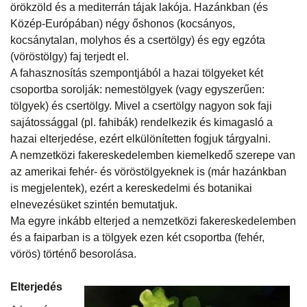
örökzöld és a mediterrán tájak lakója. Hazánkban (és
Közép-Európában) négy őshonos (kocsányos,
kocsánytalan, molyhos és a csertölgy) és egy egzóta
(vöröstölgy) faj terjedt el.
A fahasznosítás szempontjából a hazai tölgyeket két
csoportba sorolják: nemestölgyek (vagy egyszerűen:
tölgyek) és csertölgy. Mivel a csertölgy nagyon sok faji
sajátossággal (pl. fahibák) rendelkezik és kimagasló a
hazai elterjedése, ezért elkülönítetten fogjuk tárgyalni.
A nemzetközi fakereskedelemben kiemelkedő szerepe van
az amerikai fehér- és vöröstölgyeknek is (már hazánkban
is megjelentek), ezért a kereskedelmi és botanikai
elnevezésüket szintén bemutatjuk.
Ma egyre inkább elterjed a nemzetközi fakereskedelemben
és a faiparban is a tölgyek ezen két csoportba (fehér,
vörös) történő besorolása.
Elterjedés