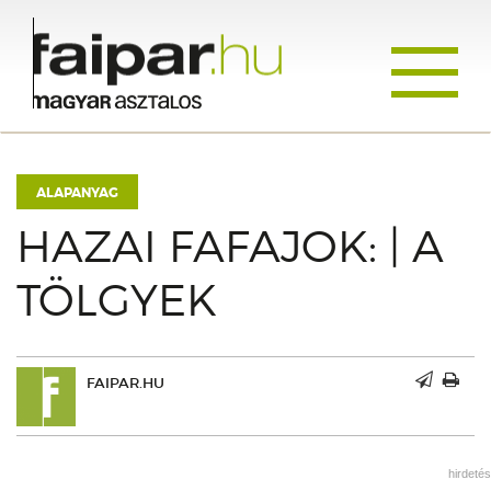
Toggle
navigati
ALAPANYAG
HAZAI FAFAJOK: | A
TÖLGYEK
FAIPAR.HU
hirdetés