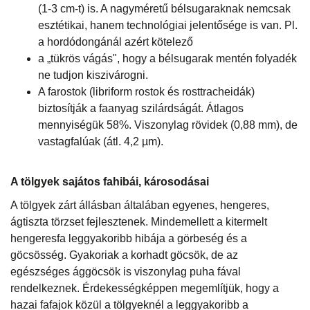
(1-3 cm-t) is. A nagyméretű bélsugaraknak nemcsak
esztétikai, hanem technológiai jelentősége is van. Pl.
a hordódongánál azért kötelező
a „tükrös vágás", hogy a bélsugarak mentén folyadék
ne tudjon kiszivárogni.
A farostok (libriform rostok és rosttracheidák)
biztosítják a faanyag szilárdságát. Átlagos
mennyiségük 58%. Viszonylag rövidek (0,88 mm), de
vastagfalúak (átl. 4,2 µm).
A tölgyek sajátos fahibái, károsodásai
A tölgyek zárt állásban általában egyenes, hengeres,
ágtiszta törzset fejlesztenek. Mindemellett a kitermelt
hengeresfa leggyakoribb hibája a görbeség és a
göcsösség. Gyakoriak a korhadt göcsök, de az
egészséges ággöcsök is viszonylag puha fával
rendelkeznek. Érdekességképpen megemlítjük, hogy a
hazai fafajok közül a tölgyeknél a leggyakoribb a