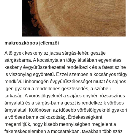
makroszkópos jellemzői
A tölgyek keskeny szijácsa sárgás-fehér, gesztje
sárgásbarna. A kocsánytalan tölgy általában egyenletes,
keskeny évgyűrűszerkezettel rendelkezik és a fatest színe
is viszonylag egyöntetű. Ezzel szemben a kocsányos tölgy
rendkívül inhomogén évgyűrűszélességet mutat és sajnos
igen gyakori a rendellenes gesztesedés, a színbeli
tarkaság. A vöröstölgyeknél a szijács enyhén rózsaszínes
árnyalatú és a sárgás-barna geszt is rendelkezik vöröses
árnyalattal. Különösen az idősebb vöröstölgyeknél gyakori
a vöröses barna csíkozottság. Érdekességként
megemlítjük, hogy kisebb mennyiségben megjelent a
fakereskedelemben a mocsarakban, tavakban több száz