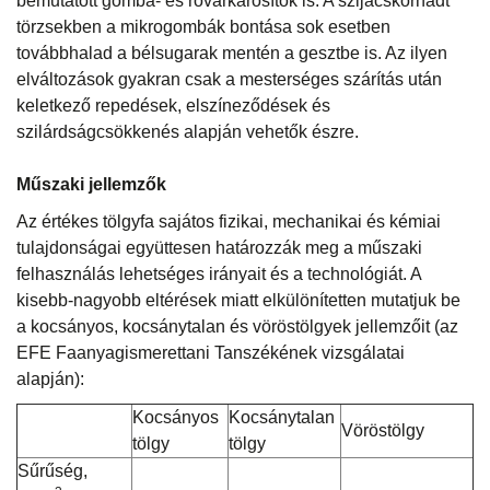
bemutatott gomba- és rovarkárosítók is. A szijácskorhadt
törzsekben a mikrogombák bontása sok esetben
továbbhalad a bélsugarak mentén a gesztbe is. Az ilyen
elváltozások gyakran csak a mesterséges szárítás után
keletkező repedések, elszíneződések és
szilárdságcsökkenés alapján vehetők észre.
Műszaki jellemzők
Az értékes tölgyfa sajátos fizikai, mechanikai és kémiai
tulajdonságai együttesen határozzák meg a műszaki
felhasználás lehetséges irányait és a technológiát. A
kisebb-nagyobb eltérések miatt elkülönítetten mutatjuk be
a kocsányos, kocsánytalan és vöröstölgyek jellemzőit (az
EFE Faanyagismerettani Tanszékének vizsgálatai
alapján):
Kocsányos
Kocsánytalan
Vöröstölgy
tölgy
tölgy
Sűrűség,