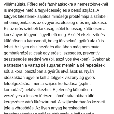
villámsújtás. Főleg erős fagyhatásokra a nemestölgyeknél
is megfigyelhető a fagylécesség és a belső szijács. A
tölgyek fatestének sajátos minőségi problémája a színbeli
inhomogenitás és az évgyűrűszélesség erős ingadozása.
Ez az erős színbeli tarkaság, sötét foltosság különösen a
kocsányos tölgynél figyelhető meg. A sötét elszíneződés
különösen a károsodott, beteg törzseknél gyűrű alakú is
lehet. Az ilyen elszíneződés általában még nem mutat
gombafertőzést, csak egy erős tiliszesedés, preventív
gesztesedés eredménye (pl. aszályos években). Gyakoriak
a fatestben a vastag bélsugarak mentén a bélrepedések,
sőt, a korai pasztában a gyűrűs elválások is. Nyári
időszakban ügyelni kell a tölgyek viszonylag gyors
feldolgozására, mert a szijács korhadása („splint
korhadás") bekövetkezhet. E jelenség különösen
veszélyes a frissen fűrészelt tömör rakatokban álló
kérgezésre váró fűrészárunál. A szijácskorhadás kezdeti
jele a vörösödés. Az ilyen anyag kereskedelmi