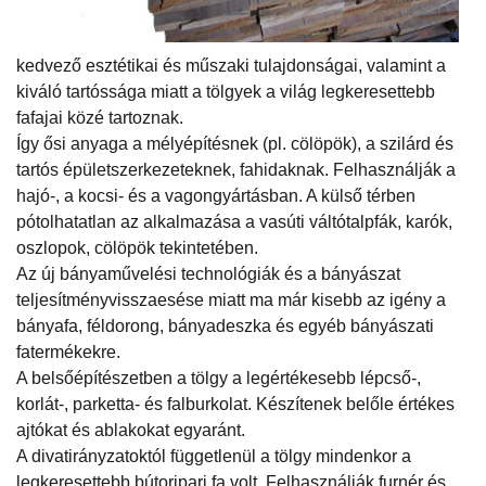
kedvező esztétikai és műszaki tulajdonságai, valamint a
kiváló tartóssága miatt a tölgyek a világ legkeresettebb
fafajai közé tartoznak.
Így ősi anyaga a mélyépítésnek (pl. cölöpök), a szilárd és
tartós épületszerkezeteknek, fahidaknak. Felhasználják a
hajó-, a kocsi- és a vagongyártásban. A külső térben
pótolhatatlan az alkalmazása a vasúti váltótalpfák, karók,
oszlopok, cölöpök tekintetében.
Az új bányaművelési technológiák és a bányászat
teljesítményvisszaesése miatt ma már kisebb az igény a
bányafa, féldorong, bányadeszka és egyéb bányászati
fatermékekre.
A belsőépítészetben a tölgy a legértékesebb lépcső-,
korlát-, parketta- és falburkolat. Készítenek belőle értékes
ajtókat és ablakokat egyaránt.
A divatirányzatoktól függetlenül a tölgy mindenkor a
legkeresettebb bútoripari fa volt. Felhasználják furnér és