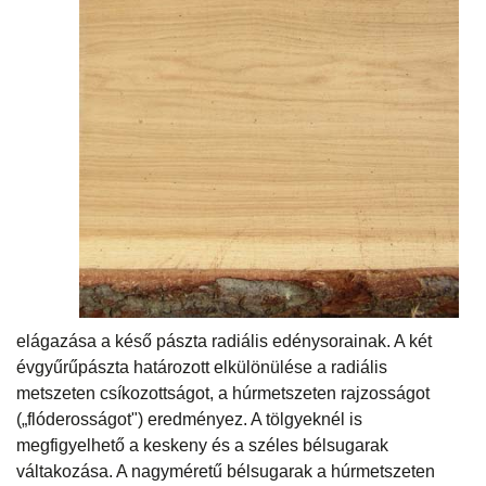
elágazása a késő pászta radiális edénysorainak. A két
évgyűrűpászta határozott elkülönülése a radiális
metszeten csíkozottságot, a húrmetszeten rajzosságot
(„flóderosságot") eredményez. A tölgyeknél is
megfigyelhető a keskeny és a széles bélsugarak
váltakozása. A nagyméretű bélsugarak a húrmetszeten