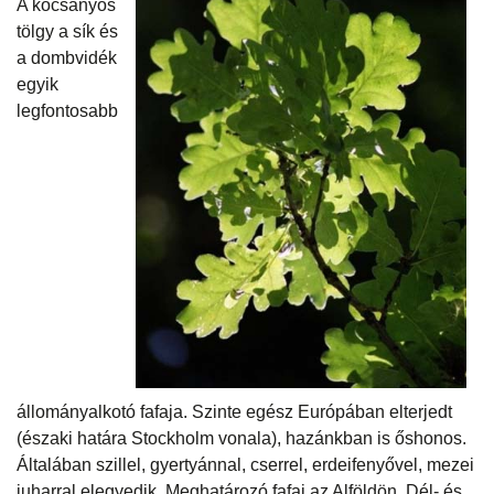
A kocsányos
tölgy a sík és
a dombvidék
egyik
legfontosabb
állományalkotó fafaja. Szinte egész Európában elterjedt
(északi határa Stockholm vonala), hazánkban is őshonos.
Általában szillel, gyertyánnal, cserrel, erdeifenyővel, mezei
juharral elegyedik. Meghatározó fafaj az Alföldön, Dél- és