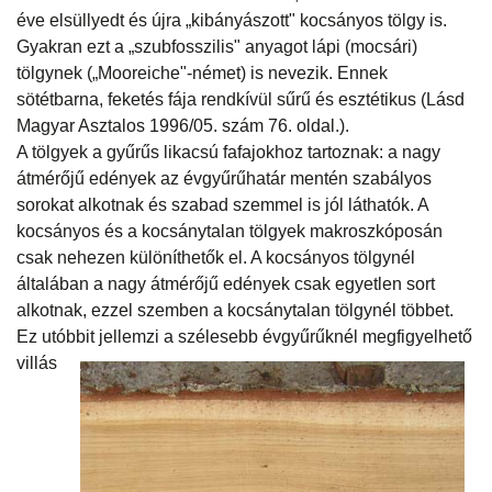
éve elsüllyedt és újra „kibányászott" kocsányos tölgy is.
Gyakran ezt a „szubfosszilis" anyagot lápi (mocsári)
tölgynek („Mooreiche"-német) is nevezik. Ennek
sötétbarna, feketés fája rendkívül sűrű és esztétikus (Lásd
Magyar Asztalos 1996/05. szám 76. oldal.).
A tölgyek a gyűrűs likacsú fafajokhoz tartoznak: a nagy
átmérőjű edények az évgyűrűhatár mentén szabályos
sorokat alkotnak és szabad szemmel is jól láthatók. A
kocsányos és a kocsánytalan tölgyek makroszkóposán
csak nehezen különíthetők el. A kocsányos tölgynél
általában a nagy átmérőjű edények csak egyetlen sort
alkotnak, ezzel szemben a kocsánytalan tölgynél többet.
Ez utóbbit jellemzi a szélesebb évgyűrűknél megfigyelhető
villás