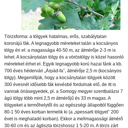
Törzsforma: a tölgyek hatalmas, erős, szabálytalan
koronájú fák. A legnagyobb méreteket talán a kocsányos
tölgy éri el: a magassága 40-50 m, az átmérője 2-3 m is
lehet. A kocsánytalan tölgy és a vöröstölgy is közel hasonló
méreteket érhet el. Egyik legnagyobb korú hazai fánk a kb.
700 éves hédervári „Árpád-fa", átmérője 2,5 m (kocsányos
tölgy). Megemlítjük, hogy a kocsánytalan tölgyek között
300 évesnél idősebb fák kevésbé fordulnak elő, de itt is
vannak óriásegyedek, pl. a Somogy megyei szentbalázsi 7
ágú tölgy több mint 2,5 m átmérőjű és 33 m magas. A
tölgyeket a termőhelytől és az egészségi állapottól függően
80-1 50 éves korban termelik ki (a „spessarti tölgyet" 200
évet is meghaladó korban). Ekkor a mellmagassági átmérő
30-60 cm és az ágtiszta törzshossz 1 5-20 m. A törzs zárt