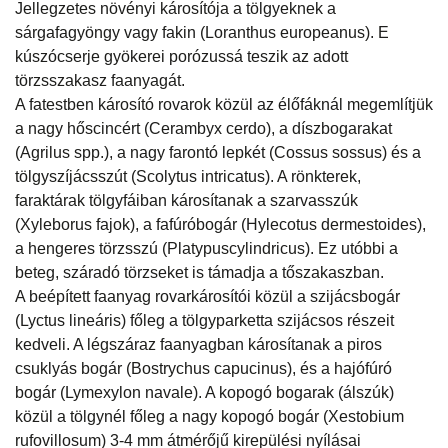
Jellegzetes növényi károsítója a tölgyeknek a
sárgafagyöngy vagy fakin (Loranthus europeanus). E
kúszócserje gyökerei porózussá teszik az adott
törzsszakasz faanyagát.
A fatestben károsító rovarok közül az élőfáknál megemlítjük
a nagy hőscincért (Cerambyx cerdo), a díszbogarakat
(Agrilus spp.), a nagy farontó lepkét (Cossus sossus) és a
tölgyszíjácsszút (Scolytus intricatus). A rönkterek,
faraktárak tölgyfáiban károsítanak a szarvasszúk
(Xyleborus fajok), a fafúróbogár (Hylecotus dermestoides),
a hengeres törzsszú (Platypuscylindricus). Ez utóbbi a
beteg, száradó törzseket is támadja a tőszakaszban.
A beépített faanyag rovarkárosítói közül a szijácsbogár
(Lyctus lineáris) főleg a tölgyparketta szijácsos részeit
kedveli. A légszáraz faanyagban károsítanak a piros
csuklyás bogár (Bostrychus capucinus), és a hajófúró
bogár (Lymexylon navale). A kopogó bogarak (álszúk)
közül a tölgynél főleg a nagy kopogó bogár (Xestobium
rufovillosum) 3-4 mm átmérőjű kirepülési nyílásai