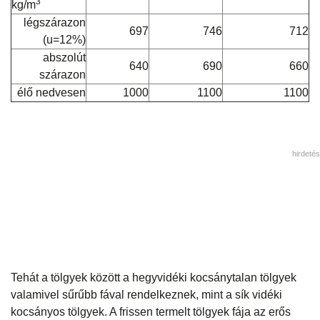
3
kg/m
légszárazon
697
746
712
(u=12%)
abszolút
640
690
660
szárazon
élő nedvesen
1000
1100
1100
hirdetés
Tehát a tölgyek között a hegyvidéki kocsánytalan tölgyek
valamivel sűrűbb fával rendelkeznek, mint a sík vidéki
kocsányos tölgyek. A frissen termelt tölgyek fája az erős