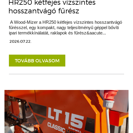
HR250 kétfejes vízszintes
hosszantvágó fűrész
A Wood-Mizer a HR250 kétfejes vízszintes hosszantvágó
fűrésszel, egy kompakt, nagy teljesítményű géppel bővíti
ipari termékkínálatát, raklapok és fűrész&aacute...
2026.07.22.
TOVÁBB OLVASOM