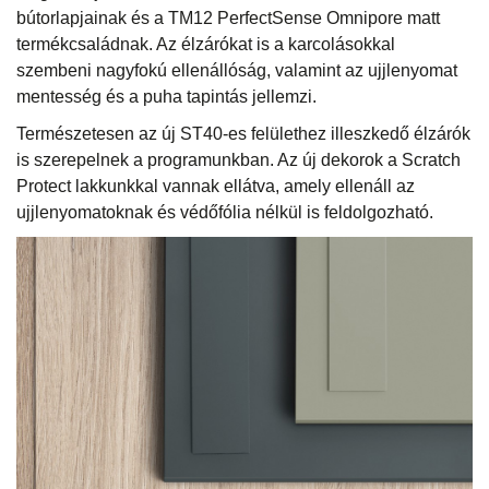
bútorlapjainak és a TM12 PerfectSense Omnipore matt
termékcsaládnak. Az élzárókat is a karcolásokkal
szembeni nagyfokú ellenállóság, valamint az ujjlenyomat
mentesség és a puha tapintás jellemzi.
Természetesen az új ST40-es felülethez illeszkedő élzárók
is szerepelnek a programunkban. Az új dekorok a Scratch
Protect lakkunkkal vannak ellátva, amely ellenáll az
ujjlenyomatoknak és védőfólia nélkül is feldolgozható.