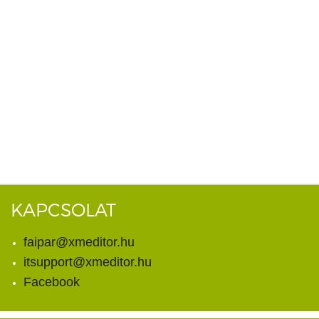
KAPCSOLAT
faipar@xmeditor.hu
itsupport@xmeditor.hu
Facebook