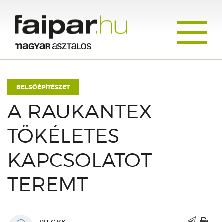
Toggle
navigati
BELSŐÉPÍTÉSZET
A RAUKANTEX
TÖKÉLETES
KAPCSOLATOT
TEREMT
PR-CIKK