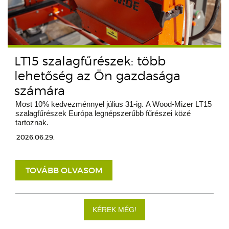
LT15 szalagfűrészek: több
lehetőség az Ön gazdasága
számára
Most 10% kedvezménnyel július 31-ig. A Wood-Mizer LT15
szalagfűrészek Európa legnépszerűbb fűrészei közé
tartoznak.
2026.06.29.
TOVÁBB OLVASOM
KÉREK MÉG!