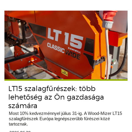
LT15 szalagfűrészek: több
lehetőség az Ön gazdasága
számára
Most 10% kedvezménnyel július 31-ig. A Wood-Mizer LT15
szalagfűrészek Európa legnépszerűbb fűrészei közé
tartoznak.