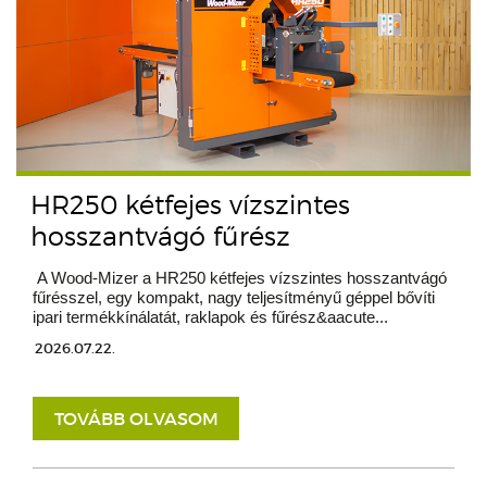
HR250 kétfejes vízszintes
hosszantvágó fűrész
A Wood-Mizer a HR250 kétfejes vízszintes hosszantvágó
fűrésszel, egy kompakt, nagy teljesítményű géppel bővíti
ipari termékkínálatát, raklapok és fűrész&aacute...
2026.07.22.
TOVÁBB OLVASOM