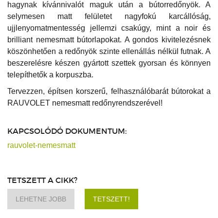
hagynak kívánnivalót maguk után a bútorredőnyök. A
selymesen matt felületet nagyfokú karcállóság,
ujjlenyomatmentesség jellemzi csakúgy, mint a noir és
brilliant nemesmatt bútorlapokat. A gondos kivitelezésnek
köszönhetően a redőnyök szinte ellenállás nélkül futnak. A
beszerelésre készen gyártott szettek gyorsan és könnyen
telepíthetők a korpuszba.
Tervezzen, építsen korszerű, felhasználóbarát bútorokat a
RAUVOLET nemesmatt redőnyrendszerével!
KAPCSOLÓDÓ DOKUMENTUM:
rauvolet-nemesmatt
TETSZETT A CIKK?
LEHETNE JOBB
TETSZETT!