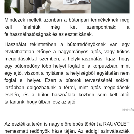
Mindezek mellett azonban a bútoripari termékeknek meg
kell felelniük még két szempontnak: a
felhasználhatóságnak és az esztétikának.
Használat tekintetében a bútorredőnyöknek van egy
elvitathatatlan előnye a hagyományos ajtós, vagy fiókos
megoldásokkal szemben, a helykihasználás. Igaz, hogy
egy bútorredőny több helyet foglal el a korpuszban, mint
egy ajtó, viszont a nyitásnál a helyiségből egyáltalán nem
foglal el helyet. Ezért a bútorok tervezésénél sokkal
lazábban dolgozhatunk a térrel, mint ajtós megoldások
esetén, és a bútor használata közben sem kell attól
tartanunk, hogy útban lesz az ajtó.
hirdetés
Az esztétika terén is nagy előrelépés történt a RAUVOLET
nemesmatt redőnyök háza táján. Az eddigi színválaszték