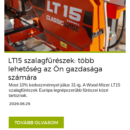
LT15 szalagfűrészek: több
lehetőség az Ön gazdasága
számára
Most 10% kedvezménnyel július 31-ig. A Wood-Mizer LT15
szalagfűrészek Európa legnépszerűbb fűrészei közé
tartoznak.
2026.06.29.
TOVÁBB OLVASOM