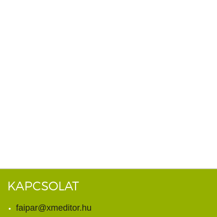
KAPCSOLAT
faipar@xmeditor.hu