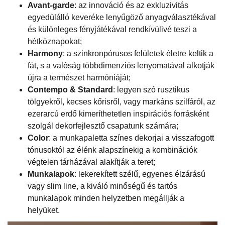
Avant-garde
: az innováció és az exkluzivitás
egyedülálló keveréke lenyűgöző anyagválasztékával
és különleges fényjátékával rendkívülivé teszi a
hétköznapokat;
Harmony
: a szinkronpórusos felületek életre keltik a
fát, s a valóság többdimenziós lenyomatával alkotják
újra a természet harmóniáját;
Contempo & Standard
: legyen szó rusztikus
tölgyekről, kecses kőrisről, vagy markáns szilfáról, az
ezerarcú erdő kimeríthetetlen inspirációs forrásként
szolgál dekorfejlesztő csapatunk számára;
Color
: a munkapaletta színes dekorjai a visszafogott
tónusoktól az élénk alapszínekig a kombinációk
végtelen tárházával alakítják a teret;
Munkalapok
: lekerekített szélű, egyenes élzárású
vagy slim line, a kiváló minőségű és tartós
munkalapok minden helyzetben megállják a
helyüket.