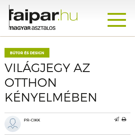
Toggle
navigati
BÚTOR ÉS DESIGN
VILÁGJEGY AZ
OTTHON
KÉNYELMÉBEN
PR-CIKK