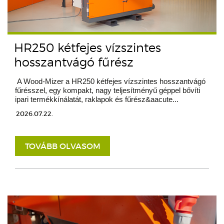
HR250 kétfejes vízszintes
hosszantvágó fűrész
A Wood-Mizer a HR250 kétfejes vízszintes hosszantvágó
fűrésszel, egy kompakt, nagy teljesítményű géppel bővíti
ipari termékkínálatát, raklapok és fűrész&aacute...
2026.07.22.
TOVÁBB OLVASOM