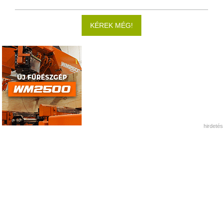
KÉREK MÉG!
hirdetés