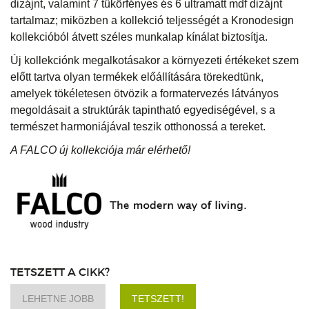
dizájnt, valamint 7 tükörfényes és 6 ultramatt mdf dizájnt
tartalmaz; miközben a kollekció teljességét a Kronodesign
kollekcióból átvett széles munkalap kínálat biztosítja.
Új kollekciónk megalkotásakor a környezeti értékeket szem
előtt tartva olyan termékek előállítására törekedtünk,
amelyek tökéletesen ötvözik a formatervezés látványos
megoldásait a struktúrák tapintható egyediségével, s a
természet harmoniájával teszik otthonossá a tereket.
A FALCO új kollekciója már elérhető!
TETSZETT A CIKK?
LEHETNE JOBB
TETSZETT!