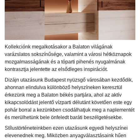
Kollekciónk megalkotásakor a Balaton világának
varázslatos sokszínűsége, valamint a városi hétköznapok
mozgalmasságának és a tóparti pihenés nyugalmának
kontrasztja jelentette az elsődleges inspirációt.
Dizájn utazásunk Budapest nyüzsgő városában kezdődik,
ahonnan elindulva különböző helyszíneken keresztül
érkezünk meg a Balaton békés partjára, ahol az aktív
kikapcsolódást jelentő vízparti délutánt követően este egy
pohár borral a kezünkben csodálhatjuk meg a naplementét
és merülhetünk bele önfeledt baráti beszélgetésekbe.
Stílustörténeteinkben ezen utazásunk egyedi helyszínei
elevenednek meg. Miközben anyagválasztásaink hűen