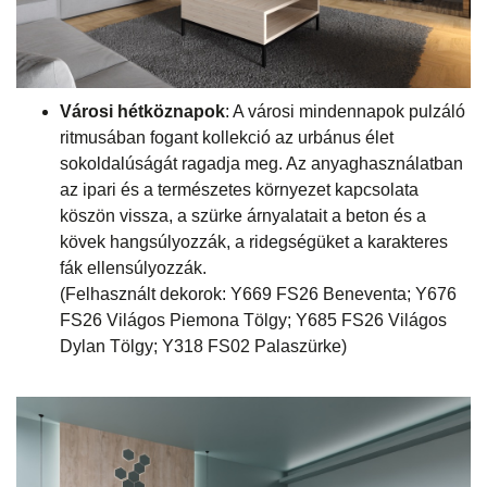
Városi hétköznapok
: A városi mindennapok pulzáló
ritmusában fogant kollekció az urbánus élet
sokoldalúságát ragadja meg. Az anyaghasználatban
az ipari és a természetes környezet kapcsolata
köszön vissza, a szürke árnyalatait a beton és a
kövek hangsúlyozzák, a ridegségüket a karakteres
fák ellensúlyozzák.
(Felhasznált dekorok: Y669 FS26 Beneventa; Y676
FS26 Világos Piemona Tölgy; Y685 FS26 Világos
Dylan Tölgy; Y318 FS02 Palaszürke)