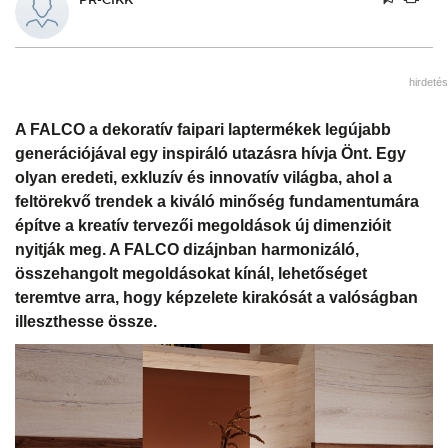
hirdetés
A FALCO a dekoratív faipari laptermékek legújabb
generációjával egy inspiráló utazásra hívja Önt. Egy
olyan eredeti, exkluzív és innovatív világba, ahol a
feltörekvő trendek a kiváló minőség fundamentumára
építve a kreatív tervezői megoldások új dimenzióit
nyitják meg. A FALCO dizájnban harmonizáló,
összehangolt megoldásokat kínál, lehetőséget
teremtve arra, hogy képzelete kirakósát a valóságban
illeszthesse össze.