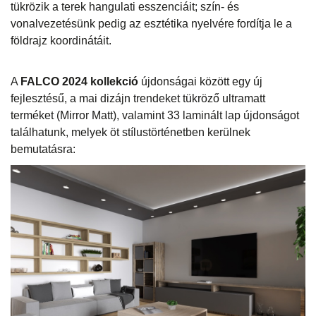
tükrözik a terek hangulati esszenciáit; szín- és
vonalvezetésünk pedig az esztétika nyelvére fordítja le a
földrajz koordinátáit.
A
FALCO 2024 kollekció
újdonságai között egy új
fejlesztésű, a mai dizájn trendeket tükröző ultramatt
terméket (Mirror Matt), valamint 33 laminált lap újdonságot
találhatunk, melyek öt stílustörténetben kerülnek
bemutatásra: