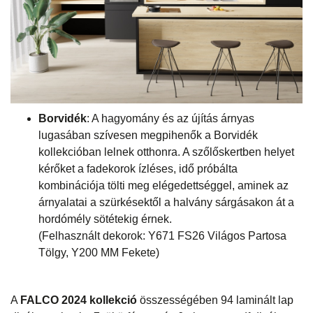
Borvidék
: A hagyomány és az újítás árnyas
lugasában szívesen megpihenők a Borvidék
kollekcióban lelnek otthonra. A szőlőskertben helyet
kérőket a fadekorok ízléses, idő próbálta
kombinációja tölti meg elégedettséggel, aminek az
árnyalatai a szürkésektől a halvány sárgásakon át a
hordómély sötétekig érnek.
(Felhasznált dekorok: Y671 FS26 Világos Partosa
Tölgy, Y200 MM Fekete)
A
FALCO 2024 kollekció
összességében 94 laminált lap