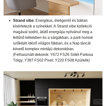
Strand vibe
: Energikus, életigenlő és bátran
kísérletezik a színekkel. A Strand vibe kollekció
magával sodró, átütő energiája nyilvánul meg a
feltűnő kékekben és a sárgákban, a parti homok
szőkéjét idéző világos fákban, és a Nap táncát
követő komplex mintájú dekorokban.
(Felhasznált dekorok: Y672 FS26 Sötét Partosa
Tölgy; Y387 FS02 Pixel; Y220 FS08 Azúrkék)