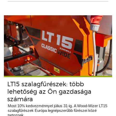
LT15 szalagfűrészek: több
lehetőség az Ön gazdasága
számára
Most 10% kedvezménnyel július 31-ig. A Wood-Mizer LT15
szalagfűrészek Európa legnépszerűbb fűrészei közé
tartoznak.