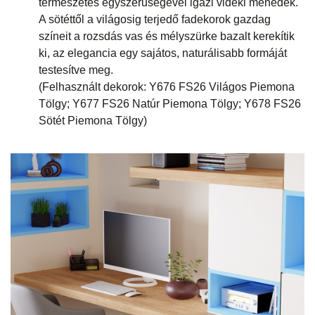
természetes egyszerűségével igazi vidéki menedék.
A sötéttől a világosig terjedő fadekorok gazdag
színeit a rozsdás vas és mélyszürke bazalt kerekítik
ki, az elegancia egy sajátos, naturálisabb formáját
testesítve meg.
(Felhasznált dekorok: Y676 FS26 Világos Piemona
Tölgy; Y677 FS26 Natúr Piemona Tölgy; Y678 FS26
Sötét Piemona Tölgy)