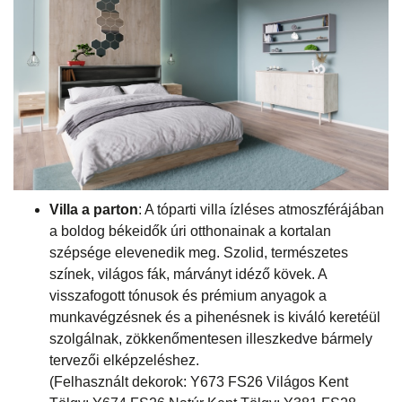
Villa a parton
: A tóparti villa ízléses atmoszférájában
a boldog békeidők úri otthonainak a kortalan
szépsége elevenedik meg. Szolid, természetes
színek, világos fák, márványt idéző kövek. A
visszafogott tónusok és prémium anyagok a
munkavégzésnek és a pihenésnek is kiváló keretéül
szolgálnak, zökkenőmentesen illeszkedve bármely
tervezői elképzeléshez.
(Felhasznált dekorok: Y673 FS26 Világos Kent