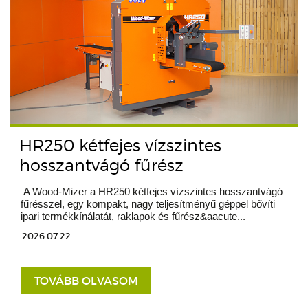
HR250 kétfejes vízszintes
hosszantvágó fűrész
A Wood-Mizer a HR250 kétfejes vízszintes hosszantvágó
fűrésszel, egy kompakt, nagy teljesítményű géppel bővíti
ipari termékkínálatát, raklapok és fűrész&aacute...
2026.07.22.
TOVÁBB OLVASOM