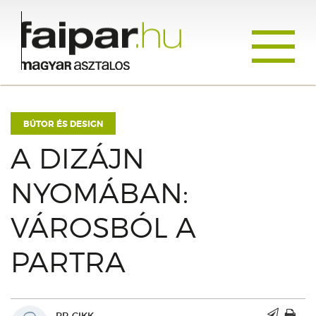
Toggle
navigati
BÚTOR ÉS DESIGN
A DIZÁJN
NYOMÁBAN:
VÁROSBÓL A
PARTRA
PR-CIKK