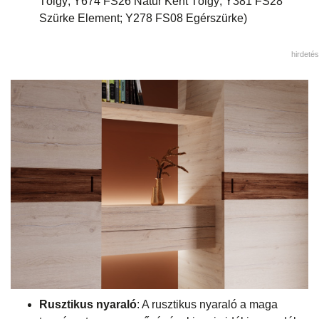
Tölgy; Y674 FS26 Natúr Kent Tölgy; Y381 FS28
Szürke Element; Y278 FS08 Egérszürke)
hirdetés
Rusztikus nyaraló
: A rusztikus nyaraló a maga