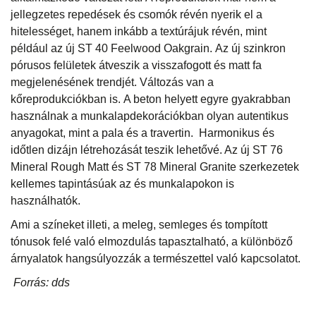
jellegzetes repedések és csomók révén nyerik el a
hitelességet, hanem inkább a textúrájuk révén, mint
például az új ST 40 Feelwood Oakgrain. Az új szinkron
pórusos felületek átveszik a visszafogott és matt fa
megjelenésének trendjét. Változás van a
kőreprodukciókban is. A beton helyett egyre gyakrabban
használnak a munkalapdekorációkban olyan autentikus
anyagokat, mint a pala és a travertin. Harmonikus és
időtlen dizájn létrehozását teszik lehetővé. Az új ST 76
Mineral Rough Matt és ST 78 Mineral Granite szerkezetek
kellemes tapintásúak az és munkalapokon is
használhatók.
Ami a színeket illeti, a meleg, semleges és tompított
tónusok felé való elmozdulás tapasztalható, a különböző
árnyalatok hangsúlyozzák a természettel való kapcsolatot.
Forrás: dds