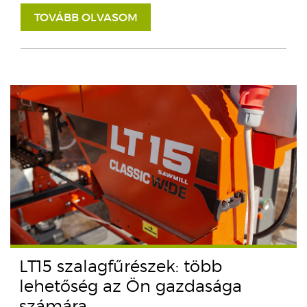
TOVÁBB OLVASOM
LT15 szalagfűrészek: több
lehetőség az Ön gazdasága
számára