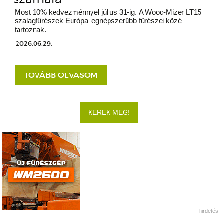
Most 10% kedvezménnyel július 31-ig. A Wood-Mizer LT15
szalagfűrészek Európa legnépszerűbb fűrészei közé
tartoznak.
2026.06.29.
TOVÁBB OLVASOM
KÉREK MÉG!
hirdetés