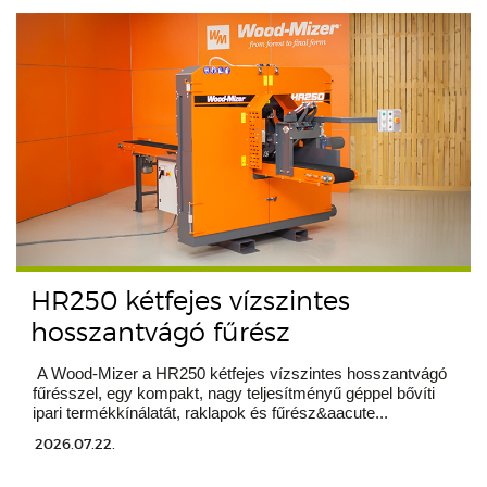
HR250 kétfejes vízszintes
hosszantvágó fűrész
A Wood-Mizer a HR250 kétfejes vízszintes hosszantvágó
fűrésszel, egy kompakt, nagy teljesítményű géppel bővíti
ipari termékkínálatát, raklapok és fűrész&aacute...
2026.07.22.