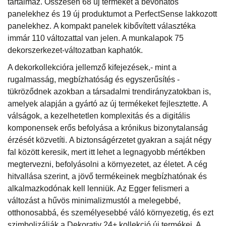
tartalmaz. Összesen 68 új terméket a bevonatos
panelekhez és 19 új produktumot a PerfectSense lakkozott
panelekhez. A kompakt panelek kibővített választéka
immár 110 változattal van jelen. A munkalapok 75
dekorszerkezet-változatban kaphatók.
A dekorkollekcióra jellemző kifejezések,- mint a
rugalmasság, megbízhatóság és egyszerűsítés -
tükröződnek azokban a társadalmi trendirányzatokban is,
amelyek alapján a gyártó az új termékeket fejlesztette. A
válságok, a kezelhetetlen komplexitás és a digitális
komponensek erős befolyása a krónikus bizonytalanság
érzését közvetíti. A biztonságérzetet gyakran a saját négy
fal között keresik, mert itt lehet a legnagyobb mértékben
megtervezni, befolyásolni a környezetet, az életet. A cég
hitvallása szerint, a jövő termékeinek megbízhatónak és
alkalmazkodónak kell lenniük. Az Egger felismeri a
változást a hűvös minimalizmustól a melegebbé,
otthonosabbá, és személyesebbé váló környezetig, és ezt
szimbolizálják a Dekorativ 24+ kollekció új termékei. A