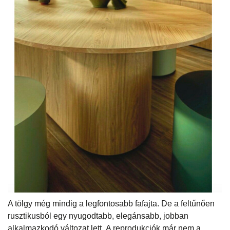
A tölgy még mindig a legfontosabb fafajta. De a feltűnően
rusztikusból egy nyugodtabb, elegánsabb, jobban
alkalmazkodó változat lett. A reprodukciók már nem a