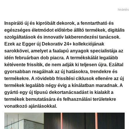
hirdetés
Inspiráló új és kipróbált dekorok, a fenntartható és
egészséges életmódot előtérbe állító termékek, digitális
szolgáltatások és innovatív lakberendezési tanácsok.
Ezek az Egger új Dekorativ 24+ kollekciójának
sarokkövei, amelyet a faalapú anyagok specialistája az
idén februárban dob piacra. A termékskálát legalább
kétévente frissítik, de nem adják ki teljesen újra. Ezáltal
gyorsabban reagálnak az új hatásokra, trendekre és
termékekre. A rövidebb frissítési ciklusok ellenére az új
termékek legalább négy évig a kínálatban maradnak. A
gyártó egy új típusú dekortanácsadást is kialakít a
termékek bemutatására és felhasználási területekre
vonatkozó ajánlásokkal.