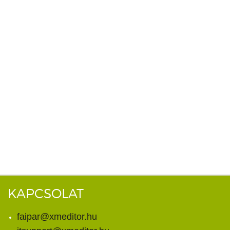
KAPCSOLAT
faipar@xmeditor.hu