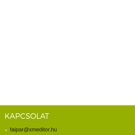
KAPCSOLAT
faipar@xmeditor.hu