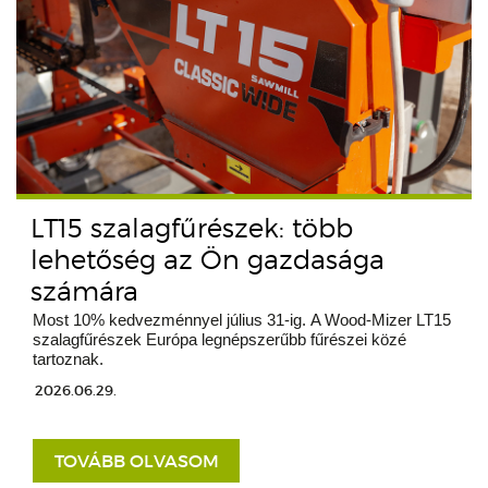
LT15 szalagfűrészek: több
lehetőség az Ön gazdasága
számára
Most 10% kedvezménnyel július 31-ig. A Wood-Mizer LT15
szalagfűrészek Európa legnépszerűbb fűrészei közé
tartoznak.
2026.06.29.
TOVÁBB OLVASOM