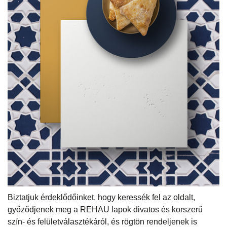
Biztatjuk érdeklődőinket, hogy keressék fel az oldalt,
győződjenek meg a REHAU lapok divatos és korszerű
szín- és felületválasztékáról, és rögtön rendeljenek is