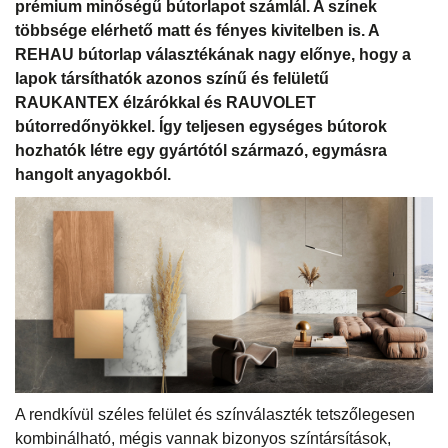
prémium minőségű bútorlapot számlál. A színek
többsége elérhető matt és fényes kivitelben is. A
REHAU bútorlap választékának nagy előnye, hogy a
lapok társíthatók azonos színű és felületű
RAUKANTEX élzárókkal és RAUVOLET
bútorredőnyökkel. Így teljesen egységes bútorok
hozhatók létre egy gyártótól származó, egymásra
hangolt anyagokból.
A rendkívül széles felület és színválaszték tetszőlegesen
kombinálható, mégis vannak bizonyos színtársítások,