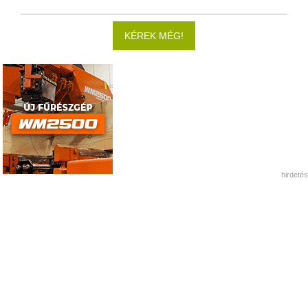
KÉREK MÉG!
hirdetés