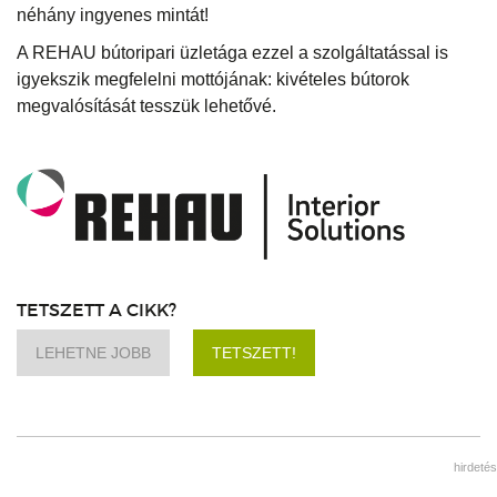
néhány ingyenes mintát!
A REHAU bútoripari üzletága ezzel a szolgáltatással is
igyekszik megfelelni mottójának: kivételes bútorok
megvalósítását tesszük lehetővé.
TETSZETT A CIKK?
LEHETNE JOBB
TETSZETT!
hirdetés