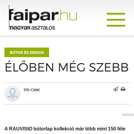
Toggle
navigati
BÚTOR ÉS DESIGN
ÉLŐBEN MÉG SZEBB
PR-CIKK
hirdetés
A RAUVISIO bútorlap kollekció már több mint 150 féle