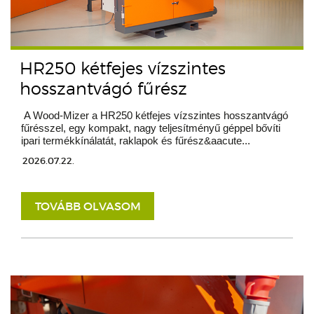
HR250 kétfejes vízszintes
hosszantvágó fűrész
A Wood-Mizer a HR250 kétfejes vízszintes hosszantvágó
fűrésszel, egy kompakt, nagy teljesítményű géppel bővíti
ipari termékkínálatát, raklapok és fűrész&aacute...
2026.07.22.
TOVÁBB OLVASOM