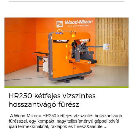
HR250 kétfejes vízszintes
hosszantvágó fűrész
A Wood-Mizer a HR250 kétfejes vízszintes hosszantvágó
fűrésszel, egy kompakt, nagy teljesítményű géppel bővíti
ipari termékkínálatát, raklapok és fűrész&aacute...