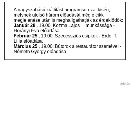
A nagyszabású kiállítást programsorozat kíséri,
melynek utolsó három előadását még e cikk
megjelenése után is meghallgathatják az érdeklődők:
Január 28
., 19.00: Kozma Lajos munkássága -
Horányi Éva előadása
Február 25
., 19.00: Szecessziós csipkék - Erdei T.
Lilla előadása
Március 25
., 19.00: Bútorok a restaurátor szemével -
Németh György előadása
hirdetés