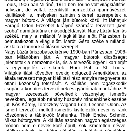
Louis, 1906-ban Milánó, 1911-ben Torino volt világkiállítási
helyszín, de voltak ezenkívül nemzetközi iparművészeti
kiállítások is, melyeken szintén sikerrel szerepeltek a
magyar bútorok. A világot járt bútorok közül itt láthatjuk
Faragó Ödön Erzsébet királyné számára tervezett „kerti
szoba" garni­túrájának másodpéldányát, Nagy Lázár támlás
székét, mely a milánói Világkiállítás előtt Párizsban is
bemutatkozott a világ előtt. Maróti Géza széke a milánói,
asztala a torinói kiállításon szerepelt.
Nagy Lázár úriszobaszekrénye 1900-ban Párizsban, 1906-
ban Milánóban járt. A magyar bútorok dicsőséget
jelentettek a nemzetnek is, és a tervezők egyéni karrierjét
is egyengették a sikerek. Horti Pál a St. Louis-i
Világkiállítást követően évekig dolgozott Amerikában, az
általa tervezett magyar kiállítási rész annyira megnyerte az
ottani közönség tetszését. A kiállítás nem ragaszkodik
csupán a kor híres tervezőinek és gyártóinak munkáihoz. A
magyar szecesszió bővelkedik viszonylag ismerős
nevekben, legalább néhány húzónév mindenkinek eszébe
jut: Kós Károly, Toroczkay Wigand Ede, Lechner Ödön. Az
ismert tervezők mellett ismerős kivitelezők nevei is ránk
köszönnek a táblákról: Mahunka, Thék Endre, Schmidt
Miksa bútorgyára. A kiállítás azonban nagyon egészséges
módon nem e nevek köré épült, sok ismeretlen névvel
találkozhatunk, és bátor vállalás a kiállítási cédulákon