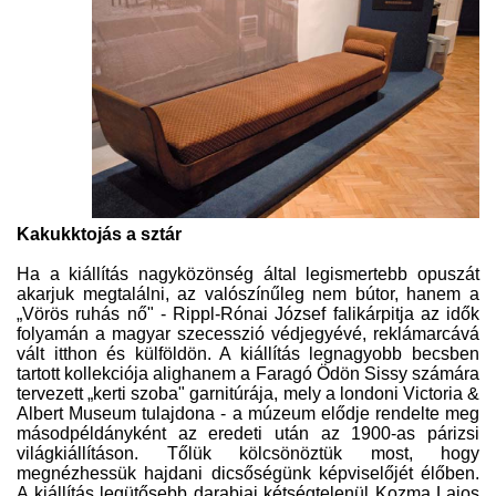
Kakukktojás a sztár
Ha a kiállítás nagyközönség által legismertebb opuszát
akarjuk megtalálni, az valószínűleg nem bútor, hanem a
„Vörös ruhás nő" - Rippl-Rónai József falikárpitja az idők
folyamán a magyar szecesszió védjegyévé, reklámarcává
vált itthon és külföldön. A kiállítás legnagyobb becsben
tartott kollekciója alighanem a Faragó Ödön Sissy számára
tervezett „kerti szoba" garnitúrája, mely a londoni Victoria &
Albert Museum tulajdona - a múzeum elődje rendelte meg
másodpéldányként az eredeti után az 1900-as párizsi
világkiállításon. Tőlük kölcsönöztük most, hogy
megnézhessük hajdani dicsőségünk képviselőjét élőben.
A kiállítás legütősebb darabjai kétségtelenül Kozma Lajos