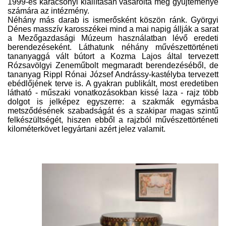
1999-es karácsonyi kiállításán vásárolta meg gyűjteménye
számára az intézmény.
Néhány más darab is ismerősként köszön ránk. Györgyi
Dénes masszív karosszékei mind a mai napig állják a sarat
a Mezőgazdasági Múzeum használatban lévő eredeti
berendezéseként. Láthatunk néhány művészettörténeti
tananyaggá vált bútort a Kozma Lajos által tervezett
Rózsavölgyi Zeneműbolt megmaradt berendezéséből, de
tananyag Rippl Rónai József Andrássy-kastélyba tervezett
ebédlőjének terve is. A gyakran publikált, most eredetiben
látható - műszaki vonatkozásokban kissé laza - rajz több
dolgot is jelképez egyszerre: a szakmák egymásba
metsződésének szabadságát és a szakipar magas szintű
felkészültségét, hiszen ebből a rajzból művészettörténeti
kilométerkövet legyártani azért jelez valamit.