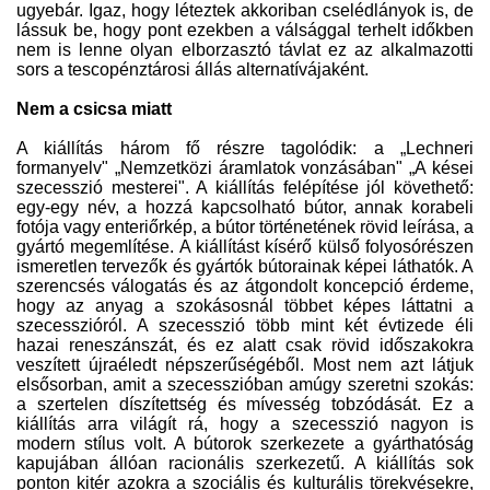
ugyebár. Igaz, hogy léteztek akkoriban cselédlányok is, de
lássuk be, hogy pont ezekben a válsággal terhelt időkben
nem is lenne olyan elborzasztó távlat ez az alkalmazotti
sors a tescopénztárosi állás alternatívájaként.
Nem a csicsa miatt
A kiállítás három fő részre tagolódik: a „Lechneri
formanyelv" „Nemzetközi áramlatok vonzásában" „A kései
szecesszió mesterei". A kiállítás felépítése jól követhető:
egy-egy név, a hozzá kapcsolható bútor, annak korabeli
fotója vagy enteriőrkép, a bútor történetének rövid leírása, a
gyártó megemlítése. A kiállítást kísérő külső folyosórészen
ismeretlen tervezők és gyártók bútorainak képei láthatók. A
szerencsés válogatás és az átgondolt koncepció érdeme,
hogy az anyag a szokásosnál többet képes láttatni a
szecesszióról. A szecesszió több mint két évtizede éli
hazai reneszánszát, és ez alatt csak rövid időszakokra
veszített újraéledt népszerűségéből. Most nem azt látjuk
elsősorban, amit a szecesszióban amúgy szeretni szokás:
a szertelen díszítettség és mívesség tobzódását. Ez a
kiállítás arra világít rá, hogy a szecesszió nagyon is
modern stílus volt. A bútorok szerkezete a gyárthatóság
kapujában állóan racionális szerkezetű. A kiállítás sok
ponton kitér azokra a szociális és kulturális törekvésekre,