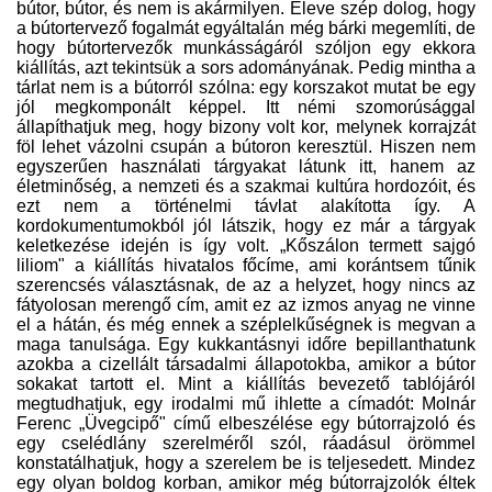
bútor, bútor, és nem is akármilyen. Eleve szép dolog, hogy
a bútortervező fogalmát egyáltalán még bárki megemlíti, de
hogy bútortervezők munkásságáról szóljon egy ekkora
kiállítás, azt tekintsük a sors adományának. Pedig mintha a
tárlat nem is a bútorról szólna: egy korszakot mutat be egy
jól megkomponált képpel. Itt némi szomorúsággal
állapíthatjuk meg, hogy bizony volt kor, melynek korrajzát
föl lehet vázolni csupán a bútoron keresztül. Hiszen nem
egyszerűen használati tárgyakat látunk itt, hanem az
életminőség, a nemzeti és a szakmai kultúra hordozóit, és
ezt nem a történelmi távlat alakította így. A
kordokumentumokból jól látszik, hogy ez már a tárgyak
keletkezése idején is így volt. „Kőszálon termett sajgó
liliom" a kiállítás hivatalos főcíme, ami korántsem tűnik
szerencsés választásnak, de az a helyzet, hogy nincs az
fátyolosan merengő cím, amit ez az izmos anyag ne vinne
el a hátán, és még ennek a széplelkűségnek is megvan a
maga tanulsága. Egy kukkantásnyi időre bepillanthatunk
azokba a cizellált társadalmi állapotokba, amikor a bútor
sokakat tartott el. Mint a kiállítás bevezető tablójáról
megtudhatjuk, egy irodalmi mű ihlette a címadót: Molnár
Ferenc „Üvegcipő" című elbeszélése egy bútorrajzoló és
egy cselédlány szerelméről szól, ráadásul örömmel
konstatálhatjuk, hogy a szerelem be is teljesedett. Mindez
egy olyan boldog korban, amikor még bútorrajzolók éltek