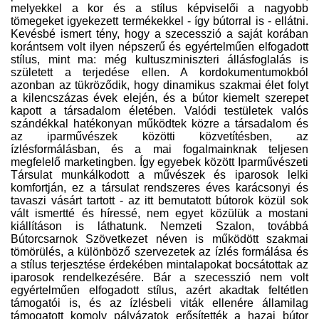
melyekkel a kor és a stílus képviselői a nagyobb
tömegeket igyekezett termékekkel - így bútorral is - ellátni.
Kevésbé ismert tény, hogy a szecesszió a saját korában
korántsem volt ilyen népszerű és egyértelműen elfogadott
stílus, mint ma: még kultuszminiszteri állásfoglalás is
született a terjedése ellen. A kordokumentumokból
azonban az tükröződik, hogy dinamikus szakmai élet folyt
a kilencszázas évek elején, és a bútor kiemelt szerepet
kapott a társadalom életében. Valódi testületek valós
szándékkal hatékonyan működtek közre a társadalom és
az iparművészek közötti közvetítésben, az
ízlésformálásban, és a mai fogalmainknak teljesen
megfelelő marketingben. Így egyebek között Iparművészeti
Társulat munkálkodott a művészek és iparosok lelki
komfortján, ez a társulat rendszeres éves karácsonyi és
tavaszi vásárt tartott - az itt bemutatott bútorok közül sok
vált ismertté és híressé, nem egyet közülük a mostani
kiállításon is láthatunk. Nemzeti Szalon, továbbá
Bútorcsarnok Szövetkezet néven is működött szakmai
tömörülés, a különböző szervezetek az ízlés formálása és
a stílus terjesztése érdekében mintalapokat bocsátottak az
iparosok rendelkezésére. Bár a szecesszió nem volt
egyértelműen elfogadott stílus, azért akadtak feltétlen
támogatói is, és az ízlésbeli viták ellenére államilag
támogatott komoly pályázatok erősítették a hazai bútor