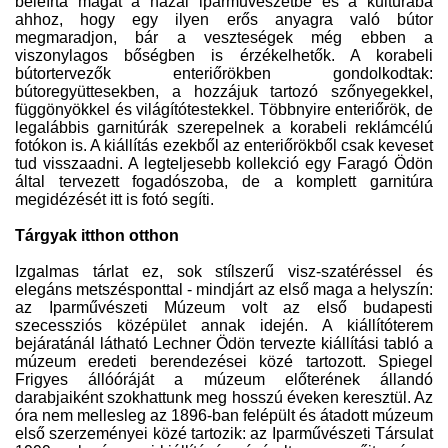
beleírta magát a hazai iparművészetbe és a kultúrába
ahhoz, hogy egy ilyen erős anyagra való bútor
megmaradjon, bár a veszteségek még ebben a
viszonylagos bőségben is érzékelhetők. A korabeli
bútortervezők enteriőrökben gondolkodtak:
bútoregyüttesekben, a hozzájuk tartozó szőnyegekkel,
függönyökkel és világítótestekkel. Többnyire enteriőrök, de
legalábbis garnitúrák szerepelnek a korabeli reklámcélú
fotókon is. A kiállítás ezekből az enteriőrökből csak keveset
tud visszaadni. A legteljesebb kollekció egy Faragó Ödön
által tervezett fogadószoba, de a komplett garnitúra
megidézését itt is fotó segíti.
Tárgyak itthon otthon
Izgalmas tárlat ez, sok stílszerű visz-szatéréssel és
elegáns metszésponttal - mindjárt az első maga a helyszín:
az Iparművészeti Múzeum volt az első budapesti
szecessziós középület annak idején. A kiállítóterem
bejáratánál látható Lechner Ödön tervezte kiállítási tabló a
múzeum eredeti berendezései közé tartozott. Spiegel
Frigyes állóóráját a múzeum előterének állandó
darabjaiként szokhattunk meg hosszú éveken keresztül. Az
óra nem mellesleg az 1896-ban felépült és átadott múzeum
első szerzeményei közé tartozik: az Iparművészeti Társulat