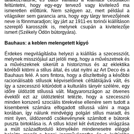
feltüntetni, hogy egy-egy tervező vagy kivitelező ma
ismeretlen előttünk. Nem szégyen az, mert például a
világsiker sem garancia arra, hogy egy tárgy tervezőjének
neve is fönnmaradjon; így járt az 1911-es torinói kiállításon
szereplő karosszék is, melynek csupán a kivitelezője
ismert (Székely Ödön bútorgyára).
Bauhaus: a keblen melengetett kígyó
Érdekes megvilágításba helyezi a kiállítás a szecessziót,
melynek missziójául azt jelöli meg, hogy a művészetnek és
a művészeknek sikerült a historizmus és az eklektika
köréből kitörni a stílus által, és utat nyitni az Art Deco és a
Bauhaus felé. A sors fintora, hogy a díszítettség a későbbi
racionálisabb stílusok képviselőinek céltáblájává vált, és
így a szecesszió kitúródott a kulturális tányér szélére, egy
időre üldözött stílussá vált. Magyarországon az ötvenes
évektől ezt az üldöztetést tetézte, hogy a szecesszió
minden korszerű szociális törekvése ellenére sem tudott a
kisemberek számára elfogadott stílussá válni a maga
korában, így nálunk mindvégig polgári stílus maradt, és
mint ilyen, üldözendő csökevénynek számított e bútorok
puszta birtoklása is. A stílus közel két évtizedes virágzása
a múlt századforduló környékén mindenesetre eléggé