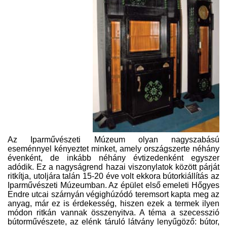
Az Iparművészeti Múzeum olyan nagyszabású
eseménnyel kényeztet minket, amely országszerte néhány
évenként, de inkább néhány évtizedenként egyszer
adódik. Ez a nagyságrend hazai viszonylatok között párját
ritkítja, utoljára talán 15-20 éve volt ekkora bútorkiállítás az
Iparművészeti Múzeumban. Az épület első emeleti Hőgyes
Endre utcai szárnyán végighúzódó teremsort kapta meg az
anyag, már ez is érdekesség, hiszen ezek a termek ilyen
módon ritkán vannak összenyitva. A téma a szecesszió
bútorművészete, az elénk táruló látvány lenyűgöző: bútor,