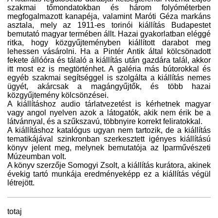
szakmai tőmondatokban és három folyóméterben
megfogalmazott kanapéja, valamint Maróti Géza markáns
asztala, mely az 1911-es torinói kiállítás Budapestet
bemutató magyar termében állt. Hazai gyakorlatban eléggé
ritka, hogy közgyűjteményben kiállított darabot meg
lehessen vásárolni. Ha a Pintér Antik által kölcsönadott
fekete állóóra és tálaló a kiállítás után gazdára talál, akkor
itt most ez is megtörténhet. A galéria más bútorokkal és
egyéb szakmai segítséggel is szolgálta a kiállítás nemes
ügyét, akárcsak a magángyűjtők, és több hazai
közgyűjtemény kölcsönzései.
A kiállításhoz audio tárlatvezetést is kérhetnek magyar
vagy angol nyelven azok a látogatók, akik nem érik be a
látvánnyal, és a szűkszavú, többnyire korrekt feliratokkal.
A kiállításhoz katalógus ugyan nem tartozik, de a kiállítás
tematikájával szinkronban szerkesztett igényes kiállítású
könyv jelent meg, melynek bemutatója az Iparművészeti
Múzeumban volt.
A könyv szerzője Somogyi Zsolt, a kiállítás kurátora, akinek
évekig tartó munkája eredményeképp ez a kiállítás végül
létrejött.
totaj