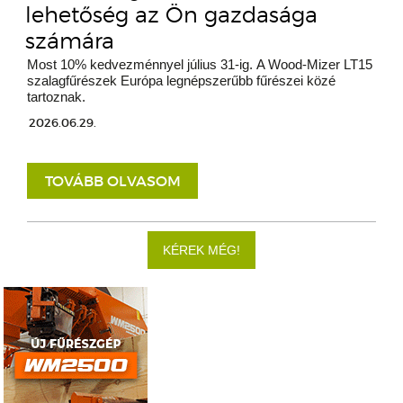
lehetőség az Ön gazdasága
számára
Most 10% kedvezménnyel július 31-ig. A Wood-Mizer LT15
szalagfűrészek Európa legnépszerűbb fűrészei közé
tartoznak.
2026.06.29.
TOVÁBB OLVASOM
KÉREK MÉG!