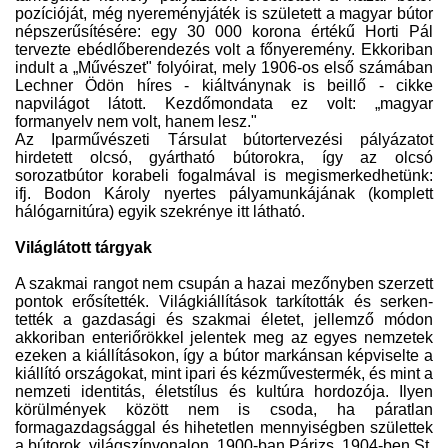
pozícióját, még nyereményjáték is született a magyar bútor
népszerűsítésére: egy 30 000 korona értékű Horti Pál
tervezte ebédlőberendezés volt a főnyeremény. Ekkoriban
indult a „Művészet" folyóirat, mely 1906-os első számában
Lechner Ödön híres - kiáltványnak is beillő - cikke
napvilágot látott. Kezdőmondata ez volt: „magyar
formanyelv nem volt, hanem lesz."
Az Iparművészeti Társulat bútortervezési pályázatot
hirdetett olcsó, gyártható bútorokra, így az olcsó
sorozatbútor korabeli fogalmával is megismerkedhetünk:
ifj. Bodon Károly nyertes pályamunkájának (komplett
hálógarnitúra) egyik szekrénye itt látható.
Világlátott tárgyak
A szakmai rangot nem csupán a hazai mezőnyben szerzett
pontok erősítették. Világkiállítások tarkították és serken­
tették a gazdasági és szakmai életet, jellemző módon
akkoriban enteriőrökkel jelentek meg az egyes nemzetek
ezeken a kiállításokon, így a bútor markánsan képviselte a
kiállító országokat, mint ipari és kézművestermék, és mint a
nemzeti identitás, életstílus és kultúra hordozója. Ilyen
körülmények között nem is csoda, ha páratlan
formagazdagsággal és hihetetlen mennyiségben születtek
a bútorok, világszínvonalon. 1900-ban Párizs, 1904-ben St.