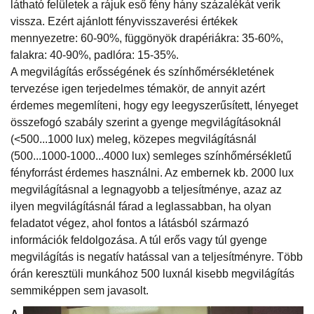
látható felületek a rájuk eső fény hány százalékát verik
vissza. Ezért ajánlott fényvisszaverési értékek
mennyezetre: 60-90%, függönyök drapériákra: 35-60%,
falakra: 40-90%, padlóra: 15-35%.
A megvilágítás erősségének és színhőmérsékletének
tervezése igen terjedelmes témakör, de annyit azért
érdemes megemlíteni, hogy egy leegyszerűsített, lényeget
összefogó szabály szerint a gyenge megvilágításoknál
(<500...1000 lux) meleg, közepes megvilágításnál
(500...1000-1000...4000 lux) semleges színhőmérsékletű
fényforrást érdemes használni. Az embernek kb. 2000 lux
megvilágításnal a legnagyobb a teljesítménye, azaz az
ilyen megvilágításnál fárad a leglassabban, ha olyan
feladatot végez, ahol fontos a látásból származó
információk feldolgozása. A túl erős vagy túl gyenge
megvilágítás is negatív hatással van a teljesítményre. Több
órán keresztüli munkához 500 luxnál kisebb megvilágítás
semmiképpen sem javasolt.