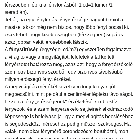
térszögben lép ki a fényforrásból (1 cd=1 lumen/1
steradián).
Tehát, ha egy fényforrás fényerőssége nagyobb mint a
másiké, akkor még nem biztos, hogy több fényt bocsát ki,
csak lehet, hogy kisebb szögben (térszögben) sugároz,
azaz jobban vakít, erősebbnek látszik.
A
fénysűrűség
(egysége: cd/m2) egyszerűen fogalmazva
a világító vagy a megvilágított felületek által keltett
fényérzetet határozza meg, azaz azt, hogy a fényt érzékelő
szem egy bizonyos szögből, egy bizonyos távolságból
milyen erősségű fényt érzékel.
A megvilágítás mértékét közel sem tudjuk olyan jól
megbecsülni, mint például a centiméter léptékű távolságot,
hiszen a fény „erősségének" érzékelését szubjektív
tényezők, és a szem fényérzékelő sejtjeinek alkalmazkodó
képessége is befolyásolja. Így a megvilágítás becsléséhez
is segédeszköz, méréséhez pedig műszer szükséges. Ha
valaki nem akar fénymérő berendezésre beruházni, mert
megelégszik a megvilágítás becslésével, és szereti az