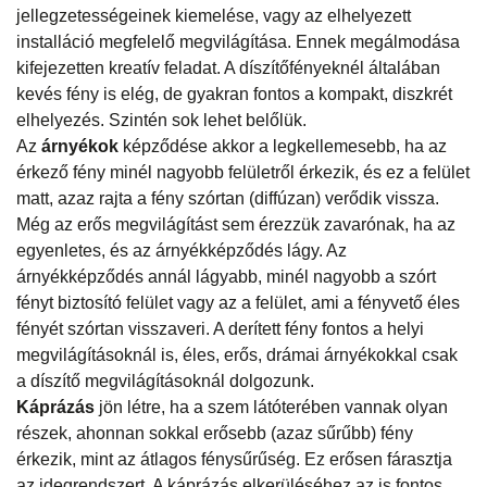
jellegzetességeinek kiemelése, vagy az elhelyezett
installáció megfelelő megvilágítása. Ennek megálmodása
kifejezetten kreatív feladat. A díszítőfényeknél általában
kevés fény is elég, de gyakran fontos a kompakt, diszkrét
elhelyezés. Szintén sok lehet belőlük.
Az
árnyékok
képződése akkor a legkellemesebb, ha az
érkező fény minél nagyobb felületről érkezik, és ez a felület
matt, azaz rajta a fény szórtan (diffúzan) verődik vissza.
Még az erős megvilágítást sem érezzük zavarónak, ha az
egyenletes, és az árnyékképződés lágy. Az
árnyékképződés annál lágyabb, minél nagyobb a szórt
fényt biztosító felület vagy az a felület, ami a fényvető éles
fényét szórtan visszaveri. A derített fény fontos a helyi
megvilágításoknál is, éles, erős, drámai árnyékokkal csak
a díszítő megvilágításoknál dolgozunk.
Káprázás
jön létre, ha a szem látóterében vannak olyan
részek, ahonnan sokkal erősebb (azaz sűrűbb) fény
érkezik, mint az átlagos fénysűrűség. Ez erősen fárasztja
az idegrendszert. A káprázás elkerüléséhez az is fontos,