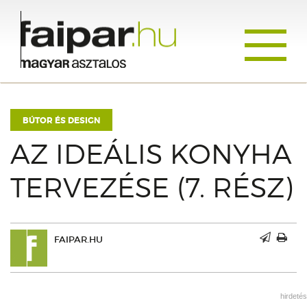
Toggle
navigati
BÚTOR ÉS DESIGN
AZ IDEÁLIS KONYHA
TERVEZÉSE (7. RÉSZ)
FAIPAR.HU
hirdetés