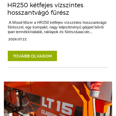
HR250 kétfejes vízszintes
hosszantvágó fűrész
A Wood-Mizer a HR250 kétfejes vízszintes hosszantvágó
fűrésszel, egy kompakt, nagy teljesítményű géppel bővíti
ipari termékkínálatát, raklapok és fűrész&aacute...
2026.07.22.
TOVÁBB OLVASOM