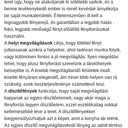
teret úgy, hogy ne alakuljanak ki sötétebb sarkok, és a
benne tevékenykedő ember is minél kevésbé árnyékolja
be saját munkaterületét. Értelemszerűen itt kell a
legnagyobb fényerejű, és garantáltan a legjobb hatás -
fokú, legjobb minőségű fényt előállító fényforrásokat
használni.
A
helyi megvilágítások
célja, hogy többlet fényt
juttassanak azokra a helyekre, ahol tartósan munka folyik,
vagy különösen fontos a jó megvilágítás. Ilyen megoldás
lehet, hogy plusz fényforrást szerelünk a tárolóhelyek
belsejébe is. A kisebb megvilágítandó felületek miatt
kisebb fényáram elegendő, ám mivel több helyen van rá
szükség, ezek összteljesítménye számottevő lesz.
A
díszítőfények
funkciója, hogy saját megvilágítást
kapjanak az egyes díszítőelemek, vagy akár maga a
fényforrás legyen díszítőelem, ezzel esztétikailag sokkal
kellemesebbé téve a teret. A díszítőfényekkel
kiegyensúlyozhatjuk azt a képet, amit a konyha tár elénk.
Az egyes díszítő megvilágításoknál lényeg az adott térrész