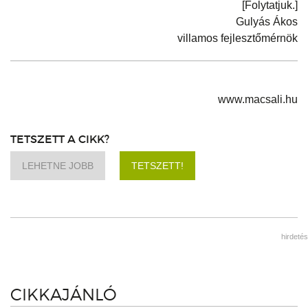
[Folytatjuk.]
Gulyás Ákos
villamos fejlesztőmérnök
www.macsali.hu
TETSZETT A CIKK?
LEHETNE JOBB
TETSZETT!
hirdetés
CIKKAJÁNLÓ