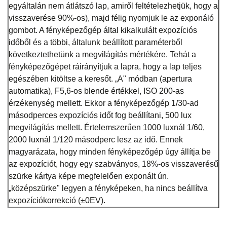
egyáltalán nem átlátszó lap, amiről feltételezhetjük, hogy a
visszaverése 90%-os), majd félig nyomjuk le az exponáló
gombot. A fényképezőgép által kikalkulált expozíciós
időből és a többi, általunk beállított paraméterből
következtethetünk a megvilágítás mértékére. Tehát a
fényképezőgépet ráirányítjuk a lapra, hogy a lap teljes
egészében kitöltse a keresőt. „A" módban (apertura
automatika), F5,6-os blende értékkel, ISO 200-as
érzékenység mellett. Ekkor a fényképezőgép 1/30-ad
másodperces expozíciós időt fog beállítani, 500 lux
megvilágítás mellett. Értelemszerűen 1000 luxnál 1/60,
2000 luxnál 1/120 másodperc lesz az idő. Ennek
magyarázata, hogy minden fényképezőgép úgy állítja be
az expozíciót, hogy egy szabványos, 18%-os visszaverésű
szürke kártya képe megfelelően exponált ún.
„középszürke" legyen a fényképeken, ha nincs beállítva
expozíciókorrekció (±0EV).