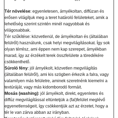
Tér növelése
: egyenletesen, árnyékoltan, diffúzan és
erősen világítjuk meg a teret határoló felületeket, amik a
lehetőség szerint szintén minél nagyobbak és
világosabbak.
Tér szűkítése: közvetlenül, de árnyékoltan és (általában
felülről) használunk, csak helyi megvilágításokat. Így sok
olyan térrész, ami éppen nem kap szerepet, árnyékban
marad, így az érzékelt terek összfelülete a töredékére
csökkenthető.
Súroló fény
: jól árnyékolt, közvetlen megvilágítás
(általában felülről), ami kis szögben érkezik a falra, vagy
valamilyen más felületre, aminek szeretnénk kiemelni a
textúráját, vagy más kidomborodó formáit.
Mosás (washing)
: jól árnyékolt, direkt, egyenletes és
diffúz megvilágítással eltüntetjük a (fal)felület meglévő
egyenetlenségeit, így csökkentjük azt az érzetet, hogy a
tér le van zárva abban az irányban.