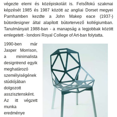
végezte elemi és középiskoláit is. Felsőfokú szakmai
képzését 1985 és 1987 között az angliai Dorset megyei
Parnhamben kezdte a John Makep eace (1937-)
bútordesigner által alapított bútortervező kollégiumban.
Tanulmányait 1988-ban - a manapság a legjobbak között
emlegetett - londoni Royal College of Art-ban folytatta.
1990-ben már
Jasper Morrison,
a minimalista
designtrend egyik
meghatározó
személyiségének
stúdiójában
dolgozott
asszisztensként.
Az itt végzett
munka
eredménye