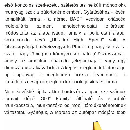
első konzolos szerkezetű, szálerősítés nélküli monoblokk
műanyag szék a bútortörténelemben. Gyártásához - lévén
komplikált forma - a német BASF vegyipari óriáscég
molekuláris szinten, nanotechnológiai eljárással
módosította az alapanyagot, amely a poliuretán alapú,
sokatmondó nevű „Ultradur High Speed" volt. A
falvastagsággal méretezőgyártó Plank cég nagy sorozatra
szánt, nagy tömegben könnyen tárolható „ülőszerszáma",
amely az amerikai lopakodó „eleganciáját", vagy egy
dinoszaurusz alvázát idézi. A képlet: meglepő tulajdonságú
új alapanyag + meglepően hosszú teammunka +
karakteres design = meglepő funkcióteljesítés és forma.
Nem kevésbé új karakter hordozói az ipari szerszámok
formáit idéző „360° Family" állítható és elforduló
munkaasztala, munkaszéke és mobil tárolókonténereinek
változatai. Gyártójuk, a Moroso az autó
ipar módjára több