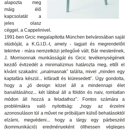
alapozta meg
máig élő
kapcsolatát a
jeles olasz
céggel, a Cappelinivel.
1991-ben Grcic megalapította München belvárosában saját
stúdióját, a K.G.I.D.-t, amely - tagjait és megrendelőit
tekintve - mára nemzetközi jellegűvé vált. Bár mesterének,
J. Morrisonnak munkásságát és Grcic tevékenységének
kezdő évtizedét a minimalizmus határozta meg, ettől el
kívánt szakadni: „unalmasnak" találta, mivel „minden egy
kaptafára készül... kifáradt és kiüresedett". Úgy gondolta,
hogy a „jó design közel áll a mindennapi élet
banalitásához... két lábbal áll a földön és naiv, romlatlan
módon áll hozzá a feladathoz". Fontos számára a
problémákra való nyitottság: „hogy az érzelmi
azonosuláson túl a művet ne próbáljam külső behatásoktól
elzárni, megvédeni... hogy a tárgy egy párbeszéd
(kommunikáció) eredményeként ölthessen végleges