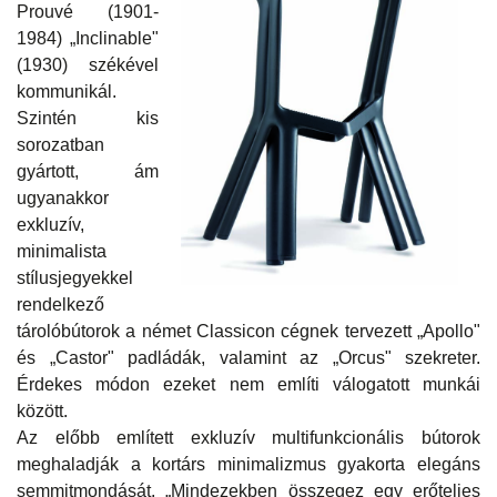
Prouvé (1901-
1984) „Inclinable"
(1930) székével
kommunikál.
Szintén kis
sorozatban
gyártott, ám
ugyanakkor
exkluzív,
minimalista
stílusjegyekkel
rendelkező
tárolóbútorok a német Classicon cégnek tervezett „Apollo"
és „Castor" padládák, valamint az „Orcus" szekreter.
Érdekes módon ezeket nem említi válogatott munkái
között.
Az előbb említett exkluzív multifunkcionális bútorok
meghaladják a kortárs minimalizmus gyakorta elegáns
semmitmondását. „Mindezekben összegez egy erőteljes