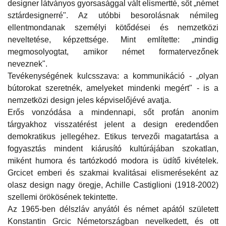
designer látványos gyorsasággal vált elismertté, sőt „német
sztárdesignerré". Az utóbbi besorolásnak némileg
ellentmondanak személyi kötődései és nemzetközi
neveltetése, képzettsége. Mint említette: „mindig
megmosolyogtat, amikor német formatervezőnek
neveznek".
Tevékenységének kulcsszava: a kommunikáció - „olyan
bútorokat szeretnék, amelyeket mindenki megért" - is a
nemzetközi design jeles képviselőjévé avatja.
Erős vonzódása a mindennapi, sőt profán anonim
tárgyakhoz visszatérést jelent a design eredendően
demokratikus jellegéhez. Etikus tervezői magatartása a
fogyasztás mindent kiárusító kultúrájában szokatlan,
miként humora és tartózkodó modora is üdítő kivételek.
Grcicet emberi és szakmai kvalitásai elismeréseként az
olasz design nagy öregje, Achille Castiglioni (1918-2002)
szellemi örökösének tekintette.
Az 1965-ben délszláv anyától és német apától született
Konstantin Grcic Németországban nevelkedett, és ott