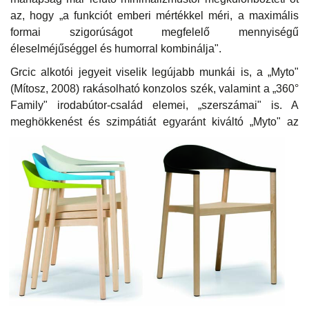
az, hogy „a funkciót emberi mértékkel méri, a maximális
formai szigorúságot megfelelő mennyiségű
éleselméjűséggel és humorral kombinálja".
Grcic alkotói jegyeit viselik legújabb munkái is, a „Myto"
(Mítosz, 2008) rakásolható konzolos szék, valamint a „360°
Family" irodabútor-család elemei, „szerszámai" is. A
meghökkenést és szimpátiát egy
aránt kiváltó „Myto" az