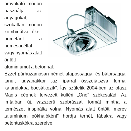
provokáló módon
használja az
anyagokat,
szokatlan módon
kombinálva őket:
porcelánt a
nemesacéllal
vagy nyomás alatt
öntött
alumíniumot a betonnal.
Ezzel párhuzamosan német alapossággal és bátorsággal
tanul, ugyanakkor „az iparral összejátszva formai
kalandokba bocsátkozik". Így születik 2004-ben az olasz
Magis cégnek tervezett kültéri „One" székcsalád. Az
irritálóan új, vázszerű szobrászati formát mintha a
természet inspirálta volna. Nyomás alatt öntött, merev
„alumínium pókhálóként" hordja terhét, lábakra vagy
betontuskókra szerelve.