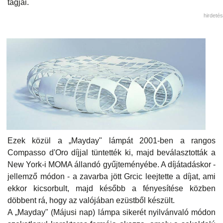
tagjai.
hirdetés
Ezek közül a „Mayday" lámpát 2001-ben a rangos
Compasso d'Oro díjjal tüntették ki, majd beválasztották a
New York-i MOMA állandó gyűjteményébe. A díjátadáskor -
jellemző módon - a zavarba jött Grcic leejtette a díjat, ami
ekkor kicsorbult, majd később a fényesítése közben
döbbent rá, hogy az valójában ezüstből készült.
A „Mayday" (Májusi nap) lámpa sikerét nyilvánvaló módon