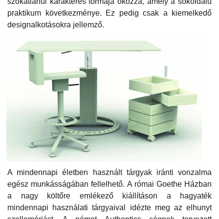
szokatlanul karakteres formája okozza, amely a sokoldalú
praktikum következménye. Ez pedig csak a kiemelkedő
designalkotásokra jellemző.
A mindennapi életben használt tárgyak iránti vonzalma
egész munkásságában fellelhető. A római Goethe Házban
a nagy költőre emlékező kiállításon a hagyaték
mindennapi használati tárgyaival idézte meg az elhunyt