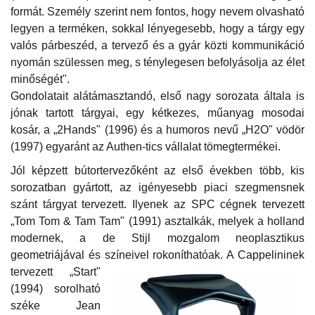
formát. Személy szerint nem fontos, hogy nevem olvasható
legyen a terméken, sokkal lényegesebb, hogy a tárgy egy
valós párbeszéd, a tervező és a gyár közti kommunikáció
nyomán szülessen meg, s ténylegesen befolyásolja az élet
minőségét".
Gondolatait alátámasztandó, első nagy sorozata általa is
jónak tartott tárgyai, egy kétkezes, műanyag mosodai
kosár, a „2Hands" (1996) és a humoros nevű „H2O" vödör
(1997) egyaránt az Authen-tics vállalat tömegtermékei.
Jól képzett bútortervezőként az első években több, kis
sorozatban gyártott, az igényesebb piaci szegmensnek
szánt tárgyat tervezett. Ilyenek az SPC cégnek tervezett
„Tom Tom & Tam Tam" (1991) asztalkák, melyek a holland
modernek, a de Stijl mozgalom neoplasztikus
geometriájával és színeivel rokoníthatóak.
A Cappelininek
tervezett „Start"
(1994) sorolható
széke Jean