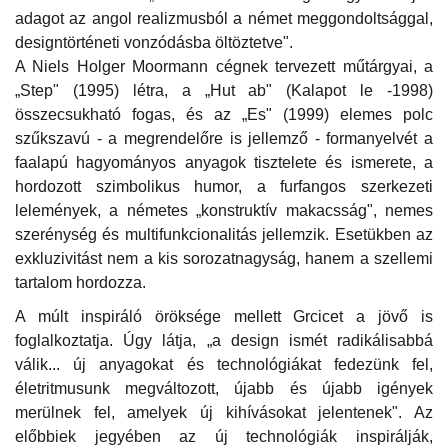
adagot az angol realizmusból a német meggondoltsággal,
designtörténeti vonzódásba öltöztetve".
A Niels Holger Moormann cégnek tervezett műtárgyai, a
„Step" (1995) létra, a „Hut ab" (Kalapot le -1998)
összecsukható fogas, és az „Es" (1999) elemes polc
szűkszavú - a megrendelőre is jellemző - formanyelvét a
faalapú hagyományos anyagok tisztelete és ismerete, a
hordozott szimbolikus humor, a furfangos szerkezeti
lelemények, a németes „konstruktív makacsság", nemes
szerénység és multifunkcionalitás jellemzik. Esetükben az
exkluzivitást nem a kis sorozatnagyság, hanem a szellemi
tartalom hordozza.
A múlt inspiráló öröksége mellett Grcicet a jövő is
foglalkoztatja. Úgy látja, „a design ismét radikálisabbá
válik... új anyagokat és technológiákat fedezünk fel,
életritmusunk megváltozott, újabb és újabb igények
merülnek fel, amelyek új kihívásokat jelentenek". Az
előbbiek jegyében a
z új technológiák inspirálják,