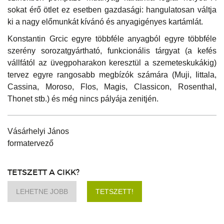
sokat érő ötlet ez esetben gazdasági: hangulatosan váltja
ki a nagy előmunkát kívánó és anyagigényes kartámlát.
Konstantin Grcic egyre többféle anyagból egyre többféle
szerény sorozatgyártható, funkcionális tárgyat (a kefés
vállfától az üvegpoharakon keresztül a szemeteskukákig)
tervez egyre rangosabb megbízók számára (Muji, Iittala,
Cassina, Moroso, Flos, Magis, Classicon, Rosenthal,
Thonet stb.) és még nincs pályája zenitjén.
Vásárhelyi János
formatervező
TETSZETT A CIKK?
LEHETNE JOBB
TETSZETT!