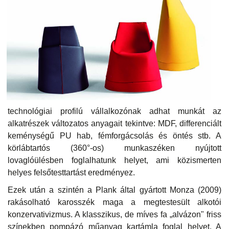
technológiai profilú vállalkozónak adhat munkát az
alkatrészek változatos anyagait tekintve: MDF, differenciált
keménységű PU hab, fémforgácsolás és öntés stb. A
körlábtartós (360°-os) munkaszéken nyújtott
lovaglóülésben foglalhatunk helyet, ami közismerten
helyes felsőtesttartást eredményez.
Ezek után a szintén a Plank által gyártott Monza (2009)
rakásolható karosszék maga a megtestesült alkotói
konzervativizmus. A klasszikus, de míves fa „alvázon" friss
színekben pompázó műanyag kartámla foglal helyet. A