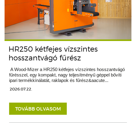
HR250 kétfejes vízszintes
hosszantvágó fűrész
A Wood-Mizer a HR250 kétfejes vízszintes hosszantvágó
fűrésszel, egy kompakt, nagy teljesítményű géppel bővíti
ipari termékkínálatát, raklapok és fűrész&aacute...
2026.07.22.
TOVÁBB OLVASOM