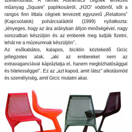
szellemóriást. A német Authentics cégnek tervezett
műanyag „Square" papírkosárról, „H2O" vödörről, sőt a
rangos finn Iittala cégnek tervezett egyszerű „Relations"
(Kapcsolatok) pohárcsaládról (1999) nyilatkozta:
„lényeges, hogy az ára arányban álljon minőségével, nagy
sorozatban készüljön és az emberek meg tudják fizetni,
tehát ne a múzeumnak készüljön".
Az esőkabátos, kalapos, biciklin közlekedő Grcic
jellegzetes alak, „aki az embereket nem az
extravaganciával kápráztatja el, hanem megbízhatósággal
és hitelességgel". Ez az „azt kapod, amit látsz" alkotásmód
és személyiség, amit Grcic mutatni akar.