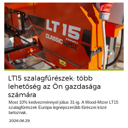
LT15 szalagfűrészek: több
lehetőség az Ön gazdasága
számára
Most 10% kedvezménnyel július 31-ig. A Wood-Mizer LT15
szalagfűrészek Európa legnépszerűbb fűrészei közé
tartoznak.
2026.06.29.