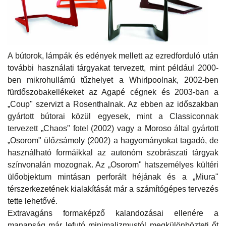
A bútorok, lámpák és edények mellett az ezredforduló után
további használati tárgyakat tervezett, mint például 2000-
ben mikrohullámú tűzhelyet a Whirlpoolnak, 2002-ben
fürdőszobakellékeket az Agapé cégnek és 2003-ban a
„Coup" szervizt a Rosenthalnak. Az ebben az időszakban
gyártott bútorai közül egyesek, mint a Classiconnak
tervezett „Chaos" fotel (2002) vagy a Moroso által gyártott
„Osorom" ülőzsámoly (2002) a hagyományokat tagadó, de
használható formáikkal az autonóm szobrászati tárgyak
színvonalán mozognak. Az „Osorom" hatszemélyes kültéri
ülőobjektum mintásan perforált héjának és a „Miura"
térszerkezetének kialakítását már a számítógépes tervezés
tette lehetővé.
Extravagáns formaképző kalandozásai ellenére a
manapság már lefutó minimalizmustól megkülönbözteti őt