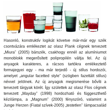
Hasonló, konstruktív logikát követve már-már egy szék
csontvázára emlékeztet az olasz Plank cégnek tervezett
„Miura" (2005) bárszék, csakhogy ennél az alumíniumot
monoblokk megerősített polipropilén váltja fel. Az új
anyagok karakteres, a rácsos tartókra emlékeztető
formajegyei egy - ma már terjedő - új stílus hordozói,
amelyet „angular facetted style" (szögben fazettált stílus)
névvel jelölnek. Az új anyagok megismerése bővíti a
tervezett tárgyak körét. Így születtek az olasz Flos cégnek
tervezett „Mayday" (1998) hordozható és függeszthető
kézilámpa, a „Magnum" (2000) fényszóró, valamint a
Junge Herzen (Fiatal szívek-2005) „testetlen" lámpacsalád