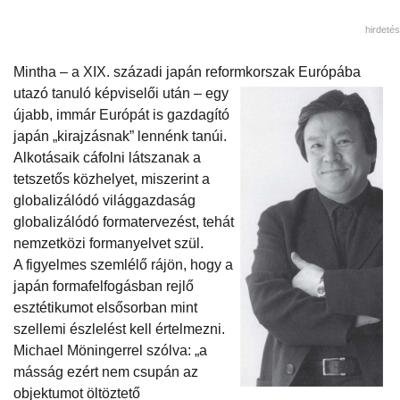
hirdetés
Mintha – a XIX. századi japán reformkorszak Európába
utazó tanuló képviselői után –
egy
újabb, immár Európát is gazdagító
japán „kirajzásnak” lennénk tanúi.
Alkotásaik cáfolni látszanak a
tetszetős közhelyet, miszerint a
globalizálódó világgazdaság
globalizálódó formatervezést, tehát
nemzetközi formanyelvet szül.
A figyelmes szemlélő rájön, hogy a
japán formafelfogásban rejlő
esztétikumot elsősorban mint
szellemi észlelést kell értelmezni.
Michael Möningerrel szólva: „a
másság ezért nem csupán az
objektumot öltöztető