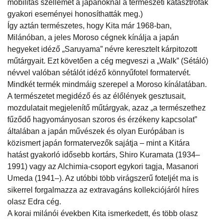
mobilitás szellemét a japánoknál a természeti katasztrófák
gyakori eseményei honosíthatták meg.)
Így aztán természetes, hogy Kita már 1968-ban,
Milánóban, a jeles Moroso cégnek kínálja a japán
hegyeket idéző „Saruyama” névre keresztelt kárpitozott
műtárgyait. Ezt követően a cég megveszi a „Walk” (Sétáló)
névvel valóban sétálót idéző könnyűfotel formatervét.
Mindkét termék mindmáig szerepel a Moroso kínálatában.
A természetet megidéző és az élőlények gesztusait,
mozdulatait megjelenítő műtárgyak, azaz „a természethez
fűződő hagyományosan szoros és érzékeny kapcsolat”
általában a japán művészek és olyan Európában is
közismert japán formatervezők sajátja – mint a Kitára
hatást gyakorló idősebb kortárs, Shiro Kuramata (1934–
1991) vagy az Alchimia-csoport egykori tagja, Masanori
Umeda (1941–). Az utóbbi több virágszerű foteljét ma is
sikerrel forgalmazza az extravagáns kollekciójáról híres
olasz Edra cég.
A korai milánói években Kita ismerkedett, és több olasz