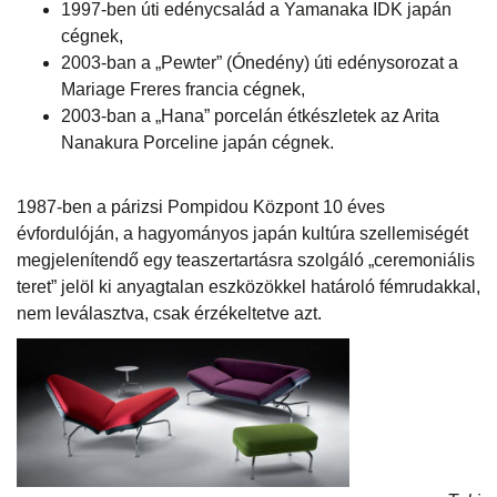
1997-ben úti edénycsalád a Yamanaka IDK japán
cégnek,
2003-ban a „Pewter” (Ónedény) úti edénysorozat a
Mariage Freres francia cégnek,
2003-ban a „Hana” porcelán étkészletek az Arita
Nanakura Porceline japán cégnek.
1987-ben a párizsi Pompidou Központ 10 éves
évfordulóján, a hagyományos japán kultúra szellemiségét
megjelenítendő egy teaszertartásra szolgáló „ceremoniális
teret” jelöl ki anyagtalan eszközökkel határoló fémrudakkal,
nem leválasztva, csak érzékeltetve azt.