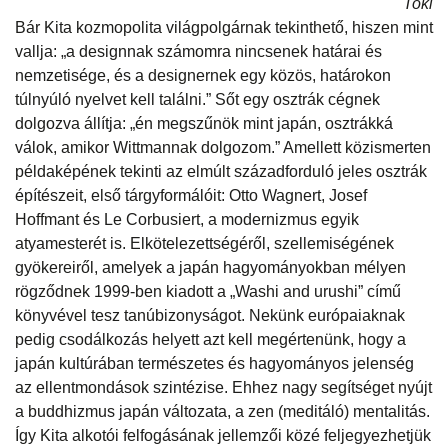
Toki
Bár Kita kozmopolita világpolgárnak tekinthető, hiszen mint
vallja: „a designnak számomra nincsenek határai és
nemzetisége, és a designernek egy közös, határokon
túlnyúló nyelvet kell találni.” Sőt egy osztrák cégnek
dolgozva állítja: „én megszűnök mint japán, osztrákká
válok, amikor Wittmannak dolgozom.” Amellett közismerten
példaképének tekinti az elmúlt századforduló jeles osztrák
építészeit, első tárgyformálóit: Otto Wagnert, Josef
Hoffmant és Le Corbusiert, a modernizmus egyik
atyamesterét is. Elkötelezettségéről, szellemiségének
gyökereiről, amelyek a japán hagyományokban mélyen
rögződnek 1999-ben kiadott a „Washi and urushi” című
könyvével tesz tanúbizonyságot. Nekünk európaiaknak
pedig csodálkozás helyett azt kell megértenünk, hogy a
japán kultúrában természetes és hagyományos jelenség
az ellentmondások szintézise. Ehhez nagy segítséget nyújt
a buddhizmus japán változata, a zen (meditáló) mentalitás.
Így Kita alkotói felfogásának jellemzői közé feljegyezhetjük