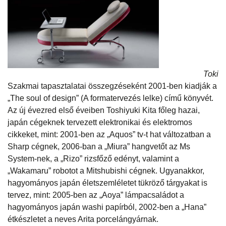
Toki
Szakmai tapasztalatai összegzéseként 2001-ben kiadják a
„The soul of design” (A formatervezés lelke) című könyvét.
Az új évezred első éveiben Toshiyuki Kita főleg hazai,
japán cégeknek tervezett elektronikai és elektromos
cikkeket, mint: 2001-ben az „Aquos” tv-t hat változatban a
Sharp cégnek, 2006-ban a „Miura” hangvetőt az Ms
System-nek, a „Rizo” rizsfőző edényt, valamint a
„Wakamaru” robotot a Mitshubishi cégnek. Ugyanakkor,
hagyományos japán életszemléletet tükröző tárgyakat is
tervez, mint: 2005-ben az „Aoya” lámpacsaládot a
hagyományos japán washi papírból, 2002-ben a „Hana”
étkészletet a neves Arita porcelángyárnak.