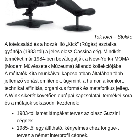
Tok fotel – Stokke
A fotelcsalád és a hozzá illő „Kick” (Rúgás) asztalka
gyártója (1983-tól) a jeles olasz Cassina cég. Mindkét
terméket már 1984-ben beválogatják a New-York-i MOMA
(Modern Művészetek Múzeuma) állandó kollekciójába.
A méltatók Kita munkáival kapcsolatban általában több
jellemző vonást említenek, úgymint: a humor, a komfort,
technikai affinitás, organikus formák és metaforikus jelleg.
A Wink sikerét követően európai kapcsolatai, termékei sora
és a műfajok sokasodni kezdenek:
1983-tól ismét lámpákat tervez az olasz Guzzini
cégnek.
1985-től egy állítható, kényelmes chez longue-t
tervez a német Interprofil cégnek.