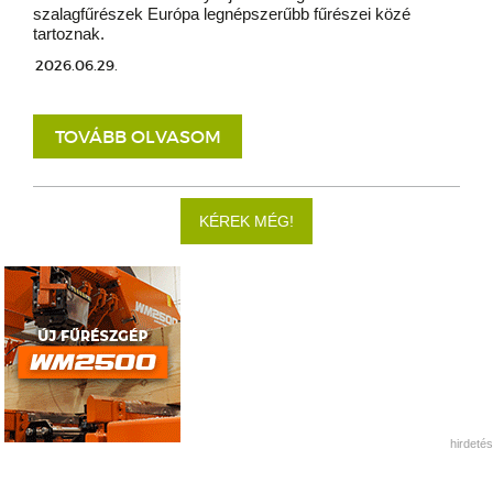
szalagfűrészek Európa legnépszerűbb fűrészei közé
tartoznak.
2026.06.29.
TOVÁBB OLVASOM
KÉREK MÉG!
hirdetés