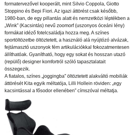
formatervezővel kooperált, mint Silvio Coppola, Giotto
Stoppino és Bepi Fiori. Az igazi áttörést csak később,
1980-ban, de egy pillantás alatt és nemzetközi léptékben a
„Wink” (Kacsintás) nevű zoomorf (uszonyos óceáni lény)
formákat idéző fotelcsaládja hozza meg. A színes
sportöltözetbe öltöztetett, a használó alá nyújtózó alvázak,
fejtámasztó uszonyok fém artikulációkkal fokozatmentesen
állíthatóak. Gyanítható, hogy egy sokat és hosszan utazó
(repülő) designer komfortról szóló tapasztalatait
összegezik.
A fiatalos, színes „joggingba” öltöztetett alakváltó mobiliák
áttörését Kita egyik méltatója, Lilli Hollein röviden: „egy
kacsintással a fősodor ellenében” címszóval méltatja.