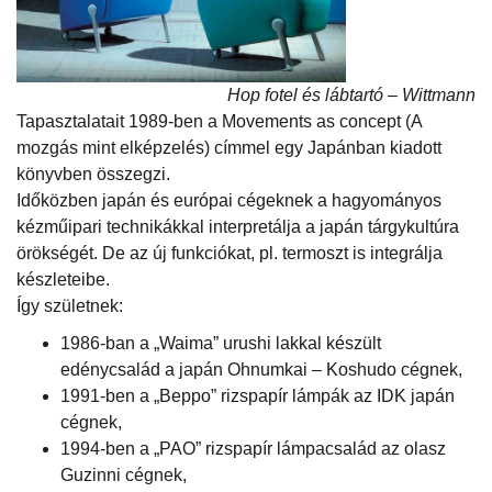
Hop fotel és lábtartó – Wittmann
Tapasztalatait 1989-ben a Movements as concept (A
mozgás mint elképzelés) címmel egy Japánban kiadott
könyvben összegzi.
Időközben japán és európai cégeknek a hagyományos
kézműipari technikákkal interpretálja a japán tárgykultúra
örökségét. De az új funkciókat, pl. termoszt is integrálja
készleteibe.
Így születnek:
1986-ban a „Waima” urushi lakkal készült
edénycsalád a japán Ohnumkai – Koshudo cégnek,
1991-ben a „Beppo” rizspapír lámpák az IDK japán
cégnek,
1994-ben a „PAO” rizspapír lámpacsalád az olasz
Guzinni cégnek,