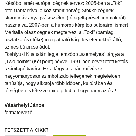
Később ismét európai cégnek tervez: 2005-ben a „Tok”
fotelt lábtartóval a közismert norvég Stokke cégnek
skandináv anyagválasztékot (rétegelt-préselt idomokból)
használva. 2007-ben a humoros kárpitos bútorairól ismert
Meritalia olasz cégnek megtervezi a „Toki” (pamlag,
asztalka és ülőke) mozgatható kárpitos elemekből álló,
színes bútorcsaládot.
Toshiyuki Kita talán legjellemzőbb „személyes” tárgya a
„Two points” (Két pont) névvel 1991-ben bevezetett kettős
számlapú karóra. Ez a tárgy a japán művészet
hagyományosan szimbolizáló jellegének megfelelően
tanúsítja, hogy alkotója több időben, kultúrában és
térségben is létezve mindig tudja: hogy hány az óra!
Vásárhelyi János
formatervező
TETSZETT A CIKK?