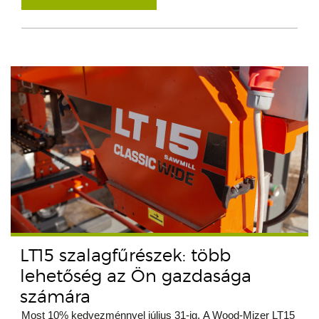
LT15 szalagfűrészek: több
lehetőség az Ön gazdasága
számára
Most 10% kedvezménnyel július 31-ig. A Wood-Mizer LT15