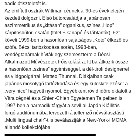
tradíciótiszteletét is.
Az említett osztrák Wittman cégnek a '90-es évek elején
kezdett dolgozni. Első bútorcsaládja a japánosan
aszimmetrikus és „kitásan” organikus, színes „Hop”
kárpitosbútor- család (fotel + kanapé és lábtartók). Ezt
követi 1999-ben a hasonlóan sajátságos „Koto” étkező és
szófa. Bécsi tartózkodása során, 1993-ban,
vendégtanárnak hívták egy szemeszterre a Bécsi
Alkalmazott Művészetek Főiskolájára. Itt barátkozik össze
a hasonlóan „színes” egyéniséggel, a dél-tiroli designerrel
és világpolgárral, Matteo Thunnal. Diákjaiban csak
japános mosolygó tartózkodása és egy kulcskifejezése: a
„very nice” hagyott nyomot. Egyébként rövid időre oktatott a
Vitra cégnél és a Shien-Chien Egyetemen Taipeiben is.
1997-ben a harmadik tárgyát a sevillai Japán Kiállítás
forgó auditóriumába tervezett rá jellemző névválasztású
„Multi lingual chair”-t is beválasztják a New-York-i MOMA
állandó kollekciójába.