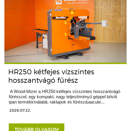
HR250 kétfejes vízszintes
hosszantvágó fűrész
A Wood-Mizer a HR250 kétfejes vízszintes hosszantvágó
fűrésszel, egy kompakt, nagy teljesítményű géppel bővíti
ipari termékkínálatát, raklapok és fűrész&aacute...
2026.07.22.
TOVÁBB OLVASOM