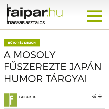
Toggle
navigati
BÚTOR ÉS DESIGN
A MOSOLY
FŰSZEREZTE JAPÁN
HUMOR TÁRGYAI
FAIPAR.HU