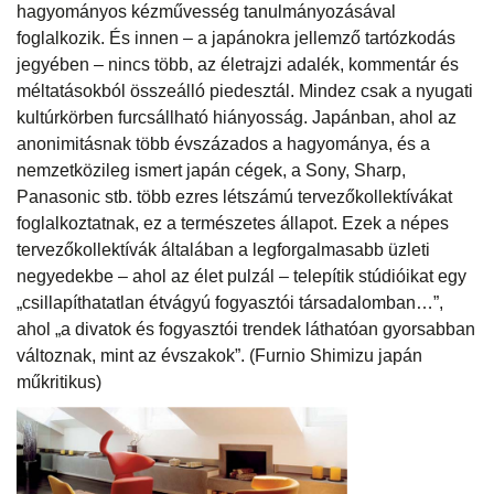
hagyományos kézművesség tanulmányozásával
foglalkozik. És innen – a japánokra jellemző tartózkodás
jegyében – nincs több, az életrajzi adalék, kommentár és
méltatásokból összeálló piedesztál. Mindez csak a nyugati
kultúrkörben furcsállható hiányosság. Japánban, ahol az
anonimitásnak több évszázados a hagyománya, és a
nemzetközileg ismert japán cégek, a Sony, Sharp,
Panasonic stb. több ezres létszámú tervezőkollektívákat
foglalkoztatnak, ez a természetes állapot. Ezek a népes
tervezőkollektívák általában a legforgalmasabb üzleti
negyedekbe – ahol az élet pulzál – telepítik stúdióikat egy
„csillapíthatatlan étvágyú fogyasztói társadalomban…”,
ahol „a divatok és fogyasztói trendek láthatóan gyorsabban
változnak, mint az évszakok”. (Furnio Shimizu japán
műkritikus)