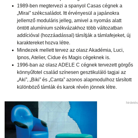
1989-ben megtervezi a spanyol Casas cégnek a
„Mirai” székcsaládot. Itt érvényesül a japánokra
jellemző moduláris jelleg, amivel a nyomás alatt
öntött alumínium székvázakhoz több változatban
addícióval (hozzáadással) társítják a támlafejeket, új
karaktereket hozva létre.
Mindezek mellett tervez az olasz Akadémia, Luci,
Ipnos, Atelier, Cidue és Magis cégeknek is.
1996-ban az olasz ADELE C cégnek tervezett görgős
könnyűfotel család színesen gesztikuláló tagjai az
„Aki”, „Biki” és „Canta” azonos alapmodulhoz társított
különböző támlák és karok révén jönnek létre.
hirdetés