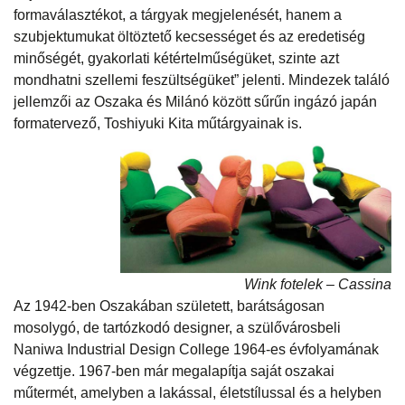
formaválasztékot, a tárgyak megjelenését, hanem a
szubjektumukat öltöztető kecsességet és az eredetiség
minőségét, gyakorlati kétértelműségüket, szinte azt
mondhatni szellemi feszültségüket” jelenti. Mindezek találó
jellemzői az Oszaka és Milánó között sűrűn ingázó japán
formatervező, Toshiyuki Kita műtárgyainak is.
Wink fotelek – Cassina
Az 1942-ben Oszakában született, barátságosan
mosolygó, de tartózkodó designer, a szülővárosbeli
Naniwa Industrial Design College 1964-es évfolyamának
végzettje. 1967-ben már megalapítja saját oszakai
műtermét, amelyben a lakással, életstílussal és a helyben