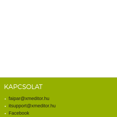
KAPCSOLAT
faipar@xmeditor.hu
itsupport@xmeditor.hu
Facebook