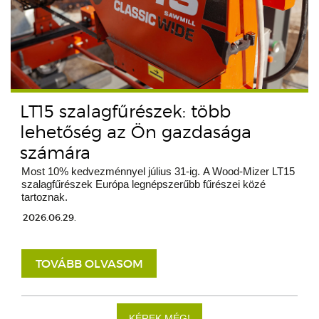
LT15 szalagfűrészek: több
lehetőség az Ön gazdasága
számára
Most 10% kedvezménnyel július 31-ig. A Wood-Mizer LT15
szalagfűrészek Európa legnépszerűbb fűrészei közé
tartoznak.
2026.06.29.
TOVÁBB OLVASOM
KÉREK MÉG!