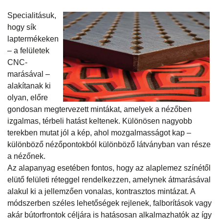
Specialitásuk,
hogy sík
laptermékeken
– a felületek
CNC-
marásával –
alakítanak ki
olyan, előre
gondosan megtervezett mintákat, amelyek a nézőben
izgalmas, térbeli hatást keltenek. Különösen nagyobb
terekben mutat jól a kép, ahol mozgalmasságot kap –
különböző nézőpontokból különböző látványban van része
a nézőnek.
Az alapanyag esetében fontos, hogy az alaplemez színétől
elütő felületi réteggel rendelkezzen, amelynek átmarásával
alakul ki a jellemzően vonalas, kontrasztos mintázat. A
módszerben széles lehetőségek rejlenek, falborítások vagy
akár bútorfrontok céljára is hatásosan alkalmazhatók az így