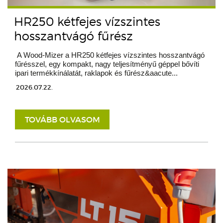
HR250 kétfejes vízszintes
hosszantvágó fűrész
A Wood-Mizer a HR250 kétfejes vízszintes hosszantvágó
fűrésszel, egy kompakt, nagy teljesítményű géppel bővíti
ipari termékkínálatát, raklapok és fűrész&aacute...
2026.07.22.
TOVÁBB OLVASOM