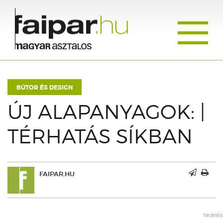
Toggle
navigati
BÚTOR ÉS DESIGN
ÚJ ALAPANYAGOK: |
TÉRHATÁS SÍKBAN
FAIPAR.HU
hirdetés