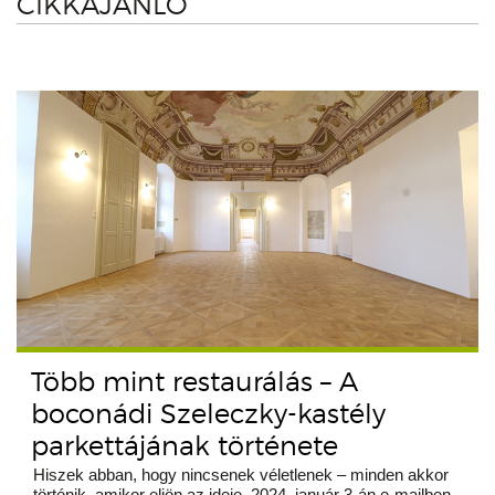
CIKKAJÁNLÓ
Több mint restaurálás – A
boconádi Szeleczky-kastély
parkettájának története
Hiszek abban, hogy nincsenek véletlenek – minden akkor
történik, amikor eljön az ideje. 2024. január 3-án e-mailben