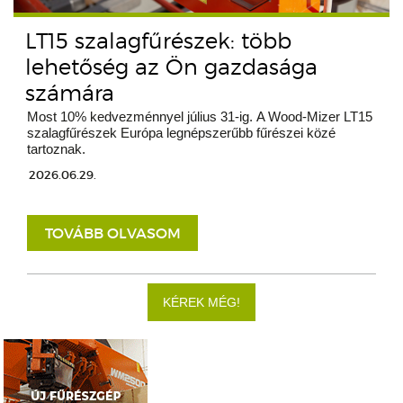
LT15 szalagfűrészek: több
lehetőség az Ön gazdasága
számára
Most 10% kedvezménnyel július 31-ig. A Wood-Mizer LT15
szalagfűrészek Európa legnépszerűbb fűrészei közé
tartoznak.
2026.06.29.
TOVÁBB OLVASOM
KÉREK MÉG!