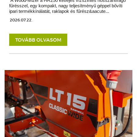
A Wood-Mizer a HR250 kétfejes vízszintes hosszantvágó
fűrésszel, egy kompakt, nagy teljesítményű géppel bővíti
ipari termékkínálatát, raklapok és fűrész&aacute...
2026.07.22.
TOVÁBB OLVASOM