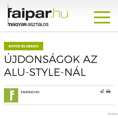
Toggle
navigati
BÚTOR ÉS DESIGN
ÚJDONSÁGOK AZ
ALU-STYLE-NÁL
FAIPAR.HU
hirdetés