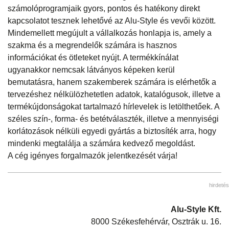
számolóprogramjaik gyors, pontos és hatékony direkt
kapcsolatot tesznek lehetővé az Alu-Style és vevői között.
Mindemellett megújult a vállalkozás honlapja is, amely a
szakma és a megrendelők számára is hasznos
információkat és ötleteket nyújt. A termékkínálat
ugyanakkor nemcsak látványos képeken kerül
bemutatásra, hanem szakemberek számára is elérhetők a
tervezéshez nélkülözhetetlen adatok, katalógusok, illetve a
termékújdonságokat tartalmazó hírlevelek is letölthetőek. A
széles szín-, forma- és betétválaszték, illetve a mennyiségi
korlátozások nélküli egyedi gyártás a biztosíték arra, hogy
mindenki megtalálja a számára kedvező megoldást.
A cég igényes forgalmazók jelentkezését várja!
hirdetés
Alu-Style Kft.
8000 Székesfehérvár, Osztrák u. 16.