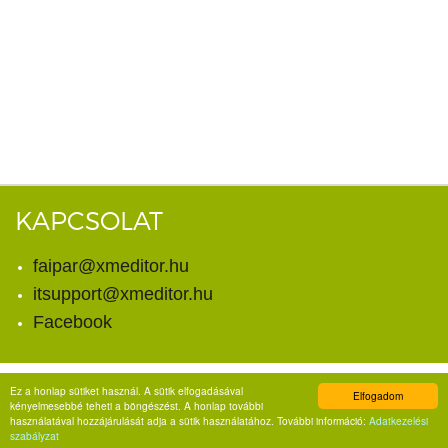
KAPCSOLAT
faipar@xmeditor.hu
itsupport@xmeditor.hu
Facebook
Ez a honlap sütiket használ. A sütik elfogadásával
Elfogadom
© Copyright 2026. X-meditor Kft.
kényelmesebbé teheti a böngészést. A honlap további
Minden jog fenntartva.
használatával hozzájárulását adja a sütik használatához. További információ:
Adatkezelési
szabályzat